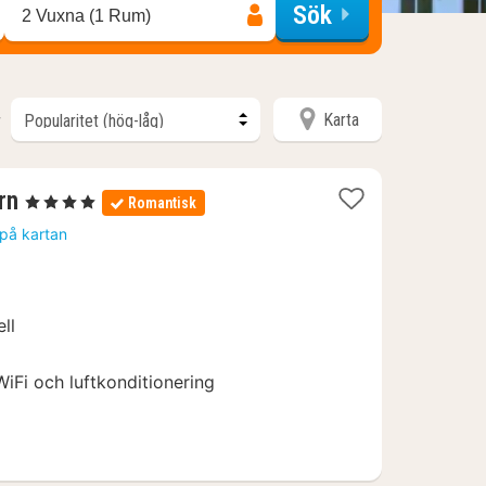
Sök
2 Vuxna (1 Rum)
Karta
r
1
rn
, 4 Stjärnor
Romantisk
natt
 på kartan
från
1231
kr.
ll
iFi och luftkonditionering