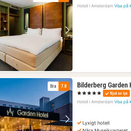
nat
Hotell i
Amsterdam
Visa på 
frå
12
kr.
Föregående bild
Nästa bild
Bilderberg Garden
Bra
7.8
, 5 Stjärnor
Njut av lyx
Hotell i
Amsterdam
Visa på 
Lyxigt hotell
Föregående bild
Nästa bild
Nära Museikvarteret