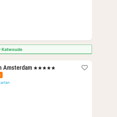
av Katwoude
1
th Amsterdam
, 5 Stjärnor
natt
a
från
kartan
2334
kr.