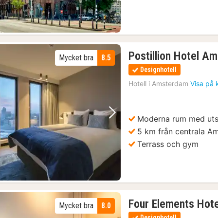
Postillion Hotel A
Mycket bra
8.5
Designhotell
Hotell i
Amsterdam
Visa på 
Moderna rum med uts
Föregående bild
Nästa bild
5 km från centrala A
Terrass och gym
Four Elements Hot
Mycket bra
8.0
Designhotell