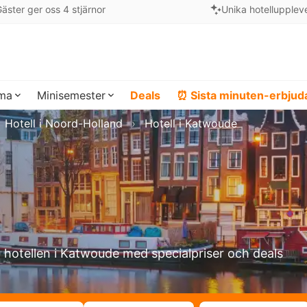
äster ger oss 4 stjärnor
Unika hotellupplev
ema
Minisemester
Deals
⏰ Sista minuten-erbju
Hotell i Noord-Holland
Hotell i Katwoude
a hotellen i Katwoude med specialpriser och deals