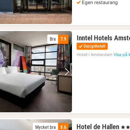
Egen restaurang
Inntel Hotels Ams
Bra
7.9
Designhotell
Hotell i
Amsterdam
Visa på 
Föregående bild
Nästa bild
1
Hotel de Hallen
Mycket bra
8.6
, 4 St