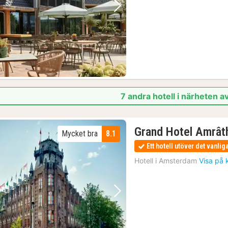
Föregående bild
Nästa bild
provsmakning
(3)
jett till Edam Cheese Museum
(1)
nträdesbiljett till Volendams museum
(3)
7 andra hotell i närheten 
Volendam: 2-timmars workshop i träskotillverkning och osttur
(3)
hyrning inklusive Highlights-Routes
(3)
lusive Highlights-Routes
(3)
Grand Hotel Amrâ
Mycket bra
8.1
Ett hotell utöver det vanlig
Hotell i
Amsterdam
Visa på 
Föregående bild
Nästa bild