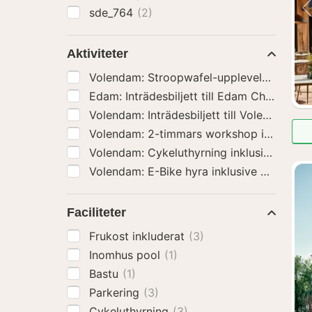
sde_764
(2)
Aktiviteter
Volendam: Stroopwafel-upplevelse med 
Edam: Inträdesbil
Volendam: I
Volendam: Cykelut
Volendam: E-Bike hyra ink
Faciliteter
Frukost inkluderat
(3)
Inomhus pool
(1)
Bastu
(1)
Parkering
(3)
Cykeluthyrning
(3)