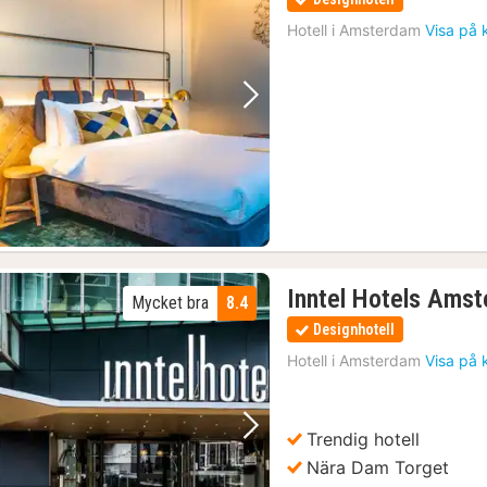
Hotell i
Amsterdam
Visa på 
Föregående bild
Nästa bild
Inntel Hotels Ams
Mycket bra
8.4
Designhotell
Hotell i
Amsterdam
Visa på 
Trendig hotell
Föregående bild
Nästa bild
Nära Dam Torget