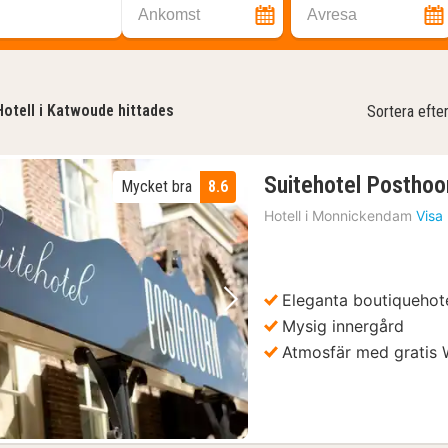
Ankomst
Avresa
Hotell i Katwoude hittades
Sortera efte
Suitehotel Posthoo
Mycket bra
8.6
Hotell i
Monnickendam
Visa
Eleganta boutiquehote
Föregående bild
Nästa bild
Mysig innergård
Atmosfär med gratis W