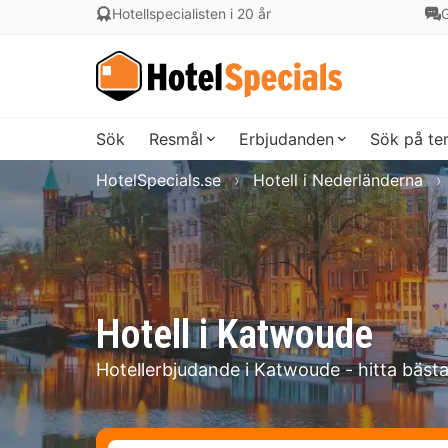
Hotellspecialisten i 20 år
G
Sök
Resmål
Erbjudanden
Sök på t
HotelSpecials.se
Hotell i Nederländerna
Hotell i Katwoude
Hotellerbjudande i Katwoude - hitta bäst