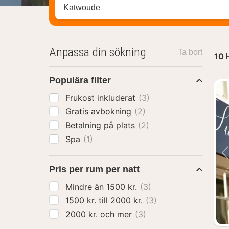
Sök efter hotell, område eller stad
Anpassa din sökning
Ta bort
10
Populära filter
Frukost inkluderat
(3)
Gratis avbokning
(2)
Betalning på plats
(2)
Spa
(1)
Pris per rum per natt
Mindre än 1500 kr.
(3)
1500 kr. till 2000 kr.
(3)
2000 kr. och mer
(3)