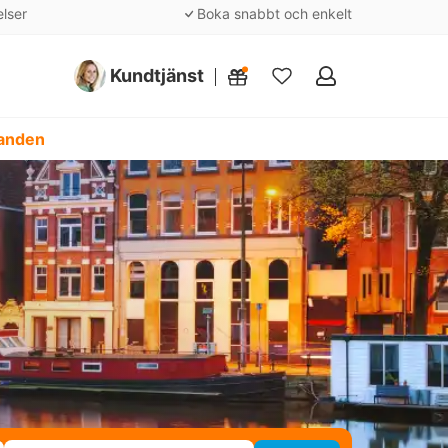
elser
Boka snabbt och enkelt
Kundtjänst
Mina
favoriter
danden