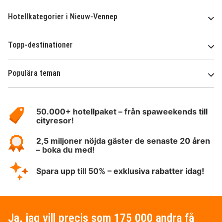
Hotellkategorier i Nieuw-Vennep
Topp-destinationer
Populära teman
Om
HotelSpecials
50.000+ hotellpaket – från spaweekends till
cityresor!
2,5 miljoner nöjda gäster de senaste 20 åren
– boka du med!
Spara upp till 50% – exklusiva rabatter idag!
Ja, jag vill precis som 175 000 andra få