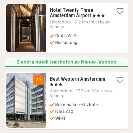
Hotel Twenty-Three
1
Amsterdam Airport
, 3 Stjärnor
natt
Hoofddorp
·
6.2 km från Nieuw-
från
Vennep
638
Gratis Wi-Fi
kr.
Restaurang
2 andra hotell i närheten av Nieuw-Vennep
Best Western Amsterdam
7.2
1
, 3 Stjärnor
natt
Amsterdam
·
17.2 km från Nieuw-
från
Vennep
1038
Bra med kollektivtrafik
kr.
Nära A10
Wi-Fi