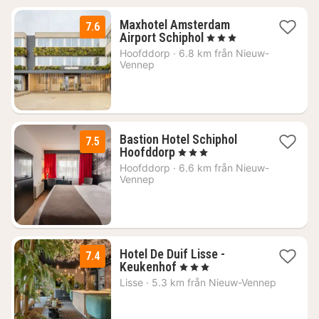
Maxhotel Amsterdam
7.6
1
Airport Schiphol
, 3 Stjärnor
natt
Hoofddorp
·
6.8 km från Nieuw-
från
Vennep
868
kr.
Bastion Hotel Schiphol
7.5
1
Hoofddorp
, 3 Stjärnor
natt
Hoofddorp
·
6.6 km från Nieuw-
från
Vennep
809
kr.
Hotel De Duif Lisse -
7.4
1
Keukenhof
, 3 Stjärnor
natt
Lisse
·
5.3 km från Nieuw-Vennep
från
718
kr.