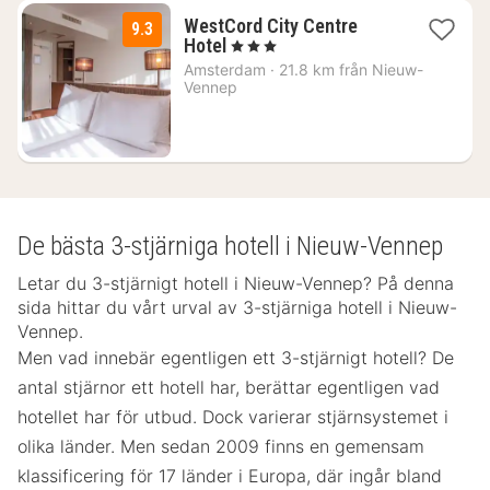
WestCord City Centre
9.3
1
Hotel
, 3 Stjärnor
natt
Amsterdam
·
21.8 km från Nieuw-
från
Vennep
1904
kr.
De bästa 3-stjärniga hotell i Nieuw-Vennep
Letar du 3-stjärnigt hotell i Nieuw-Vennep? På denna
sida hittar du vårt urval av 3-stjärniga hotell i Nieuw-
Vennep.
Men vad innebär egentligen ett 3-stjärnigt hotell? De
antal stjärnor ett hotell har, berättar egentligen vad
hotellet har för utbud. Dock varierar stjärnsystemet i
olika länder. Men sedan 2009 finns en gemensam
klassificering för 17 länder i Europa, där ingår bland