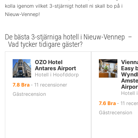
kolla igenom vilket 3-stjärnigt hotell ni skall bo på i
Nieuw-Vennep!
De bästa 3-stjärniga hotell i Nieuw-Vennep –
Vad tycker tidigare gäster?
OZO Hotel
Vienn
Antares Airport
Easy 
Wynd
Hotell i Hoofddorp
Amst
av
7.8
Bra
‐
11
recensioner
Airpor
10,
Hotell
Gästrecension
av
7.6
Bra
‐
11
rece
10,
Gästrecension