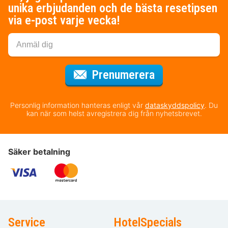
unika erbjudanden och de bästa resetipsen
via e-post varje vecka!
för nyhetsbrev
Prenumerera
Personlig information hanteras enligt vår
dataskyddspolicy
. Du
kan när som helst avregistrera dig från nyhetsbrevet.
Säker betalning
Service
HotelSpecials