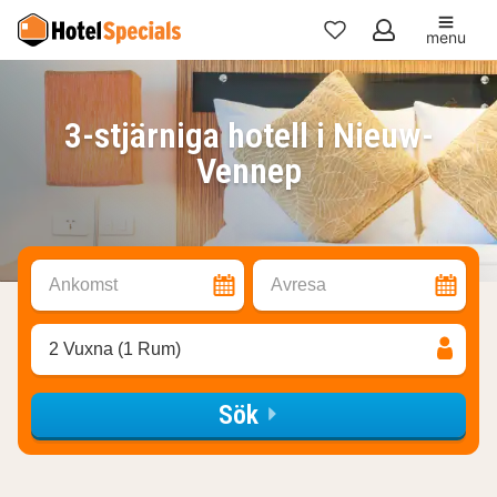
menu
Mina
favoriter
3-stjärniga hotell i Nieuw-
Vennep
Ankomst
Avresa
2 Vuxna (1 Rum)
Sök