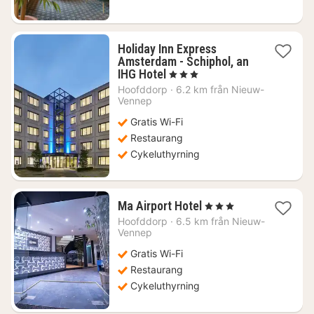
Holiday Inn Express
Amsterdam - Schiphol, an
1
IHG Hotel
, 3 Stjärnor
natt
Hoofddorp
·
6.2 km från Nieuw-
från
Vennep
756
Gratis Wi-Fi
kr.
Restaurang
Cykeluthyrning
1
Ma Airport Hotel
, 3 Stjärnor
natt
Hoofddorp
·
6.5 km från Nieuw-
från
Vennep
694
Gratis Wi-Fi
kr.
Restaurang
Cykeluthyrning