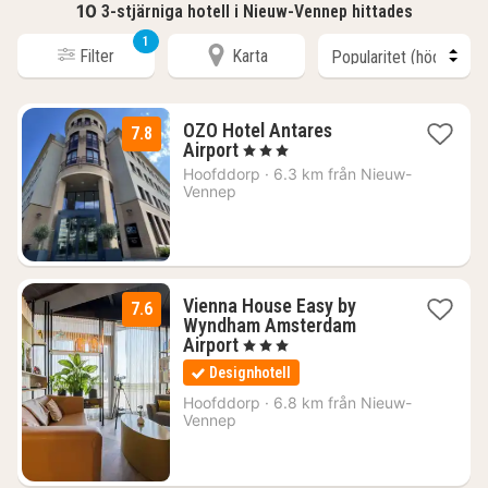
10
3-stjärniga hotell i Nieuw-Vennep hittades
1
Filter
Karta
OZO Hotel Antares
7.8
1
Airport
, 3 Stjärnor
natt
Hoofddorp
·
6.3 km från Nieuw-
från
Vennep
1055
kr.
Vienna House Easy by
7.6
Wyndham Amsterdam
1
Airport
, 3 Stjärnor
natt
Designhotell
från
963
Hoofddorp
·
6.8 km från Nieuw-
Vennep
kr.