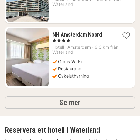
Waterland
kr.
1
NH Amsterdam Noord
natt
, 4 Stjärnor
från
Hotell i
Amsterdam
·
9.3 km från
1237
Waterland
kr.
Gratis Wi-Fi
Restaurang
Cykeluthyrning
hotell och boenden
Se mer
Reservera ett hotell i Waterland