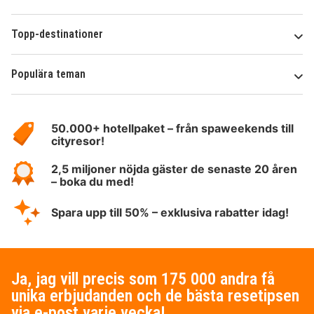
Topp-destinationer
Populära teman
Om
HotelSpecials
50.000+ hotellpaket – från spaweekends till
cityresor!
2,5 miljoner nöjda gäster de senaste 20 åren
– boka du med!
Spara upp till 50% – exklusiva rabatter idag!
Ja, jag vill precis som 175 000 andra få
unika erbjudanden och de bästa resetipsen
via e-post varje vecka!