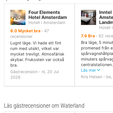
Four Elements
Inntel
Hotel Amsterdam
Amst
Landm
Hotell i Amsterdam
Hotell
av
8.0
Mycket bra
‐
47
av
7.9
Bra
‐
82
rece
10,
recensioner
10,
Bra läge, 5 minu
Lugnt läge. Vi hade ett fint
promenad från e
rum med utsikt, vilket var
spårvagnshållpla
mycket trevligt. Atmosfärisk
minuters spårvag
skybar. Frukosten var också
centralstationen
bra.
frukost och vänl
Läs mer
Gästrecension ‐ nl, 20 Jul
Kris Helsen ‐ be
2026
Läs gästrecensioner om Waterland