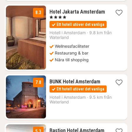
Hotel Jakarta Amsterdam
8.3
1
, 4 Stjärnor
natt
Ett hotell utöver det vanliga
från
2663
Hotell i
Amsterdam
·
9.8 km från
kr.
Waterland
Wellnessfaciliteter
Restaurang & bar
Nära till shopping
1
BUNK Hotel Amsterdam
7.8
natt
Ett hotell utöver det vanliga
från
808
Hotell i
Amsterdam
·
9.5 km från
Waterland
kr.
Bastion Hotel Amsterdam
5.3