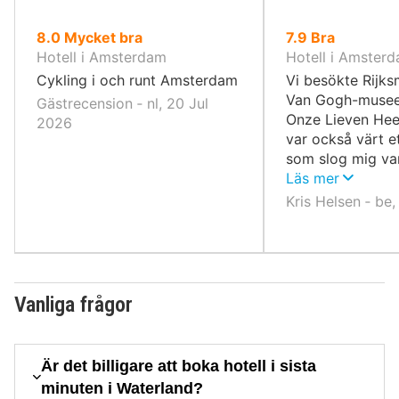
av
av
8.0
Mycket bra
7.9
Bra
10,
10,
Hotell i Amsterdam
Hotell i Amster
Cykling i och runt Amsterdam
Vi besökte Rijk
Van Gogh-musee
Gästrecension ‐ nl, 20 Jul
Onze Lieven Hee
2026
var också värt e
som slog mig va
staden var, med
Läs mer
upprivna och inn
Kris Helsen ‐ be
utspritt över tro
Gatorna var smu
äckliga.
Vanliga frågor
Är det billigare att boka hotell i sista
minuten i Waterland?