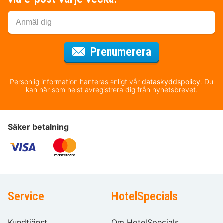
för nyhetsbrev
Prenumerera
Personlig information hanteras enligt vår
dataskyddspolicy
. Du
kan när som helst avregistrera dig från nyhetsbrevet.
Säker betalning
Service
HotelSpecials
Kundtjänst
Om HotelSpecials