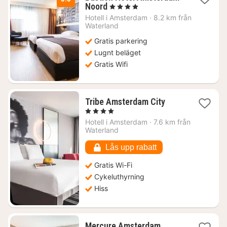
1
Noord
, 4 Stjärnor
natt
Hotell i
Amsterdam
·
8.2 km från
från
Waterland
900
Gratis parkering
kr.
Lugnt beläget
Gratis Wifi
1
Tribe Amsterdam City
natt
, 4 Stjärnor
från
Hotell i
Amsterdam
·
7.6 km från
1329
Waterland
kr.
Lås upp rabatt
Gratis Wi-Fi
Cykeluthyrning
Hiss
Mercure Amsterdam