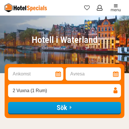
menu
Mina
favoriter
Hotell i Waterland
Ankomst
Avresa
2 Vuxna (1 Rum)
Sök