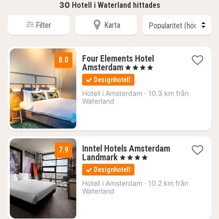
30
Hotell i Waterland hittades
Filter
Karta
Four Elements Hotel
8.0
1
Amsterdam
, 4 Stjärnor
natt
Designhotell
från
1054
Hotell i
Amsterdam
·
10.3 km från
Waterland
kr.
Inntel Hotels Amsterdam
7.9
1
Landmark
, 4 Stjärnor
natt
Designhotell
från
1554
Hotell i
Amsterdam
·
10.2 km från
Waterland
kr.