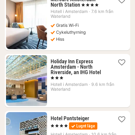
1
North Station
, 4 Stjärnor
natt
Hotell i
Amsterdam
·
7.6 km från
från
Waterland
1213
Gratis Wi-Fi
kr.
Cykeluthyrning
Hiss
Holiday Inn Express
Amsterdam - North
1
Riverside, an IHG Hotel
natt
, 3 Stjärnor
från
Hotell i
Amsterdam
·
9.6 km från
1030
Waterland
kr.
1
Hotel Pontsteiger
natt
, 4 Stjärnor
Lugnt läge
från
1188
Hotell i
Amsterdam
·
10.6 km från