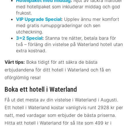
Hotellpaket med middag
:
Njut av läckra måltider
med hotellpaket som inkluderar middag och god
frukost.
VIP Upgrade Special
:
Upplev ännu mer komfort
med gratis rumuppgraderingar och sen
utcheckning.
3=2 Special
:
Stanna tre nätter, betala bara för
två – förläng din vistelse på Waterland hotell utan
extra kostnad.
Vårt tips:
Boka tidigt för att säkra de bästa
erbjudandena för ditt hotell i Waterland och få en
oförglömlig resa!
Boka ett hotell i Waterland
Få ut det mesta av din vistelse i Waterland i Augusti.
Ett hotell i Waterland kostar vanligtvis runt 2928 kr per
natt, med vardagar som erbjuder de bästa priserna.
Hitta ett hotell i Waterland för så lite som 499 kr i