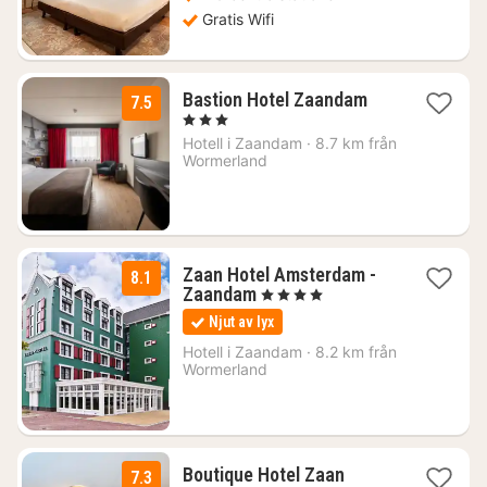
Gratis Wifi
1
Bastion Hotel Zaandam
7.5
natt
, 3 Stjärnor
från
Hotell i
Zaandam
·
8.7 km från
826
Wormerland
kr.
Zaan Hotel Amsterdam -
8.1
1
Zaandam
, 4 Stjärnor
natt
Njut av lyx
från
979
Hotell i
Zaandam
·
8.2 km från
Wormerland
kr.
1
Boutique Hotel Zaan
7.3