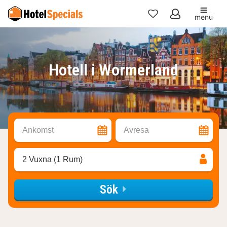
menu
Mina
favoriter
Hotell i Wormerland
Ankomst
Avresa
2 Vuxna (1 Rum)
Sök