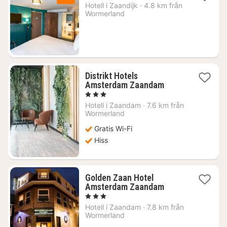
natt
Hotell i
Zaandijk
·
4.8 km från
från
Wormerland
1058
kr.
Distrikt Hotels
1
Amsterdam Zaandam
natt
, 3 Stjärnor
från
Hotell i
Zaandam
·
7.6 km från
826
Wormerland
kr.
Gratis Wi-Fi
Hiss
Golden Zaan Hotel
1
Amsterdam Zaandam
natt
, 3 Stjärnor
från
Hotell i
Zaandam
·
7.8 km från
608
Wormerland
kr.