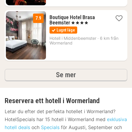
Boutique Hotel Brasa
7.9
1
Beemster
, 4 Stjärnor
natt
Lugnt läge
från
1205
Hotell i
Middenbeemster
·
6 km från
Wormerland
kr.
hotell och boenden
Se mer
Reservera ett hotell i Wormerland
Letar du efter det perfekta hotellet i Wormerland?
HotelSpecials har 15 hotell i Wormerland med
exklusiva
hotell deals
och
Specials
för Augusti, September och