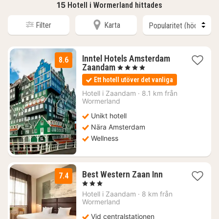
15
Hotell i Wormerland hittades
Filter
Karta
Inntel Hotels Amsterdam
8.6
1
Zaandam
, 4 Stjärnor
natt
Ett hotell utöver det vanliga
från
1347
Hotell i
Zaandam
·
8.1 km från
Wormerland
kr.
Unikt hotell
Nära Amsterdam
Wellness
1
Best Western Zaan Inn
7.4
natt
, 3 Stjärnor
från
Hotell i
Zaandam
·
8 km från
1049
Wormerland
kr.
Vid centralstationen