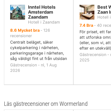
Inntel Hotels
Best 
Amsterdam
Zaan 
Zaandam
Hotell
Hotell i Zaandam
av
7.4
Bra
‐
40
rece
av
8.6
Mycket bra
‐
126
10,
För priset, ett f
10,
recensioner
att utforska omr
Centralt beläget, säker
(eller, som vi, a
cykelparkering i närheten,
efter en utekväll
parkeringsgarage i närheten,
Gästrecension ‐ 
såg väldigt fint ut från utsidan
2025
Gästrecension ‐ nl, 1 Aug
2026
Läs gästrecensioner om Wormerland