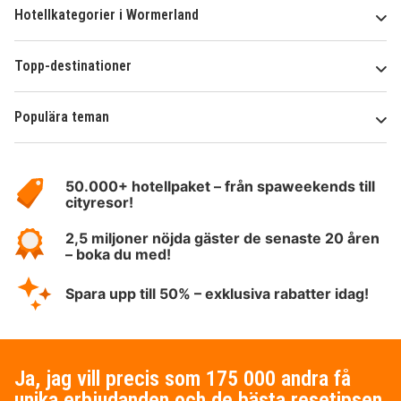
Hotellkategorier i Wormerland
Topp-destinationer
Populära teman
Om
HotelSpecials
50.000+ hotellpaket – från spaweekends till
cityresor!
2,5 miljoner nöjda gäster de senaste 20 åren
– boka du med!
Spara upp till 50% – exklusiva rabatter idag!
Ja, jag vill precis som 175 000 andra få
unika erbjudanden och de bästa resetipsen