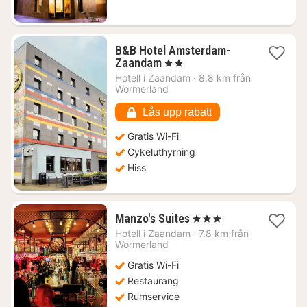
B&B Hotel Amsterdam-
1
Zaandam
, 2 Stjärnor
natt
Hotell i
Zaandam
·
8.8 km från
från
Wormerland
824
kr.
Lås upp rabatt
Gratis Wi-Fi
Cykeluthyrning
Hiss
1
Manzo's Suites
, 3 Stjärnor
natt
Hotell i
Zaandam
·
7.8 km från
från
Wormerland
1215
Gratis Wi-Fi
kr.
Restaurang
Rumservice