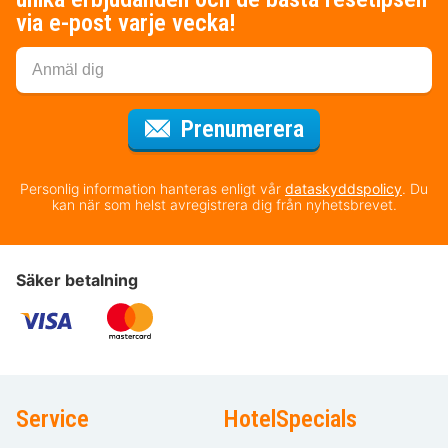
via e-post varje vecka!
för nyhetsbrev
Prenumerera
Personlig information hanteras enligt vår
dataskyddspolicy
. Du
kan när som helst avregistrera dig från nyhetsbrevet.
Säker betalning
Service
HotelSpecials