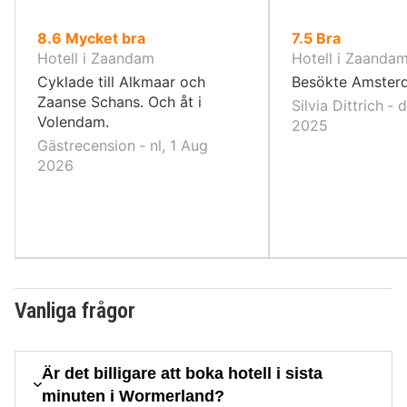
av
av
8.6
Mycket bra
7.5
Bra
10,
10,
Hotell i Zaandam
Hotell i Zaanda
Cyklade till Alkmaar och
Besökte Amster
Zaanse Schans. Och åt i
Silvia Dittrich ‐ 
Volendam.
2025
Gästrecension ‐ nl, 1 Aug
2026
Vanliga frågor
Är det billigare att boka hotell i sista
minuten i Wormerland?