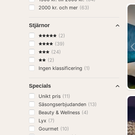
2000 kr. och mer
(63)
Stjärnor
5 Stjärnor
(2)
4 Stjärnor
(39)
3 Stjärnor
(24)
2 Stjärnor
(2)
Ingen klassificering
(1)
Specials
Unikt pris
(11)
Säsongserbjudanden
(13)
Beauty & Wellness
(4)
Lyx
(7)
Gourmet
(10)