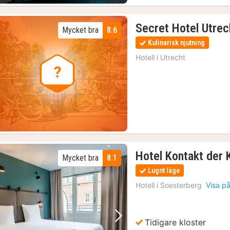
Secret Hotel Utrec
Mycket bra
8.6
Kulinarisk njutning
Hotell i
Utrecht
Hotel Kontakt der 
Mycket bra
8.1
Lugnt läge
Hotell i
Soesterberg
Visa p
Tidigare kloster
Föregående bild
Nästa bild