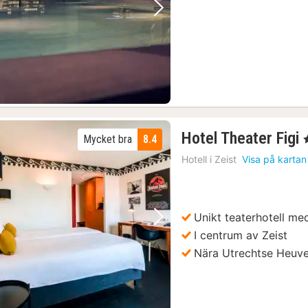
Föregående bild
Nästa bild
Hotel Theater Figi
Mycket bra
8.4
,
Hotell i
Zeist
Visa på kartan
Unikt teaterhotell me
Föregående bild
Nästa bild
I centrum av Zeist
h guidad tur
(30)
Nära Utrechtse Heuve
tt
(28)
rädesbiljett
(1)