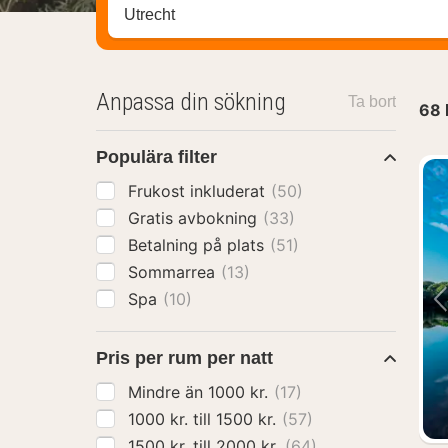
Sök efter hotell, område eller stad
Anpassa din sökning
Ta bort
68
Populära filter
Frukost inkluderat
(50)
Gratis avbokning
(33)
Betalning på plats
(51)
Sommarrea
(13)
Spa
(10)
Pris per rum per natt
Mindre än 1000 kr.
(17)
1000 kr. till 1500 kr.
(57)
1500 kr. till 2000 kr.
(64)