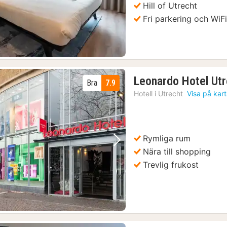
Hill of Utrecht
Fri parkering och WiF
Leonardo Hotel Utr
Bra
7.9
Hotell i
Utrecht
Visa på kar
Rymliga rum
Föregående bild
Nästa bild
Nära till shopping
Trevlig frukost