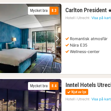
Carlton President
Mycket bra
8.3
, 
n
Hotell i
Utrecht
Visa på kar
f
k
Romantisk atmosfär
Föregående bild
Nästa bild
Nära E35
Wellness-center
Inntel Hotels Utre
Mycket bra
8.4
Njut av lyx
Hotell i
Utrecht
Visa på kar