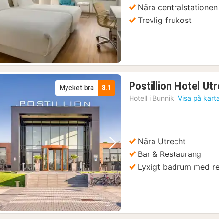
Föregående bild
Nästa bild
Nära centralstationen
Trevlig frukost
Postillion Hotel Ut
Mycket bra
8.1
Hotell i
Bunnik
Visa på kart
Nära Utrecht
Föregående bild
Nästa bild
Bar & Restaurang
Lyxigt badrum med r