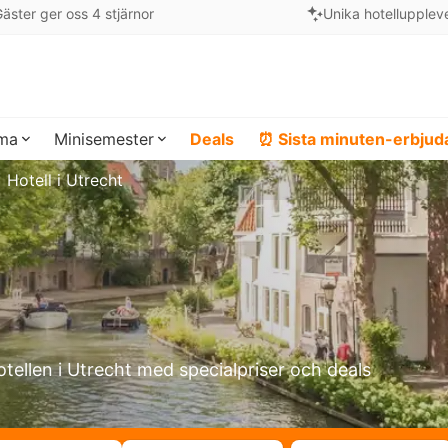
äster ger oss 4 stjärnor
Unika hotellupplev
ema
Minisemester
Deals
⏰ Sista minuten-erbju
Hotell i Utrecht
otellen i Utrecht med specialpriser och deals