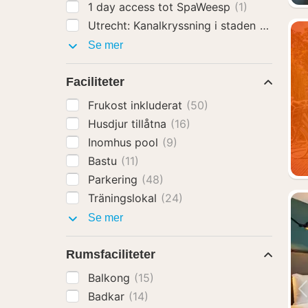
1 day access tot SpaWeesp
(1)
Utrecht: Kanalkryssning i staden
(30)
Aktiviteter
Se mer
Faciliteter
Frukost inkluderat
(50)
Husdjur tillåtna
(16)
Inomhus pool
(9)
Bastu
(11)
Parkering
(48)
Träningslokal
(24)
Faciliteter
Se mer
Rumsfaciliteter
Balkong
(15)
Badkar
(14)