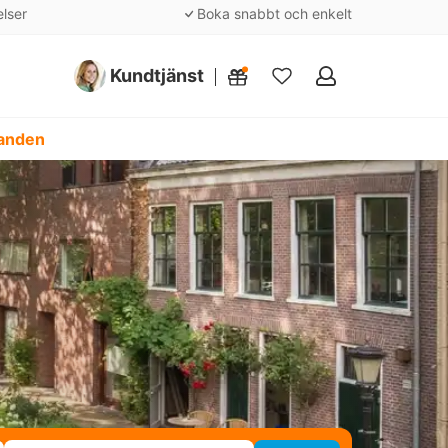
elser
Boka snabbt och enkelt
Kundtjänst
Mina
favoriter
danden