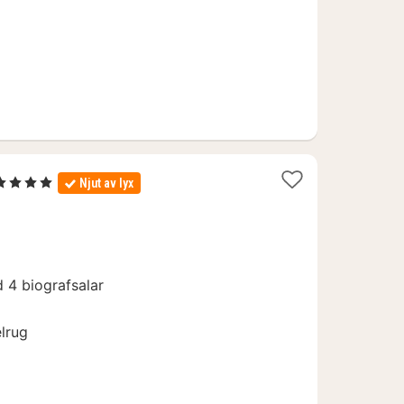
1
 4 Stjärnor
Njut av lyx
natt
från
1134
kr.
d 4 biografsalar
lrug