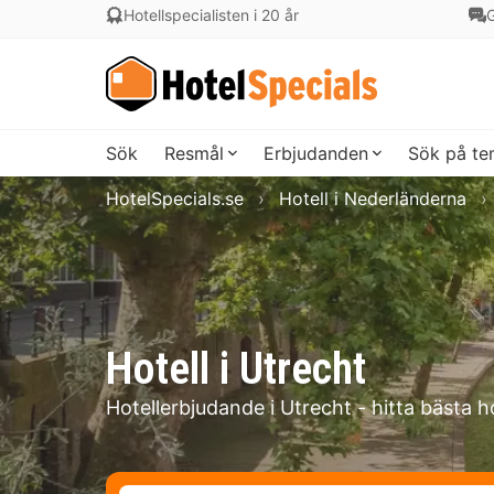
Hotellspecialisten i 20 år
G
Sök
Resmål
Erbjudanden
Sök på t
HotelSpecials.se
Hotell i Nederländerna
Hotell i Utrecht
Hotellerbjudande i Utrecht - hitta bästa h