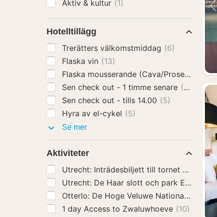
Aktiv & kultur
(1)
Hotelltillägg
Trerätters välkomstmiddag
(6)
Flaska vin
(13)
Flaska mousserande (Cava/Prosecco)
(11)
Sen check out - 1 timme senare
(9)
Sen check out - tills 14.00
(5)
Hyra av el-cykel
(5)
Hotelltillägg
Se mer
Aktiviteter
Utrecht: Inträdesbiljett till tornet Dom oc
Utrecht: De Haar slott och park Entrébilje
Otterlo: De Hoge Veluwe National Park Int
1 day Access to Zwaluwhoeve
(10)