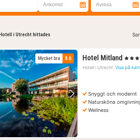
Ankomst
Avresa
Hotell i Utrecht hittades
Sor
1
Hotel Mitland
Mycket bra
8.6
, 4 Stjärn
natt
Hotell i
Utrecht
Visa på kar
från
1242
kr.
Snyggt och modernt
Föregående bild
Nästa bild
Natursköna omgivnin
Wellness