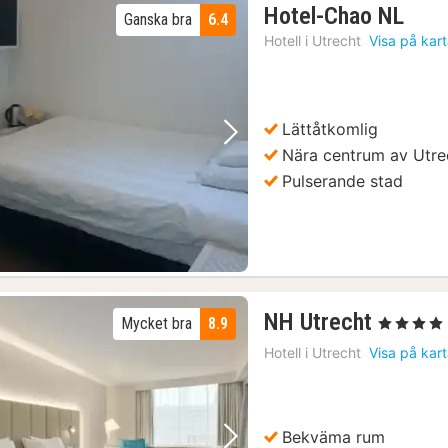
1
Hotel-Chao NL
Ganska bra
6.4
natt
Hotell i
Utrecht
Visa på kar
från
114
kr.
Lättåtkomlig
Föregående bild
Nästa bild
Nära centrum av Utre
Pulserande stad
2
NH Utrecht
Mycket bra
8.9
, 4 Stjärnor
nätter
Hotell i
Utrecht
Visa på kar
för
1919
kr.
Bekväma rum