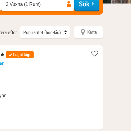
Sök
2 Vuxna (1 Rum)
Karta
tera efter
or
Lugnt läge
tan
gar