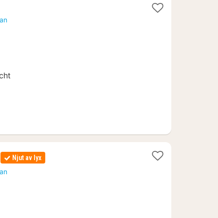
tan
0
cht
Njut av lyx
tan