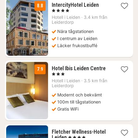
1
IntercityHotel Leiden
8.8
natt
, 4 Stjärnor
från
Hotell i
Leiden
·
3.4 km från
1772
Leiderdorp
kr.
Nära tågstationen
I centrum av Leiden
Läcker frukostbuffé
1
Hotel Ibis Leiden Centre
7.9
natt
, 3 Stjärnor
från
Hotell i
Leiden
·
3.5 km från
1596
Leiderdorp
kr.
Modernt och bekvämt
100m till tågstationen
Gratis WiFi
Fletcher Wellness-Hotel
1
Leiden
, 4 Stjärnor