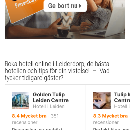
Ge bort nu
Boka hotell online i Leiderdorp, de bästa
hotellen och tips för din vistelse! – Vad
tycker tidigare gäster?
Golden Tulip
Tulip 
Leiden Centre
Centr
Hotell i Leiden
Hotell 
av
av
8.4
Mycket bra
‐
351
8.3
Mycket bra
10,
10,
recensioner
recensioner
Personalen var oerhört
Perfekt läge, my