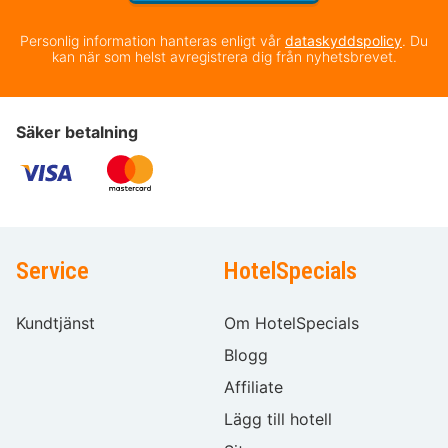
Personlig information hanteras enligt vår
dataskyddspolicy
. Du
kan när som helst avregistrera dig från nyhetsbrevet.
Säker betalning
Service
HotelSpecials
Kundtjänst
Om HotelSpecials
Blogg
Affiliate
Lägg till hotell