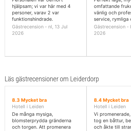
hjälpsam; vi var här med 4
omfattande fruk
personer, varav 2 var
vänlig och profe
funktionshindrade.
service, rymliga
Gästrecension ‐ nl, 13 Jul
Gästrecension ‐ b
2026
2026
Läs gästrecensioner om Leiderdorp
av
av
8.3
Mycket bra
8.4
Mycket bra
10,
10,
Hotell i Leiden
Hotell i Leiden
De många mysiga,
Vi promenerade,
blomsterprydda gränderna
tog en båttur, b
och torgen. Att promenera
och åkte till str