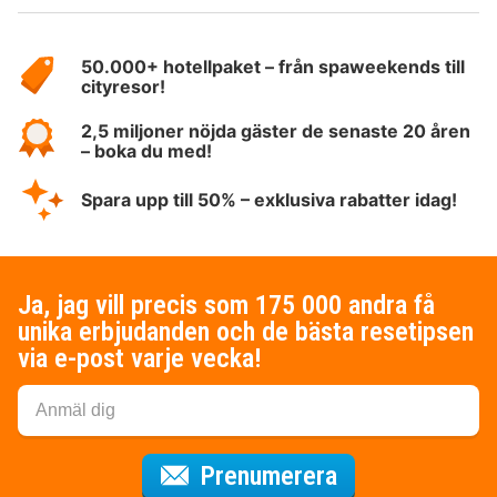
Om
HotelSpecials
50.000+ hotellpaket – från spaweekends till
cityresor!
2,5 miljoner nöjda gäster de senaste 20 åren
– boka du med!
Spara upp till 50% – exklusiva rabatter idag!
Ja, jag vill precis som 175 000 andra få
unika erbjudanden och de bästa resetipsen
via e-post varje vecka!
för nyhetsbrev
Prenumerera