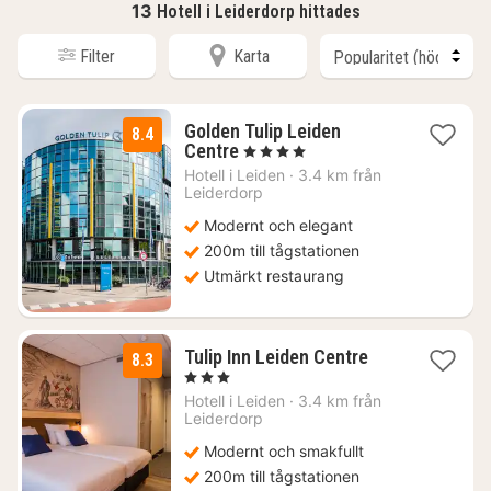
13
Hotell i Leiderdorp hittades
Filter
Karta
Golden Tulip Leiden
8.4
1
Centre
, 4 Stjärnor
natt
Hotell i
Leiden
·
3.4 km från
från
Leiderdorp
1337
Modernt och elegant
kr.
200m till tågstationen
Utmärkt restaurang
1
Tulip Inn Leiden Centre
8.3
natt
, 3 Stjärnor
från
Hotell i
Leiden
·
3.4 km från
1238
Leiderdorp
kr.
Modernt och smakfullt
200m till tågstationen