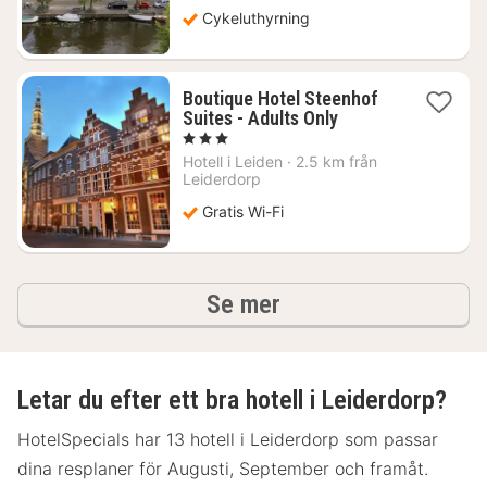
1336
Cykeluthyrning
kr.
Boutique Hotel Steenhof
1
Suites - Adults Only
natt
, 3 Stjärnor
från
Hotell i
Leiden
·
2.5 km från
1215
Leiderdorp
kr.
Gratis Wi-Fi
hotell och boenden
Se mer
Letar du efter ett bra hotell i Leiderdorp?
HotelSpecials har 13 hotell i Leiderdorp som passar
dina resplaner för Augusti, September och framåt.