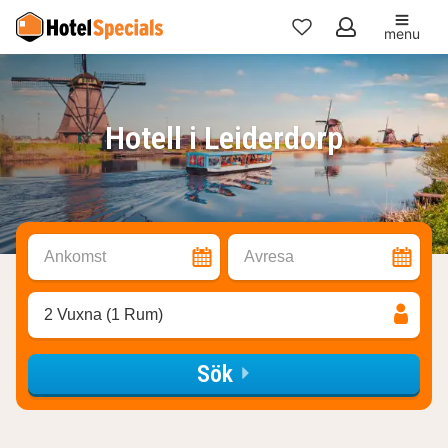
menu
Mina
favoriter
Hotell i Leiderdorp
Ankomst
Avresa
2 Vuxna (1 Rum)
Sök