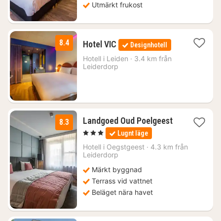
Utmärkt frukost
1
8.4
Hotel VIC
Designhotell
natt
från
Hotell i
Leiden
·
3.4 km från
Leiderdorp
1276
kr.
1
Landgoed Oud Poelgeest
8.3
natt
, 3 Stjärnor
Lugnt läge
från
1339
Hotell i
Oegstgeest
·
4.3 km från
Leiderdorp
kr.
Märkt byggnad
Terrass vid vattnet
Beläget nära havet