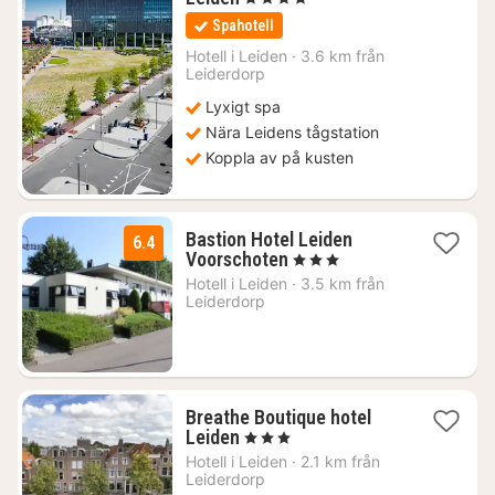
natt
Spahotell
från
1134
Hotell i
Leiden
·
3.6 km från
Leiderdorp
kr.
Lyxigt spa
Nära Leidens tågstation
Koppla av på kusten
Bastion Hotel Leiden
6.4
1
Voorschoten
, 3 Stjärnor
natt
Hotell i
Leiden
·
3.5 km från
från
Leiderdorp
1024
kr.
Breathe Boutique hotel
1
Leiden
, 3 Stjärnor
natt
Hotell i
Leiden
·
2.1 km från
från
Leiderdorp