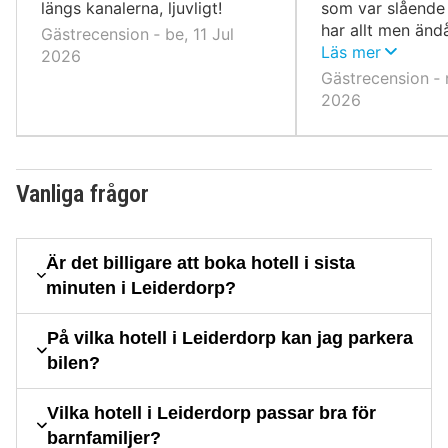
längs kanalerna, ljuvligt!
som var slående 
har allt men änd
Gästrecension ‐ be, 11 Jul
som en &quot;sto
Läs mer
2026
så den känns lät
Gästrecension ‐ n
mysig.
2026
Vanliga frågor
Är det billigare att boka hotell i sista
minuten i Leiderdorp?
På vilka hotell i Leiderdorp kan jag parkera
bilen?
Vilka hotell i Leiderdorp passar bra för
barnfamiljer?