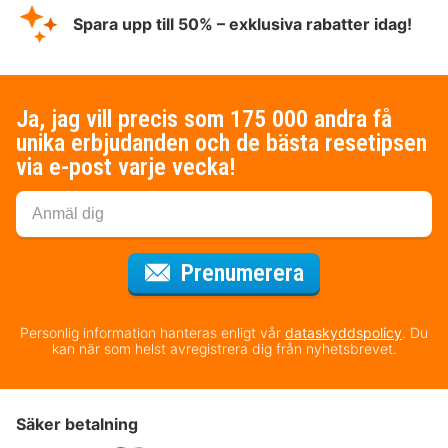
Spara upp till 50% – exklusiva rabatter idag!
Ja, jag vill precis som 175 000 andra få
unika erbjudanden och de bästa resetipsen
via e-post varje vecka!
för nyhetsbrev
Prenumerera
Personlig information hanteras enligt vår
dataskyddspolicy
. Du
kan när som helst avregistrera dig från nyhetsbrevet.
Säker betalning