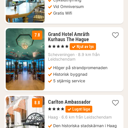
Vid Omniversum
Gratis Wifi
Grand Hotel Amrâth
7.8
1
Kurhaus The Hague
natt
, 5 Stjärnor
Njut av lyx
från
1571
Scheveningen
·
8.9 km från
Leidschendam
kr.
Höger på strandpromenaden
Historisk byggnad
5 stjärnig service
1
Carlton Ambassador
8.8
natt
, 4 Stjärnor
Lugnt läge
från
1507
Haag
·
6.6 km från Leidschendam
kr.
Den historiska stadskärnan i Haag