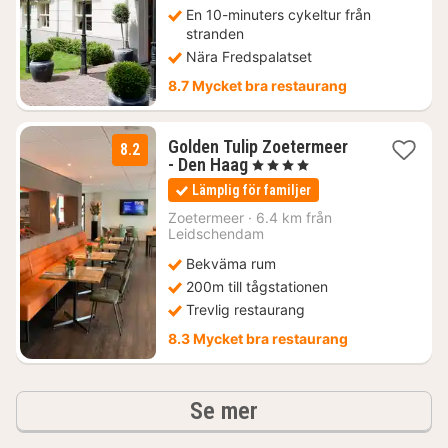
En 10-minuters cykeltur från
stranden
Nära Fredspalatset
8.7 Mycket bra restaurang
Golden Tulip Zoetermeer
8.2
1
- Den Haag
, 4 Stjärnor
natt
Lämplig för familjer
från
1404
Zoetermeer
·
6.4 km från
Leidschendam
kr.
Bekväma rum
200m till tågstationen
Trevlig restaurang
8.3 Mycket bra restaurang
hotell och boenden
Se mer