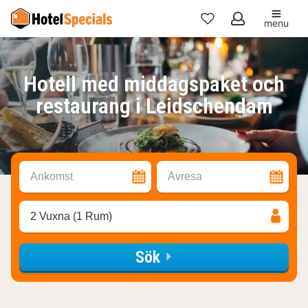
menu
Mina
favoriter
Hotell med middagspaket och
restaurang i Leidschendam
Ankomst
Avresa
2 Vuxna (1 Rum)
Sök