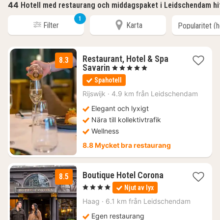
44
Hotell med restaurang och middagspaket i Leidschendam hi
1
Filter
Karta
Restaurant, Hotel & Spa
8.3
1
Savarin
, 5 Stjärnor
natt
Spahotell
från
1718
Rijswijk
·
4.9 km från Leidschendam
kr.
Elegant och lyxigt
Nära till kollektivtrafik
Wellness
8.8 Mycket bra restaurang
1
Boutique Hotel Corona
8.5
natt
, 4 Stjärnor
Njut av lyx
från
1320
Haag
·
6.1 km från Leidschendam
kr.
Egen restaurang