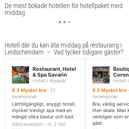
De mest bokade hotellen för hotellpaket med
middag
Hotell där du kan äta middag på restaurang i
Leidschendam – Vad tycker tidigare gäster?
Restaurant, Hotel
Bouti
& Spa Savarin
Coron
Hotell i Rijswijk
Hotell 
av
av
8.3
Mycket bra
‐
21
8.5
Mycket bra
10,
10,
recensioner
recensioner
Lätttillgängligt, snyggt hotell,
Bra, vänlig servi
mycket trevligt spa med en
liten skala. Man 
mängd olika bastur och bad.
verkligen som 
gäst.
Gästrecension ‐ nl, 2 Okt