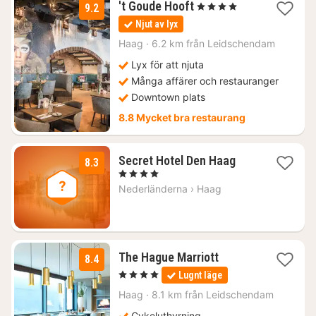
1
't Goude Hooft
, 4 Stjärnor
9.2
natt
Njut av lyx
från
2157
Haag
·
6.2 km från Leidschendam
kr.
Lyx för att njuta
Många affärer och restauranger
Downtown plats
8.8 Mycket bra restaurang
2
Secret Hotel Den Haag
8.3
nätter
, 4 Stjärnor
för
Nederländerna
›
Haag
1545
kr.
1
The Hague Marriott
8.4
natt
, 4 Stjärnor
Lugnt läge
från
1585
Haag
·
8.1 km från Leidschendam
kr.
Cykeluthyrning