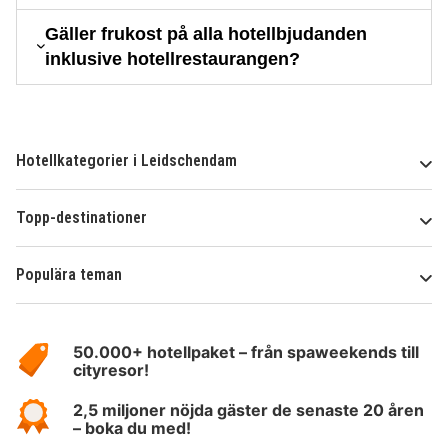
Gäller frukost på alla hotellbjudanden
inklusive hotellrestaurangen?
Hotellkategorier i Leidschendam
Topp-destinationer
Populära teman
Om
HotelSpecials
50.000+ hotellpaket – från spaweekends till
cityresor!
2,5 miljoner nöjda gäster de senaste 20 åren
– boka du med!