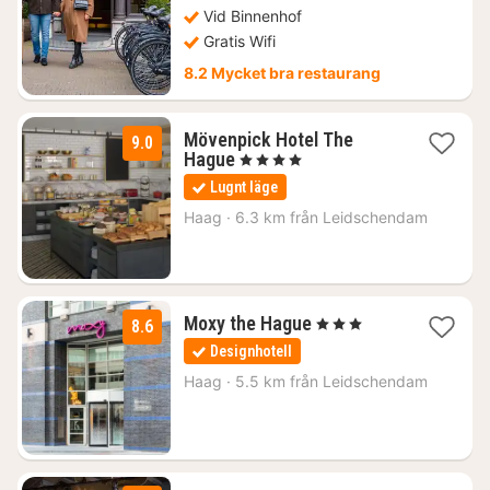
Vid Binnenhof
Gratis Wifi
8.2 Mycket bra restaurang
Mövenpick Hotel The
9.0
1
Hague
, 4 Stjärnor
natt
Lugnt läge
från
1440
Haag
·
6.3 km från Leidschendam
kr.
2
Moxy the Hague
, 3 Stjärnor
8.6
nätter
Designhotell
för
1490
Haag
·
5.5 km från Leidschendam
kr.