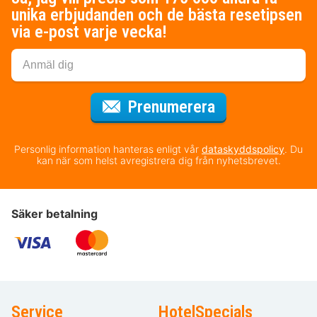
unika erbjudanden och de bästa resetipsen
via e-post varje vecka!
för nyhetsbrev
Prenumerera
Personlig information hanteras enligt vår
dataskyddspolicy
. Du
kan när som helst avregistrera dig från nyhetsbrevet.
Säker betalning
Service
HotelSpecials