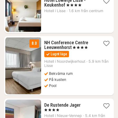
Hotel Lowietje Lisse -
1
Keukenhof
, 4 Stjärnor
natt
Hotell i
Lisse
·
1.6 km från centrum
från
924
kr.
NH Conference Centre
8.0
2
Leeuwenhorst
, 4 Stjärnor
nätter
Lugnt läge
för
1631
Hotell i
Noordwijkerhout
·
5.9 km från
Lisse
kr.
Bekväma rum
På kusten
Pool
1
De Rustende Jager
natt
, 4 Stjärnor
från
Hotell i
Nieuw-Vennep
·
5.4 km från