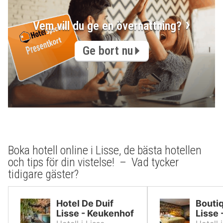
Vem vill du ge en övernattning?
Ge bort nu
Boka hotell online i Lisse, de bästa hotellen
och tips för din vistelse! – Vad tycker
tidigare gäster?
Hotel De Duif
Bouti
Lisse - Keukenhof
Lisse 