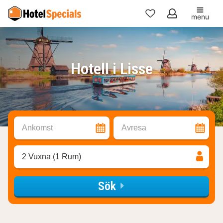
menu
Mina
favoriter
Hotell i Lisse
Ankomst
Avresa
2 Vuxna (1 Rum)
Sök