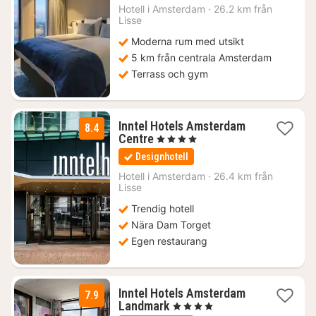
1222
Hotell i
Amsterdam
·
26.2 km från
Lisse
kr.
Moderna rum med utsikt
5 km från centrala Amsterdam
Terrass och gym
Inntel Hotels Amsterdam
8.4
1
Centre
, 4 Stjärnor
natt
Designhotell
från
2061
Hotell i
Amsterdam
·
26.4 km från
Lisse
kr.
Trendig hotell
Nära Dam Torget
Egen restaurang
Inntel Hotels Amsterdam
7.9
1
Landmark
, 4 Stjärnor