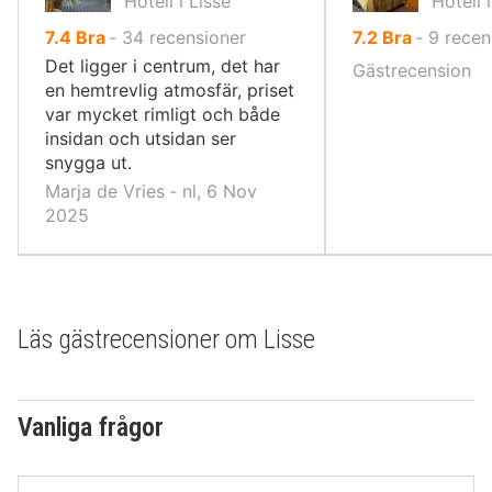
Hotell i Lisse
Hotell 
av
av
7.4
Bra
‐
34
recensioner
7.2
Bra
‐
9
recen
10,
10,
Det ligger i centrum, det har
Gästrecension
en hemtrevlig atmosfär, priset
var mycket rimligt och både
insidan och utsidan ser
snygga ut.
Marja de Vries ‐ nl, 6 Nov
2025
Läs gästrecensioner om Lisse
Vanliga frågor