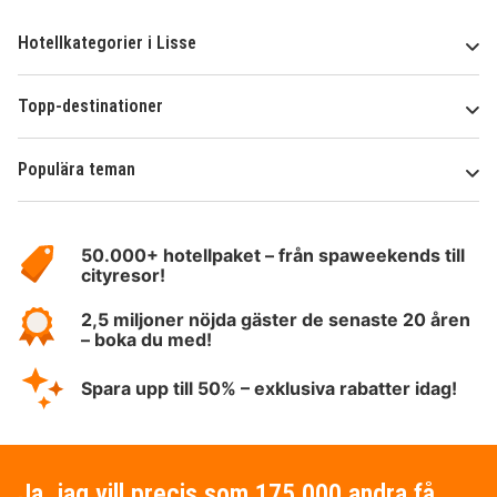
Hotellkategorier i Lisse
Topp-destinationer
Populära teman
Om
HotelSpecials
50.000+ hotellpaket – från spaweekends till
cityresor!
2,5 miljoner nöjda gäster de senaste 20 åren
– boka du med!
Spara upp till 50% – exklusiva rabatter idag!
Ja, jag vill precis som 175 000 andra få