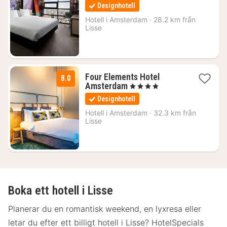
natt
Designhotell
från
1518
Hotell i
Amsterdam
·
28.2 km från
Lisse
kr.
Four Elements Hotel
8.0
1
Amsterdam
, 4 Stjärnor
natt
Designhotell
från
1056
Hotell i
Amsterdam
·
32.3 km från
Lisse
kr.
Boka ett hotell i Lisse
Planerar du en romantisk weekend, en lyxresa eller
letar du efter ett billigt hotell i Lisse? HotelSpecials