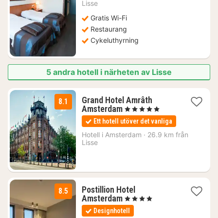
778
Lisse
kr.
Gratis Wi-Fi
Restaurang
Cykeluthyrning
5 andra hotell i närheten av Lisse
Grand Hotel Amrâth
8.1
1
Amsterdam
, 5 Stjärnor
natt
Ett hotell utöver det vanliga
från
2336
Hotell i
Amsterdam
·
26.9 km från
Lisse
kr.
Postillion Hotel
8.5
1
Amsterdam
, 4 Stjärnor
natt
Designhotell
från