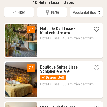
10
Hotell i Lisse hittades
Filter
Karta
Hotel De Duif Lisse -
7.4
1
Keukenhof
, 3 Stjärnor
natt
Hotell i
Lisse
·
400 m från centrum
från
718
kr.
Boutique Suites Lisse -
7.2
1
Schiphol
, 4 Stjärnor
natt
Designhotell
från
889
Hotell i
Lisse
·
350 m från centrum
kr.