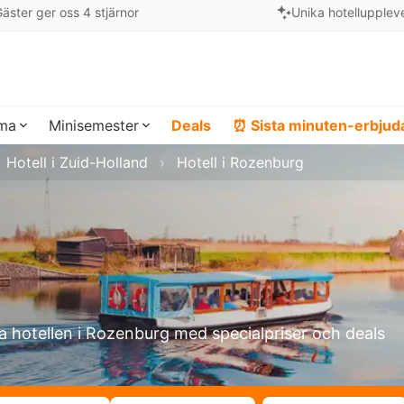
äster ger oss 4 stjärnor
Unika hotellupplev
ema
Minisemester
Deals
⏰ Sista minuten-erbju
Hotell i Zuid-Holland
Hotell i Rozenburg
a hotellen i Rozenburg med specialpriser och deals