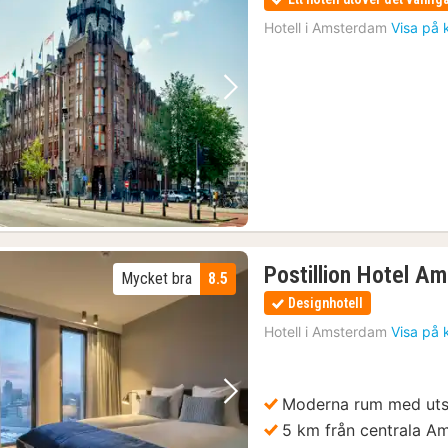
Hotell i
Amsterdam
Visa på 
Föregående bild
Nästa bild
Postillion Hotel A
Mycket bra
8.5
Designhotell
Hotell i
Amsterdam
Visa på 
Moderna rum med uts
Föregående bild
Nästa bild
5 km från centrala A