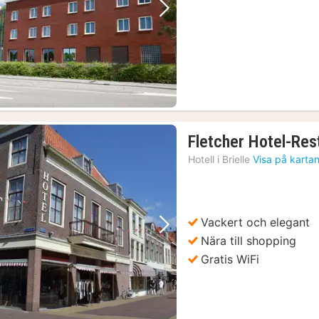
Föregående bild
Nästa bild
Fletcher Hotel-Res
Hotell i
Brielle
Visa på karta
Vackert och elegant
Föregående bild
Nästa bild
Nära till shopping
Gratis WiFi