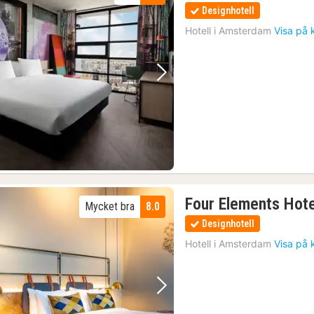
Designhotell
Hotell i
Amsterdam
Visa på 
Föregående bild
Nästa bild
Four Elements Hot
Mycket bra
8.0
Designhotell
Hotell i
Amsterdam
Visa på 
Föregående bild
Nästa bild