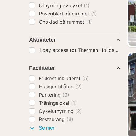
Uthyrning av cykel
(1)
Rosenblad på rummet
(1)
Choklad på rummet
(1)
Aktiviteter
1 day access tot Thermen Holiday
(5)
Faciliteter
Frukost inkluderat
(5)
Husdjur tillåtna
(2)
Parkering
(3)
Träningslokal
(1)
Cykeluthyrning
(2)
Restaurang
(4)
Faciliteter
Se mer