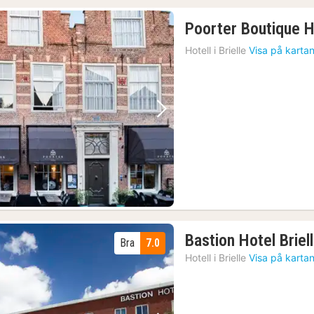
Poorter Boutique H
Hotell i
Brielle
Visa på karta
Föregående bild
Nästa bild
Bastion Hotel Briel
Bra
7.0
Hotell i
Brielle
Visa på karta