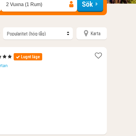
Sök
2 Vuxna (1 Rum)
Karta
r
tjärnor
Lugnt läge
tt
rtan
ån
09