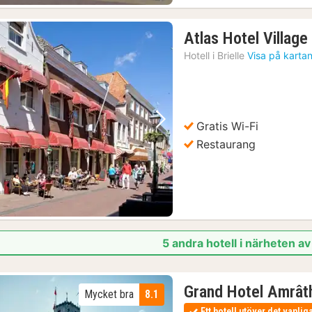
Atlas Hotel Village
Hotell i
Brielle
Visa på karta
Gratis Wi-Fi
Föregående bild
Nästa bild
Restaurang
5 andra hotell i närheten 
Grand Hotel Amrâ
Mycket bra
8.1
Ett hotell utöver det vanlig