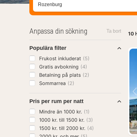
Sök efter hotell, område eller stad
Anpassa din sökning
Ta bort
10
Populära filter
Frukost inkluderat
(5)
Gratis avbokning
(4)
Betalning på plats
(2)
Sommarrea
(2)
Pris per rum per natt
Mindre än 1000 kr.
(1)
1000 kr. till 1500 kr.
(3)
1500 kr. till 2000 kr.
(4)
2000 kr. och mer
(5)