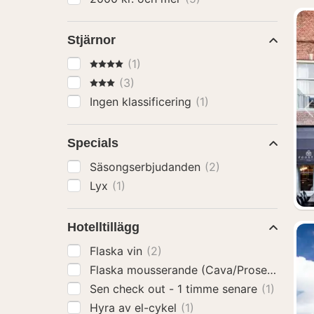
Stjärnor
4 Stjärnor
(1)
3 Stjärnor
(3)
Ingen klassificering
(1)
Specials
Säsongserbjudanden
(2)
Lyx
(1)
Hotelltillägg
Flaska vin
(2)
Flaska mousserande (Cava/Prosecco)
(2)
Sen check out - 1 timme senare
(1)
Hyra av el-cykel
(1)