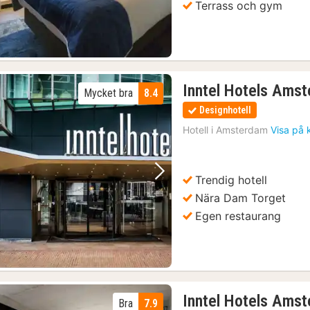
Terrass och gym
Inntel Hotels Ams
Mycket bra
8.4
Designhotell
Hotell i
Amsterdam
Visa på 
Trendig hotell
Föregående bild
Nästa bild
Nära Dam Torget
Egen restaurang
Inntel Hotels Ams
Bra
7.9