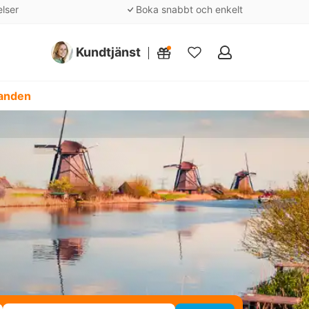
elser
Boka snabbt och enkelt
Kundtjänst
Mina
favoriter
danden