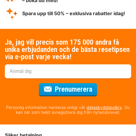
– boka du med!
Spara upp till 50% – exklusiva rabatter idag!
Ja, jag vill precis som 175 000 andra få
unika erbjudanden och de bästa resetipsen
via e-post varje vecka!
för nyhetsbrev
Prenumerera
Personlig information hanteras enligt vår
dataskyddspolicy
. Du
kan när som helst avregistrera dig från nyhetsbrevet.
Säker betalning