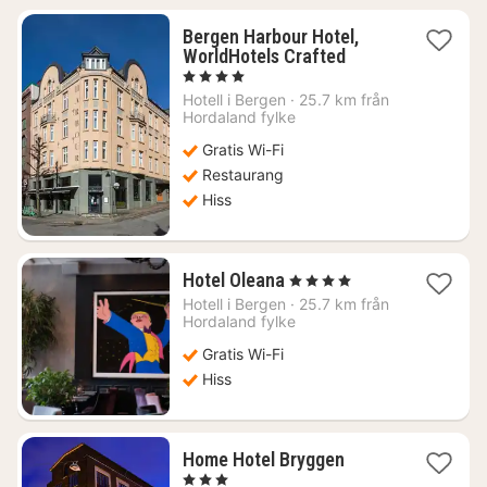
Bergen Harbour Hotel,
1
WorldHotels Crafted
natt
, 4 Stjärnor
från
Hotell i
Bergen
·
25.7 km från
1322
Hordaland fylke
kr.
Gratis Wi-Fi
Restaurang
Hiss
1
Hotel Oleana
, 4 Stjärnor
natt
Hotell i
Bergen
·
25.7 km från
från
Hordaland fylke
1772
Gratis Wi-Fi
kr.
Hiss
1
Home Hotel Bryggen
natt
, 3 Stjärnor