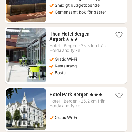
Smidigt budgetboende
Gemensamt kök för gäster
Thon Hotel Bergen
1
Airport
, 3 Stjärnor
natt
Hotell i
Bergen
·
25.5 km från
från
Hordaland fylke
1383
Gratis Wi-Fi
kr.
Restaurang
Bastu
1
Hotel Park Bergen
, 3 Stjärnor
natt
Hotell i
Bergen
·
25.2 km från
från
Hordaland fylke
1781
kr.
Gratis Wi-Fi