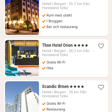
från
Hotell i
Bergen
·
25.7 km från
2015
Hordaland fylke
kr.
Rum med utsikt
I Bryggen
Bar och restaurang
1
Thon Hotel Orion
, 4 Stjärnor
natt
Hotell i
Bergen
·
26.2 km från
från
Hordaland fylke
1650
Gratis Wi-Fi
kr.
Hiss
1
Scandic Ørnen
, 4 Stjärnor
natt
Hotell i
Bergen
·
25 km från
från
Hordaland fylke
1078
Gratis Wi-Fi
kr.
Restaurang