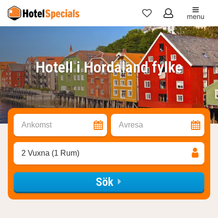
menu
Mina
favoriter
Hotell i Hordaland fylke
Ankomst
Avresa
2 Vuxna (1 Rum)
Sök