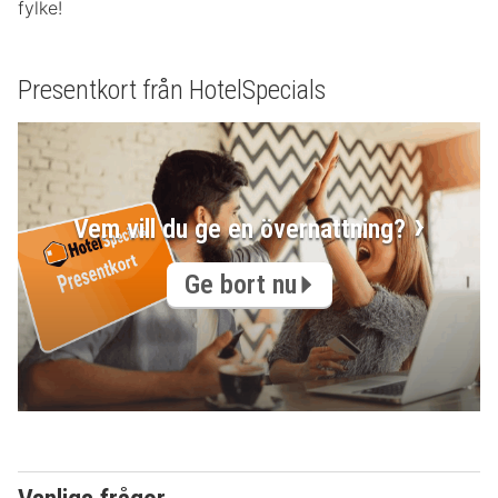
fylke!
Presentkort från HotelSpecials
Vem vill du ge en övernattning?
Ge bort nu