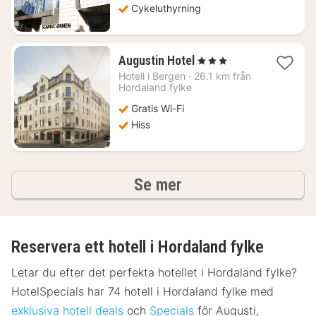
Cykeluthyrning
2
Augustin Hotel
, 3 Stjärnor
nätter
Hotell i
Bergen
·
26.1 km från
för
Hordaland fylke
1184
Gratis Wi-Fi
kr.
Hiss
hotell och boenden
Se mer
Reservera ett hotell i Hordaland fylke
Letar du efter det perfekta hotellet i Hordaland fylke?
HotelSpecials har 74 hotell i Hordaland fylke med
exklusiva hotell deals
och
Specials
för Augusti,