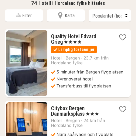
74
Hotell i Hordaland fylke hittades
Filter
Karta
Quality Hotel Edvard
1
Grieg
, 4 Stjärnor
natt
Lämplig för familjer
från
1284
Hotell i
Bergen
·
23.7 km från
Hordaland fylke
kr.
5 minuter från Bergen flygplatsen
Nyrenoverat hotell
Transferbuss till flygplatsen
Citybox Bergen
1
Danmarksplass
, 3 Stjärnor
natt
Hotell i
Bergen
·
24 km från
från
Hordaland fylke
846
Nära spårvagn och flygplats
kr.