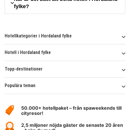
fylke?
Hotellkategorier i Hordaland fylke
Hotell i Hordaland fylke
Topp-destinationer
Populära teman
Om
HotelSpecials
50.000+ hotellpaket – från spaweekends till
cityresor!
2,5 miljoner nöjda gäster de senaste 20 åren