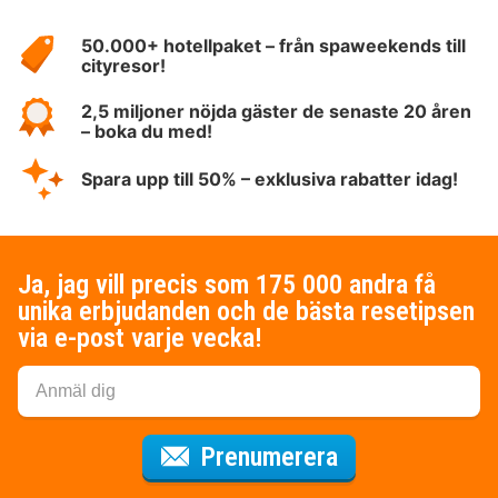
Om
HotelSpecials
50.000+ hotellpaket – från spaweekends till
cityresor!
2,5 miljoner nöjda gäster de senaste 20 åren
– boka du med!
Spara upp till 50% – exklusiva rabatter idag!
Ja, jag vill precis som 175 000 andra få
unika erbjudanden och de bästa resetipsen
via e-post varje vecka!
för nyhetsbrev
Prenumerera