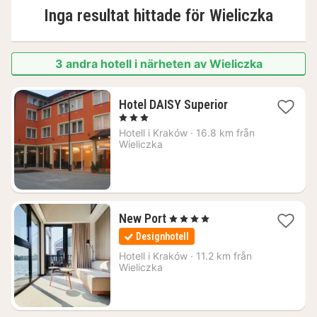
Inga resultat hittade för
Wieliczka
3 andra hotell i närheten av Wieliczka
1
Hotel DAISY Superior
natt
, 3 Stjärnor
från
Hotell i
Kraków
·
16.8 km från
572
Wieliczka
kr.
1
New Port
, 4 Stjärnor
natt
Designhotell
från
1031
Hotell i
Kraków
·
11.2 km från
Wieliczka
kr.