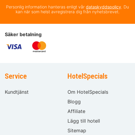
Personlig information hanteras enligt vår
dataskyddspolicy
. Du
kan när som helst avregistrera dig från nyhetsbrevet.
Säker betalning
Service
HotelSpecials
Kundtjänst
Om HotelSpecials
Blogg
Affiliate
Lägg till hotell
Sitemap