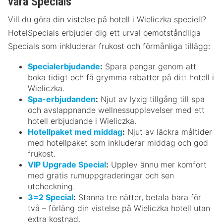
våra Specials
Vill du göra din vistelse på hotell i Wieliczka speciell?
HotelSpecials erbjuder dig ett urval oemotståndliga
Specials som inkluderar frukost och förmånliga tillägg:
Specialerbjudande
:
Spara pengar genom att
boka tidigt och få grymma rabatter på ditt hotell i
Wieliczka.
Spa-erbjudanden
:
Njut av lyxig tillgång till spa
och avslappnande wellnessupplevelser med ett
hotell erbjudande i Wieliczka.
Hotellpaket med middag
:
Njut av läckra måltider
med hotellpaket som inkluderar middag och god
frukost.
VIP Upgrade Special
:
Upplev ännu mer komfort
med gratis rumuppgraderingar och sen
utcheckning.
3=2 Special
:
Stanna tre nätter, betala bara för
två – förläng din vistelse på Wieliczka hotell utan
extra kostnad.