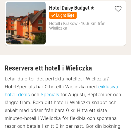
1
Hotel Daisy Budget
, 1 Stjärnor
natt
Lugnt läge
från
411
Hotell i
Kraków
·
16.8 km från
Wieliczka
kr.
Reservera ett hotell i Wieliczka
Letar du efter det perfekta hotellet i Wieliczka?
HotelSpecials har 0 hotell i Wieliczka med
exklusiva
hotell deals
och
Specials
för Augusti, September och
längre fram. Boka ditt hotell i Wieliczka snabbt och
enkelt med priser från bara 0 kr. Hitta ett sista
minuten-hotell i Wieliczka för flexibla och spontana
resor och betala i snitt 0 kr per natt. Gör din bokning