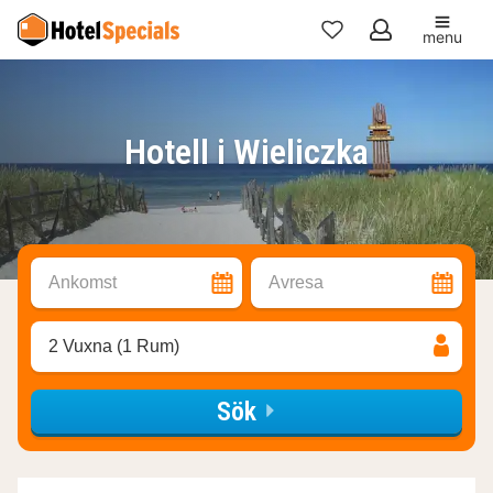
menu
Mina
favoriter
Hotell i Wieliczka
Ankomst
Avresa
2 Vuxna (1 Rum)
Sök