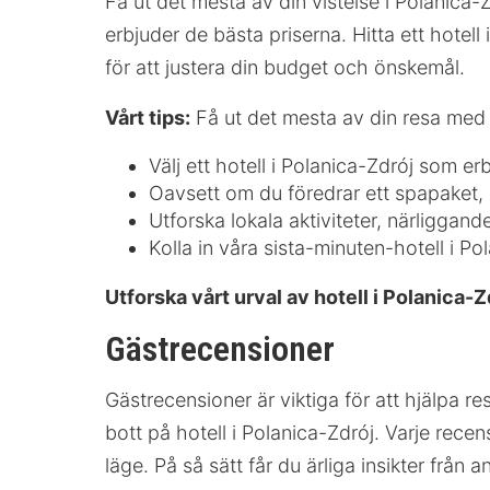
Få ut det mesta av din vistelse i Polanica-Z
erbjuder de bästa priserna. Hitta ett hotell
för att justera din budget och önskemål.
Vårt tips:
Få ut det mesta av din resa med 
Välj ett hotell i Polanica-Zdrój som er
Oavsett om du föredrar ett spapaket, m
Utforska lokala aktiviteter, närliggan
Kolla in våra sista-minuten-hotell i P
Utforska vårt urval av hotell i Polanica-Z
Gästrecensioner
Gästrecensioner är viktiga för att hjälpa r
bott på hotell i Polanica-Zdrój. Varje rec
läge. På så sätt får du ärliga insikter från a