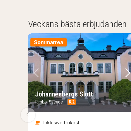
Veckans bästa erbjudanden
Sommarrea
Föregående bild
Nä
Johannesbergs Slott
Rimbo, Sverige
8.2
Föregående bild
Inklusive frukost