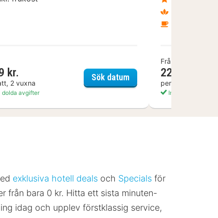
Inklusive s
Inklusive fr
Från
9 kr.
2294 kr.
ite - Hotel, Spa & Resort
Nynäs Havsbad
Sök datum
att, 2 vuxna
per natt, 2 vuxna
 dolda avgifter
Inga dolda avgifte
 med
exklusiva hotell deals
och
Specials
för
från bara 0 kr. Hitta ett sista minuten-
kning idag och upplev förstklassig service,