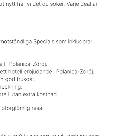
t nytt har vi det du söker. Varje deal är
oemotståndliga Specials som inkluderar
l i Polanica-Zdrój.
ett hotell erbjudande i Polanica-Zdrój.
h god frukost.
heckning.
otell utan extra kostnad.
 oförglömlig resa!