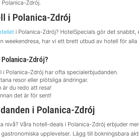
i Polanica-Zdrój.
ll i Polanica-Zdrój
tellet
i Polanica-Zdrój? HotelSpecials gör det snabbt, 
weekendresa, har vi ett brett utbud av hotell för alla
i Polanica-Zdrój?
l i Polanica-Zdrój har ofta specialerbjudanden.
ana resor eller plötsliga ändringar.
 är du redo att resa!
nnan det är för sent!
udanden i Polanica-Zdrój
 nästa nivå? Våra hotell-deals i Polanica-Zdrój erbjuder 
stronomiska upplevelser. Lägg till bokningsbara aktivi