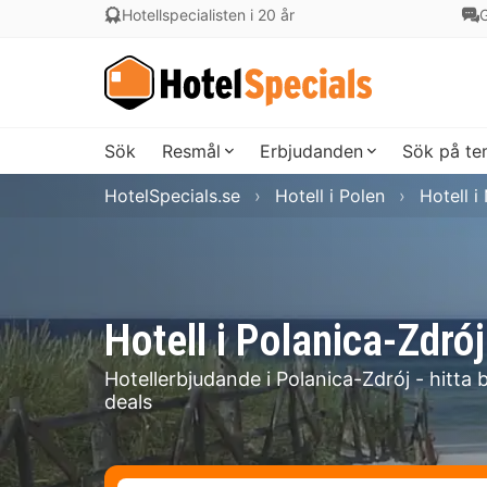
Hotellspecialisten i 20 år
G
Sök
Resmål
Erbjudanden
Sök på t
HotelSpecials.se
Hotell i Polen
Hotell 
Hotell i Polanica-Zdrój
Hotellerbjudande i Polanica-Zdrój - hitta 
deals