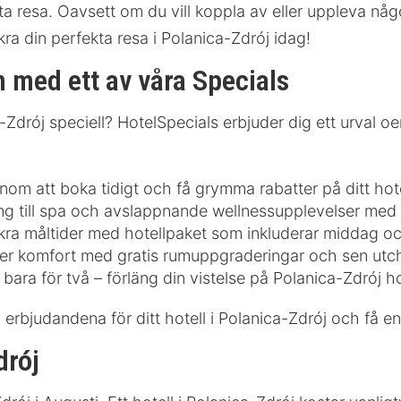
ta resa. Oavsett om du vill koppla av eller uppleva någo
ra din perfekta resa i Polanica-Zdrój idag!
 med ett av våra Specials
ica-Zdrój speciell? HotelSpecials erbjuder dig ett urval 
m att boka tidigt och få grymma rabatter på ditt hotel
ång till spa och avslappnande wellnessupplevelser med 
kra måltider med hotellpaket som inkluderar middag oc
r komfort med gratis rumuppgraderingar och sen utc
 bara för två – förläng din vistelse på Polanica-Zdrój h
 erbjudandena för ditt hotell i Polanica-Zdrój och få en
drój