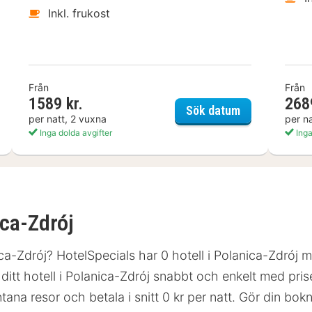
Inkl. frukost
Från
Från
1589 kr.
268
annesbergs Slott
Ad Astra by El
Sök datum
per natt, 2 vuxna
per n
Inga dolda avgifter
Inga
ica-Zdrój
nica-Zdrój? HotelSpecials har 0 hotell i Polanica-Zdrój
tt hotell i Polanica-Zdrój snabbt och enkelt med priser 
ntana resor och betala i snitt 0 kr per natt. Gör din bo