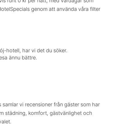
gtvis runt 0 kr per natt, med vardagar som
 HotelSpecials genom att använda våra filter
j-hotell, har vi det du söker.
resa ännu bättre.
ls samlar vi recensioner från gäster som har
som städning, komfort, gästvänlighet och
valet.