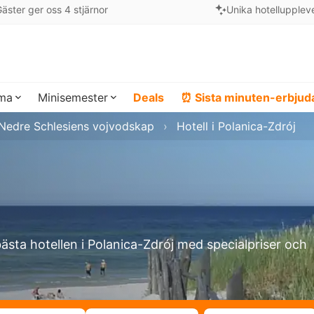
äster ger oss 4 stjärnor
Unika hotellupplev
ema
Minisemester
Deals
⏰ Sista minuten-erbju
i Nedre Schlesiens vojvodskap
Hotell i Polanica-Zdrój
bästa hotellen i Polanica-Zdrój med specialpriser och