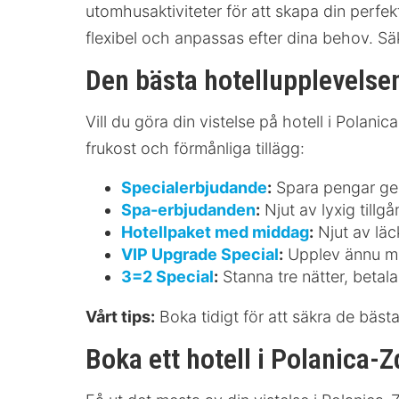
utomhusaktiviteter för att skapa din perfek
flexibel och anpassas efter dina behov. Säk
Den bästa hotellupplevelsen
Vill du göra din vistelse på hotell i Polan
frukost och förmånliga tillägg:
Specialerbjudande
:
Spara pengar geno
Spa-erbjudanden
:
Njut av lyxig tillg
Hotellpaket med middag
:
Njut av läc
VIP Upgrade Special
:
Upplev ännu me
3=2 Special
:
Stanna tre nätter, betala
Vårt tips:
Boka tidigt för att säkra de bästa
Boka ett hotell i Polanica-Z