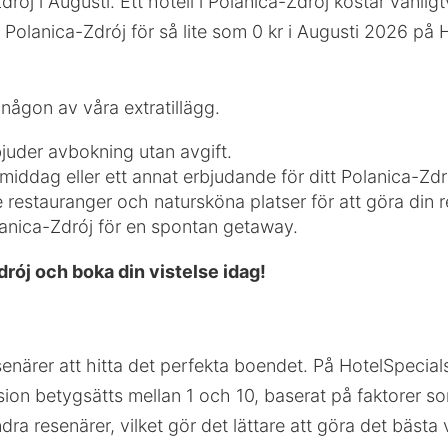
drój i Augusti. Ett hotell i Polanica-Zdrój kostar vanli
 i Polanica-Zdrój för så lite som 0 kr i Augusti 2026 på
någon av våra extratillägg.
bjuder avbokning utan avgift.
iddag eller ett annat erbjudande för ditt Polanica-Zdró
de restauranger och natursköna platser för att göra din 
olanica-Zdrój för en spontan getaway.
drój och boka din vistelse idag!
esenärer att hitta det perfekta boendet. På HotelSpecia
ension betygsätts mellan 1 och 10, baserat på faktorer 
ndra resenärer, vilket gör det lättare att göra det bästa 