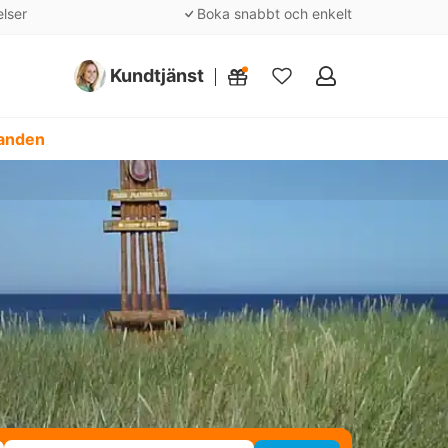
elser
Boka snabbt och enkelt
Kundtjänst
Mina
favoriter
danden