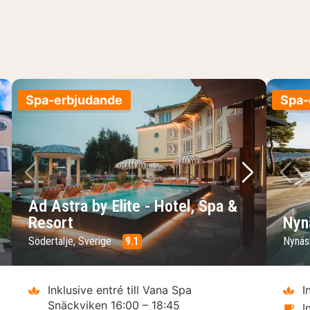
Spa-erbjudande
Spa-
sta bild
Föregående bild
Nästa bild
Fö
Ad Astra by Elite - Hotel, Spa &
Resort
Nyn
Södertälje, Sverige
9.1
Nynäs
Inklusive entré till Vana Spa
I
Snäckviken 16:00 – 18:45
I