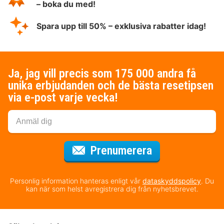
– boka du med!
Spara upp till 50% – exklusiva rabatter idag!
Ja, jag vill precis som 175 000 andra få
unika erbjudanden och de bästa resetipsen
via e-post varje vecka!
för nyhetsbrev
Prenumerera
Personlig information hanteras enligt vår
dataskyddspolicy
. Du
kan när som helst avregistrera dig från nyhetsbrevet.