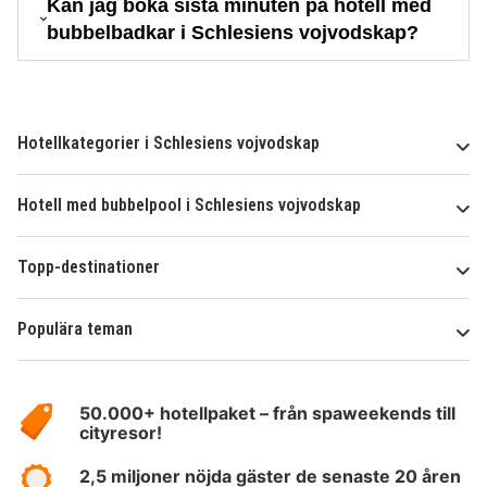
Kan jag boka sista minuten på hotell med
bubbelbadkar i Schlesiens vojvodskap?
Hotellkategorier i Schlesiens vojvodskap
Hotell med bubbelpool i Schlesiens vojvodskap
Topp-destinationer
Populära teman
Om
HotelSpecials
50.000+ hotellpaket – från spaweekends till
cityresor!
2,5 miljoner nöjda gäster de senaste 20 åren