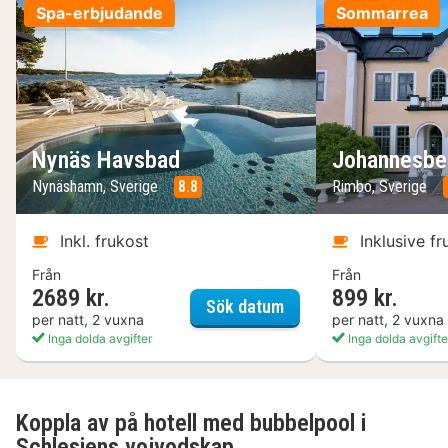
Spa-erbjudande
Sommarrea
Nynäs Havsbad
Johannesber
Nynäshamn, Sverige
8.8
Rimbo, Sverige
Inkl. frukost
Inklusive fr
Från
Från
2689 kr.
899 kr.
Nynäs Havsbad
Sök datum
per natt, 2 vuxna
per natt, 2 vuxna
Inga dolda avgifter
Inga dolda avgifte
Koppla av på hotell med bubbelpool i
Schlesiens vojvodskap