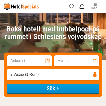
menu
Mina
favoriter
Boka hotell med bubbelpool på
rummet i Schlesiens vojvodskap
Ankomst
Avresa
2 Vuxna (1 Rum)
Sök