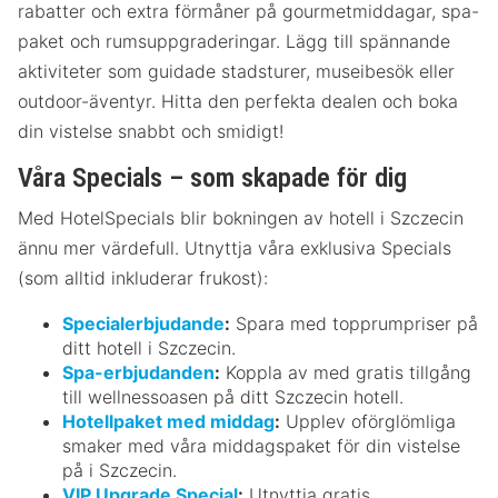
rabatter och extra förmåner på gourmetmiddagar, spa-
paket och rumsuppgraderingar. Lägg till spännande
aktiviteter som guidade stadsturer, museibesök eller
outdoor-äventyr. Hitta den perfekta dealen och boka
din vistelse snabbt och smidigt!
Våra Specials – som skapade för dig
Med HotelSpecials blir bokningen av hotell i Szczecin
ännu mer värdefull. Utnyttja våra exklusiva Specials
(som alltid inkluderar frukost):
Specialerbjudande
:
Spara med topprumpriser på
ditt hotell i Szczecin.
Spa-erbjudanden
:
Koppla av med gratis tillgång
till wellnessoasen på ditt Szczecin hotell.
Hotellpaket med middag
:
Upplev oförglömliga
smaker med våra middagspaket för din vistelse
på i Szczecin.
VIP Upgrade Special
:
Utnyttja gratis