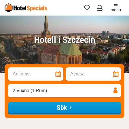
menu
Mina
favoriter
Hotell i Szczecin
Ankomst
Avresa
2 Vuxna (1 Rum)
Sök