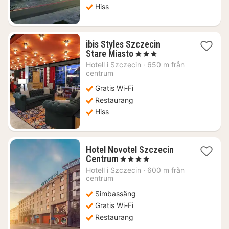
Hiss
ibis Styles Szczecin
1
Stare Miasto
, 3 Stjärnor
natt
Hotell i
Szczecin
·
650 m från
från
centrum
644
Gratis Wi-Fi
kr.
Restaurang
Hiss
Hotel Novotel Szczecin
1
Centrum
, 4 Stjärnor
natt
Hotell i
Szczecin
·
600 m från
från
centrum
750
Simbassäng
kr.
Gratis Wi-Fi
Restaurang