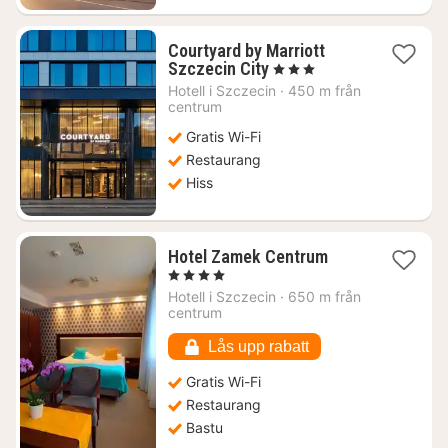
Courtyard by Marriott
1
Szczecin City
, 3 Stjärnor
natt
Hotell i
Szczecin
·
450 m från
från
centrum
978
Gratis Wi-Fi
kr.
Restaurang
Hiss
1
Hotel Zamek Centrum
natt
, 4 Stjärnor
från
Hotell i
Szczecin
·
650 m från
1159
centrum
kr.
Lås upp rabatt
Gratis Wi-Fi
Restaurang
Bastu