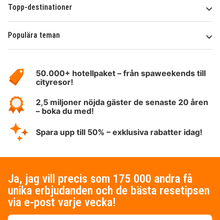
Topp-destinationer
Populära teman
Om
HotelSpecials
50.000+ hotellpaket – från spaweekends till
cityresor!
2,5 miljoner nöjda gäster de senaste 20 åren
– boka du med!
Spara upp till 50% – exklusiva rabatter idag!
Ja, jag vill precis som 175 000 andra få
unika erbjudanden och de bästa resetipsen
via e-post varje vecka!