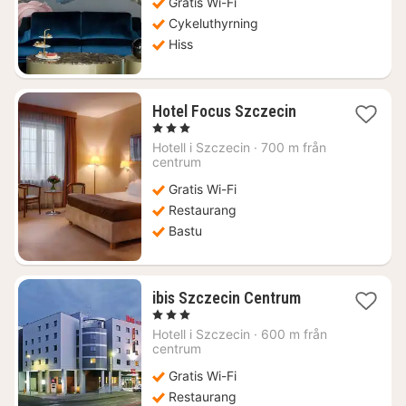
Gratis Wi-Fi
kr.
Cykeluthyrning
Hiss
1
Hotel Focus Szczecin
natt
, 3 Stjärnor
från
Hotell i
Szczecin
·
700 m från
619
centrum
kr.
Gratis Wi-Fi
Restaurang
Bastu
1
ibis Szczecin Centrum
natt
, 3 Stjärnor
från
Hotell i
Szczecin
·
600 m från
544
centrum
kr.
Gratis Wi-Fi
Restaurang