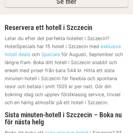
hotell och boenden
Se mer
Reservera ett hotell i Szczecin
Letar du efter det perfekta hotellet i Szczecin?
HotelSpecials har 15 hotell i Szczecin med
exklusiva
hotell deals
och
Specials
för Augusti, September och
längre fram. Boka ditt hotell i Szczecin snabbt och
enkelt med priser från bara 544 kr. Hitta ett sista
minuten-hotell i Szczecin för flexibla och spontana
resor och betala i snitt 1505 kr per natt. Gör din
bokning idag och upplev förstklassig service, trivsel
och en härlig atmosfär på ett hotell i Szczecin.
Sista minuten-hotell i Szczecin – Boka nu
för nästa helg
Redo att boka ett
sista minuten hotell
i Szczecin? På