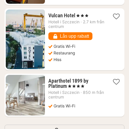
1
Vulcan Hotel
, 3 Stjärnor
natt
Hotell i
Szczecin
·
2.7 km från
från
centrum
755
kr.
Lås upp rabatt
Gratis Wi-Fi
Restaurang
Hiss
Aparthotel 1899 by
1
Platinum
, 4 Stjärnor
natt
Hotell i
Szczecin
·
850 m från
från
centrum
618
Gratis Wi-Fi
kr.