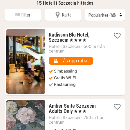
15
Hotell i Szczecin hittades
Filter
Karta
Radisson Blu Hotel,
1
Szczecin
, 4 Stjärnor
natt
Hotell i
Szczecin
·
500 m från
från
centrum
841
kr.
Lås upp rabatt
Simbassäng
Gratis Wi-Fi
Restaurang
Amber Suite Szczecin
1
Adults Only
, 3 Stjärnor
natt
Hotell i
Szczecin
·
750 m från
från
centrum
723