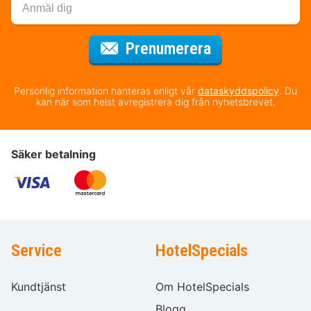
för nyhetsbrev
Prenumerera
Personlig information hanteras enligt vår
dataskyddspolicy
. Du
kan när som helst avregistrera dig från nyhetsbrevet.
Säker betalning
Service
HotelSpecials
Kundtjänst
Om HotelSpecials
Blogg