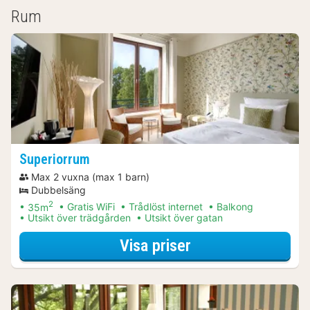
Rum
Superiorrum
Max 2 vuxna (max 1 barn)
Dubbelsäng
2
35m
Gratis WiFi
Trådlöst internet
Balkong
Utsikt över trädgården
Utsikt över gatan
för Middags-erbj
Visa priser