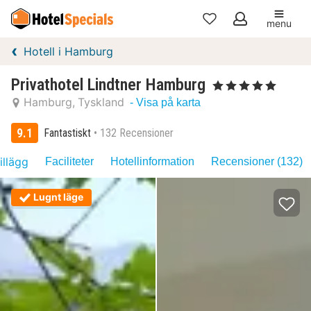
menu
Mina
Hotell i Hamburg
favoriter
Privathotel Lindtner Hamburg
, 5 Stjärnor
Hamburg
Tyskland
- Visa på karta
9.1
Fantastiskt
132 Recensioner
illägg
Faciliteter
Hotellinformation
Recensioner (132)
Lugnt läge