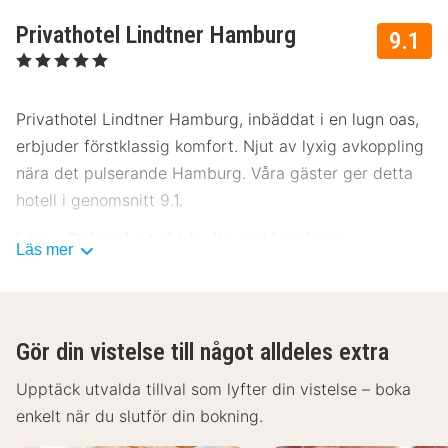
Privathotel Lindtner Hamburg
9.1
, 5 Stjärnor
Privathotel Lindtner Hamburg, inbäddat i en lugn oas,
erbjuder förstklassig komfort. Njut av lyxig avkoppling
nära det pulserande Hamburg. Våra gäster ger detta
hotell i genomsnitt 9.1.
Läge Privathotel Lindtner Hamburg
Läs mer
Privathotel Lindtner Hamburg ligger i ett lugnt, grönt
område, cirka 13 kilometer från Hamburgs centrum.
Upplev närheten till många sevärdheter:
Gör din vistelse till något alldeles extra
Hamburgs hamn – 10 km
Upptäck utvalda tillval som lyfter din vistelse – boka
Elbphilharmonien – 12 km
enkelt när du slutför din bokning.
Reeperbahn – 11 km
Miniatyrunderland – 12 km