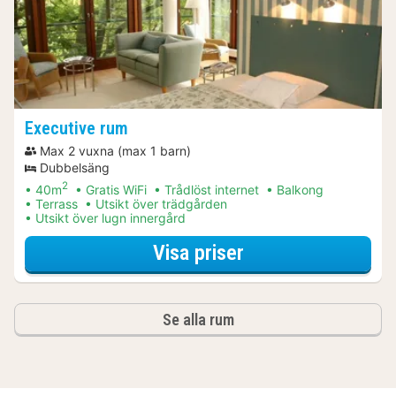
Executive rum
Max 2 vuxna (max 1 barn)
Dubbelsäng
2
40m
Gratis WiFi
Trådlöst internet
Balkong
Terrass
Utsikt över trädgården
Utsikt över lugn innergård
för Middagspaket
Visa priser
Se alla rum