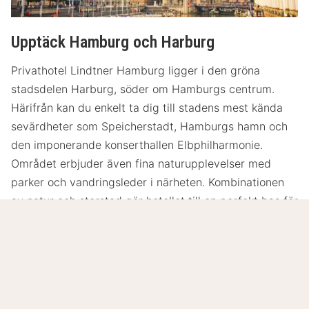
Upptäck Hamburg och Harburg
Privathotel Lindtner Hamburg ligger i den gröna
stadsdelen Harburg, söder om Hamburgs centrum.
Härifrån kan du enkelt ta dig till stadens mest kända
sevärdheter som Speicherstadt, Hamburgs hamn och
den imponerande konserthallen Elbphilharmonie.
Området erbjuder även fina naturupplevelser med
parker och vandringsleder i närheten. Kombinationen
av natur och storstad gör hotellet till en perfekt bas för
att upptäcka Hamburg.
Läs mer
9.1
Fantastiskt
/10