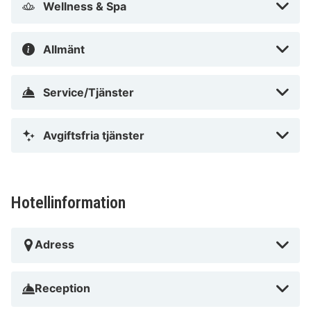
Wellness & Spa
Tips från Hotellspecialer
Privathotel Lindtner Hamburg är perfekt för en
Allmänt
romantisk semester eller en avkopplande spa-
semester. Njut av lyxiga rum, utmärkt service och en
Service/Tjänster
atmosfär som inbjuder till avkoppling. Boka nu i
Augusti 2026 och upplev utmärkta bekvämligheter på
Avgiftsfria tjänster
ett av Hamburgs finaste hotell, från 1713 kr..
Hotellinformation
Adress
Reception