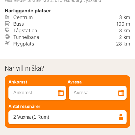
Heimfelder Straße 123
21075
Hamburg
Tyskland
Närliggande platser
Centrum
3 km
Buss
100 m
Tågstation
3 km
Tunnelbana
2 km
Flygplats
28 km
När vill ni åka?
Ankomst
Avresa
Ankomst
Avresa
Antal resenärer
2 Vuxna (1 Rum)