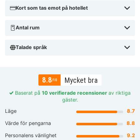
Kort som tas emot på hotellet
Antal rum
Talade språk
8.8
Mycket bra
/10
Baserat på
10 verifierade recensioner
av riktiga
gäster.
Läge
8.7
Värde för pengarna
8.8
Personalens vänlighet
9.2