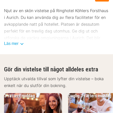
Njut av en skön vistelse på Ringhotel Köhlers Forsthaus
i Aurich. Du kan använda dig av flera faciliteter för en
avkopplande natt på hotellet. Platsen är dessutom
perfekt för en trevlig dag utomhus. Ge dig ut och
utforska de vackra omgivningarna i Aurich. Det blir
Läs mer
garanterat en trevlig vistelse på Ringhotel Köhlers
Forsthaus.
Gör din vistelse till något alldeles extra
Upptäck utvalda tillval som lyfter din vistelse – boka
enkelt när du slutför din bokning.
3-rätters middag
Daglig 3-rätters middag