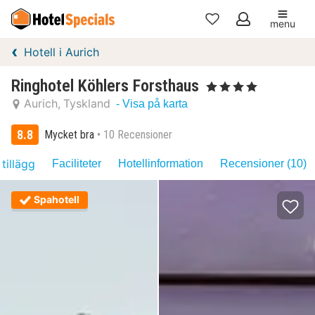
menu
Mina
Hotell i Aurich
favoriter
Ringhotel Köhlers Forsthaus
, 4 Stjärnor
Aurich
Tyskland
- Visa på karta
8.8
Mycket bra
10 Recensioner
 tillägg
Faciliteter
Hotellinformation
Recensioner (10)
Spahotell