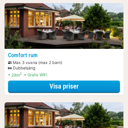
Comfort rum
Max 3 vuxna (max 2 barn)
Dubbelsäng
2
29m
Gratis WiFi
för Middagspaket
Visa priser