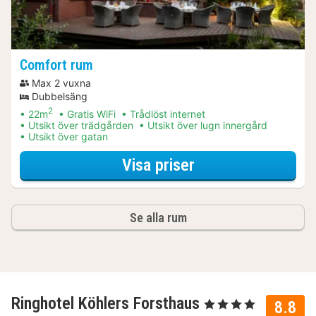
Comfort rum
Max 2 vuxna
Dubbelsäng
2
22m
Gratis WiFi
Trådlöst internet
Utsikt över trädgården
Utsikt över lugn innergård
Utsikt över gatan
för Middagspaket
Visa priser
Se alla rum
Ringhotel Köhlers Forsthaus
, 4 Stjärnor
8.8