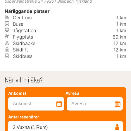
Silberwaldstraße 24
79261
Bleibach
Tyskland
Närliggande platser
Centrum
1 km
Buss
1 km
Tågstation
1 km
Flygplats
60 km
Skidbacke
12 km
Skidlift
12 km
Skidbuss
1 km
När vill ni åka?
Ankomst
Avresa
Ankomst
Avresa
Antal resenärer
2 Vuxna (1 Rum)