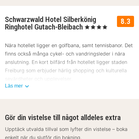
Schwarzwald Hotel Silberkönig
8.3
Ringhotel Gutach-Bleibach
, 4 Stjärnor
Nära hotellet ligger en golfbana, samt tennisbanor. Det
finns också många cykel- och vandringsleder i nära
anslutning. En kort bilfärd från hotellet ligger staden
Freiburg som erbjuder härlig shopping och kulturella
sevärdheter och upplevelser.
Läs mer
En halvtimmes bilfärd från hotellet ligger dessutom
den stora nöjesparken Europa Park.
Hotellets restaurang serverar dagligen en stor
Gör din vistelse till något alldeles extra
frukostbuffé. Hotellet erbjuder även lunch och middag
Upptäck utvalda tillval som lyfter din vistelse – boka
med lokala specialiteter och internationella alternativ.
enkelt när du slutför din bokning.