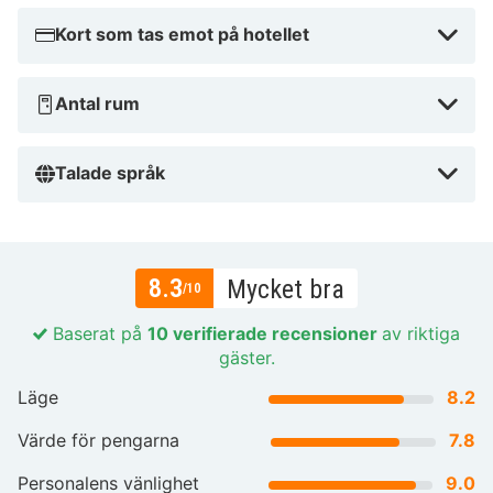
Kort som tas emot på hotellet
Antal rum
Talade språk
8.3
Mycket bra
/10
Baserat på
10 verifierade recensioner
av riktiga
gäster.
Läge
8.2
Värde för pengarna
7.8
Personalens vänlighet
9.0