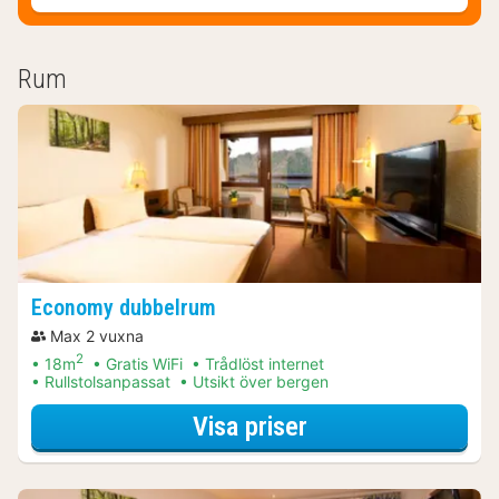
Rum
Economy dubbelrum
Max 2 vuxna
2
18m
Gratis WiFi
Trådlöst internet
Rullstolsanpassat
Utsikt över bergen
för Middagspaket
Visa priser