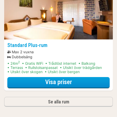
Standard Plus-rum
Max 2 vuxna
Dubbelsäng
2
24m
Gratis WiFi
Trådlöst internet
Balkong
Terrass
Rullstolsanpassat
Utsikt över trädgården
Utsikt över skogen
Utsikt över bergen
för Middagspaket
Visa priser
Se alla rum