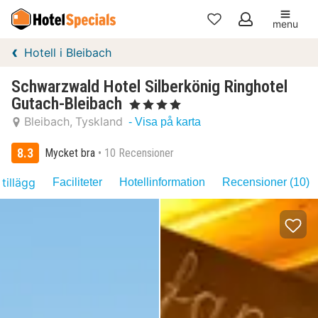
menu
Mina
Hotell i Bleibach
favoriter
Schwarzwald Hotel Silberkönig Ringhotel
Gutach-Bleibach
, 4 Stjärnor
Bleibach
Tyskland
- Visa på karta
8.3
Mycket bra
10 Recensioner
 tillägg
Faciliteter
Hotellinformation
Recensioner (10)