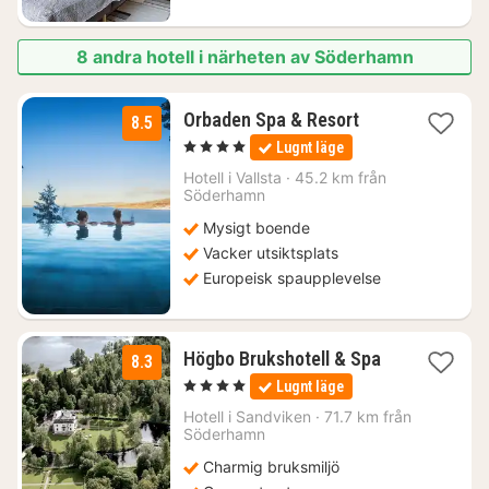
8 andra hotell i närheten av Söderhamn
1
Orbaden Spa & Resort
8.5
natt
, 4 Stjärnor
Lugnt läge
från
2491
Hotell i
Vallsta
·
45.2 km från
Söderhamn
kr.
Mysigt boende
Vacker utsiktsplats
Europeisk spaupplevelse
1
Högbo Brukshotell & Spa
8.3
natt
, 4 Stjärnor
Lugnt läge
från
1795
Hotell i
Sandviken
·
71.7 km från
Söderhamn
kr.
Charmig bruksmiljö