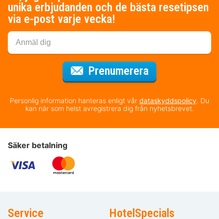
unika erbjudanden och de bästa resetipsen
via e-post varje vecka!
för nyhetsbrev
Prenumerera
Personlig information hanteras enligt vår
dataskyddspolicy
. Du
kan när som helst avregistrera dig från nyhetsbrevet.
Säker betalning
Service
HotelSpecials