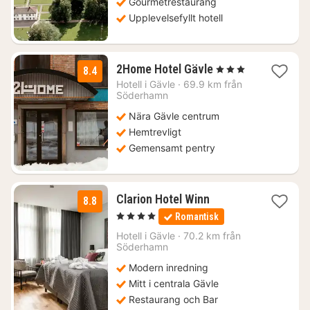
Gourmetrestaurang
Upplevelsefyllt hotell
2
2Home Hotel Gävle
, 3 Stjärnor
8.4
nätter
Hotell i
Gävle
·
69.9 km från
för
Söderhamn
846
Nära Gävle centrum
kr.
Hemtrevligt
Gemensamt pentry
1
Clarion Hotel Winn
8.8
natt
, 4 Stjärnor
Romantisk
från
1405
Hotell i
Gävle
·
70.2 km från
Söderhamn
kr.
Modern inredning
Mitt i centrala Gävle
Restaurang och Bar