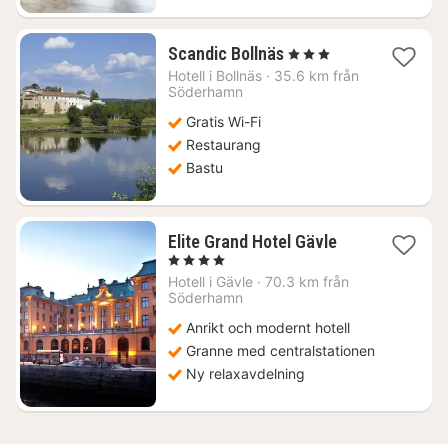
1
Scandic Bollnäs
, 3 Stjärnor
natt
Hotell i
Bollnäs
·
35.6 km från
från
Söderhamn
1012
Gratis Wi-Fi
kr.
Restaurang
Bastu
1
Elite Grand Hotel Gävle
natt
, 4 Stjärnor
från
Hotell i
Gävle
·
70.3 km från
1293
Söderhamn
kr.
Anrikt och modernt hotell
Granne med centralstationen
Ny relaxavdelning