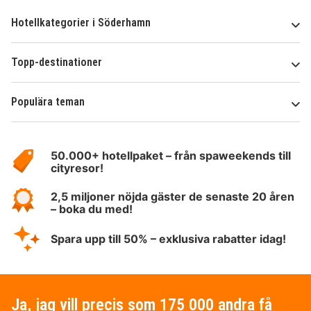
Hotellkategorier i Söderhamn
Topp-destinationer
Populära teman
Om
HotelSpecials
50.000+ hotellpaket – från spaweekends till
cityresor!
2,5 miljoner nöjda gäster de senaste 20 åren
– boka du med!
Spara upp till 50% – exklusiva rabatter idag!
Ja, jag vill precis som 175 000 andra få