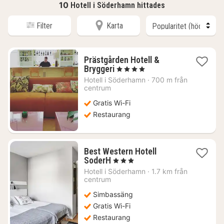
10
Hotell i Söderhamn hittades
Filter
Karta
Prästgården Hotell &
1
Bryggeri
, 4 Stjärnor
natt
Hotell i
Söderhamn
·
700 m från
från
centrum
1384
Gratis Wi-Fi
kr.
Restaurang
Best Western Hotell
1
SoderH
, 3 Stjärnor
natt
Hotell i
Söderhamn
·
1.7 km från
från
centrum
961
Simbassäng
kr.
Gratis Wi-Fi
Restaurang