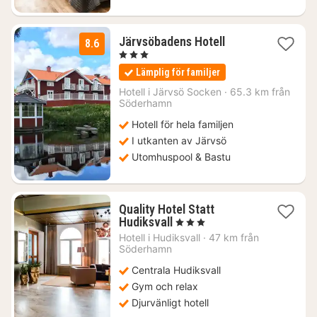
1
Järvsöbadens Hotell
8.6
natt
, 3 Stjärnor
från
Lämplig för familjer
1380
kr.
Hotell i
Järvsö Socken
·
65.3 km från
Söderhamn
Hotell för hela familjen
I utkanten av Järvsö
Utomhuspool & Bastu
Quality Hotel Statt
1
Hudiksvall
, 3 Stjärnor
natt
Hotell i
Hudiksvall
·
47 km från
från
Söderhamn
1195
Centrala Hudiksvall
kr.
Gym och relax
Djurvänligt hotell