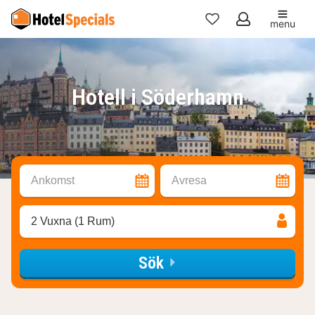
menu
Mina
favoriter
Hotell i Söderhamn
Ankomst
Avresa
2 Vuxna (1 Rum)
Sök