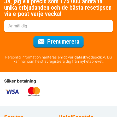
Ja, jag vill precis som 175 000 andra få
unika erbjudanden och de bästa resetipsen
via e-post varje vecka!
för nyhetsbrev
Prenumerera
Personlig information hanteras enligt vår
dataskyddspolicy
. Du
kan när som helst avregistrera dig från nyhetsbrevet.
Säker betalning