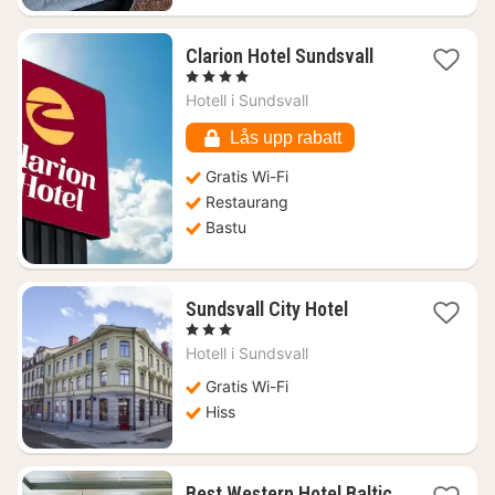
1
Clarion Hotel Sundsvall
natt
, 4 Stjärnor
från
Hotell i
Sundsvall
872
kr.
Lås upp rabatt
Gratis Wi-Fi
Restaurang
Bastu
1
Sundsvall City Hotel
natt
, 3 Stjärnor
från
Hotell i
Sundsvall
710
kr.
Gratis Wi-Fi
Hiss
Best Western Hotel Baltic