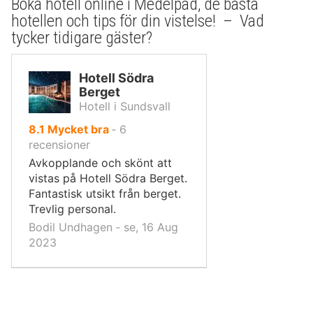
Boka hotell online i Medelpad, de bästa
hotellen och tips för din vistelse! – Vad
tycker tidigare gäster?
Hotell Södra
Berget
Hotell i Sundsvall
av
8.1
Mycket bra
‐
6
10,
recensioner
Avkopplande och skönt att
vistas på Hotell Södra Berget.
Fantastisk utsikt från berget.
Trevlig personal.
Bodil Undhagen ‐ se, 16 Aug
2023