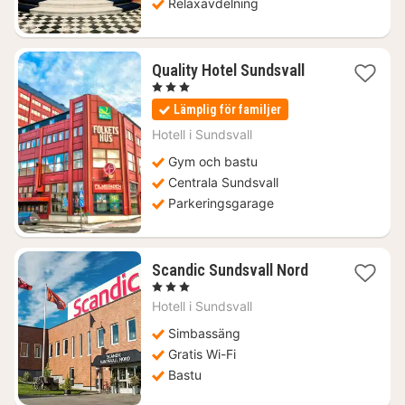
Relaxavdelning
1
Quality Hotel Sundsvall
natt
, 3 Stjärnor
från
Lämplig för familjer
1270
kr.
Hotell i
Sundsvall
Gym och bastu
Centrala Sundsvall
Parkeringsgarage
1
Scandic Sundsvall Nord
natt
, 3 Stjärnor
från
Hotell i
Sundsvall
775
kr.
Simbassäng
Gratis Wi-Fi
Bastu