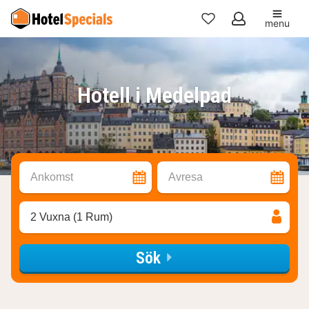
menu
Mina
favoriter
Hotell i Medelpad
Ankomst
Avresa
2 Vuxna (1 Rum)
Sök