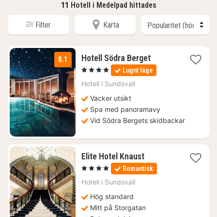
11
Hotell i Medelpad hittades
Filter
Karta
1
Hotell Södra Berget
8.1
natt
, 4 Stjärnor
Lugnt läge
från
1599
Hotell i
Sundsvall
kr.
Vacker utsikt
Spa med panoramavy
Vid Södra Bergets skidbackar
1
Elite Hotel Knaust
natt
, 4 Stjärnor
Romantisk
från
972
Hotell i
Sundsvall
kr.
Hög standard
Mitt på Storgatan