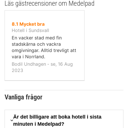
Läs gästrecensioner om Medelpad
av
8.1
Mycket bra
10,
Hotell i Sundsvall
En vacker stad med fin
stadskärna och vackra
omgivningar. Alltid trevligt att
vara i Norrland.
Bodil Undhagen ‐ se, 16 Aug
2023
Vanliga frågor
Är det billigare att boka hotell i sista
minuten i Medelpad?