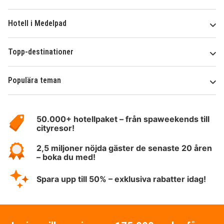
Hotell i Medelpad
Topp-destinationer
Populära teman
Om
HotelSpecials
50.000+ hotellpaket – från spaweekends till
cityresor!
2,5 miljoner nöjda gäster de senaste 20 åren
– boka du med!
Spara upp till 50% – exklusiva rabatter idag!