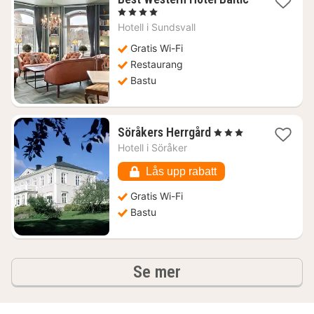
1
, 4 Stjärnor
natt
Hotell i
Sundsvall
från
976
Gratis Wi-Fi
kr.
Restaurang
Bastu
1
Söråkers Herrgård
, 3 Stjärnor
natt
Hotell i
Söråker
från
1070
Lås upp rabatt
kr.
Gratis Wi-Fi
Bastu
hotell och boenden
Se mer