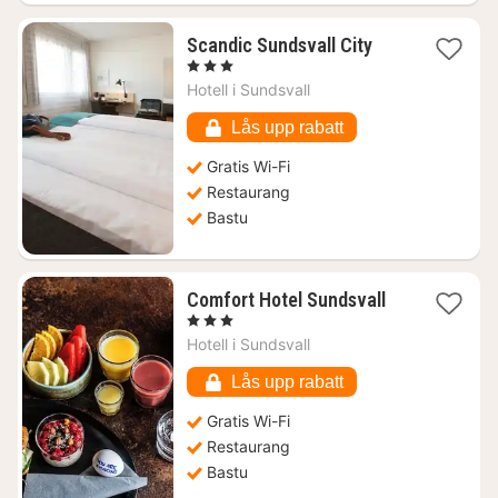
1
Scandic Sundsvall City
natt
, 3 Stjärnor
från
Hotell i
Sundsvall
588
kr.
Lås upp rabatt
Gratis Wi-Fi
Restaurang
Bastu
1
Comfort Hotel Sundsvall
natt
, 3 Stjärnor
från
Hotell i
Sundsvall
714
kr.
Lås upp rabatt
Gratis Wi-Fi
Restaurang
Bastu