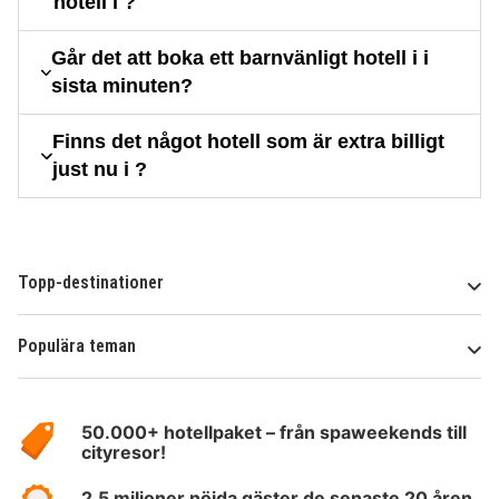
hotell i ?
Går det att boka ett barnvänligt hotell i i
sista minuten?
Finns det något hotell som är extra billigt
just nu i ?
Topp-destinationer
Populära teman
Om
HotelSpecials
50.000+ hotellpaket – från spaweekends till
cityresor!
2,5 miljoner nöjda gäster de senaste 20 åren