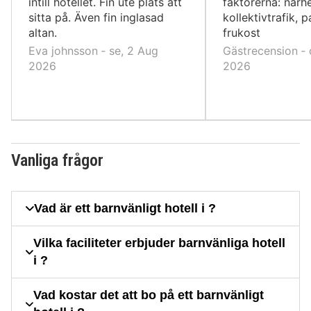
intill hotellet. Fin ute plats att
faktorerna: närhet
sitta på. Även fin inglasad
kollektivtrafik, p
altan.
frukost
Eva johnsson ‐ se, 2 Aug
Gästrecension ‐ 
2026
2026
Vanliga frågor
Vad är ett barnvänligt hotell i ?
Vilka faciliteter erbjuder barnvänliga hotell
i ?
Vad kostar det att bo på ett barnvänligt