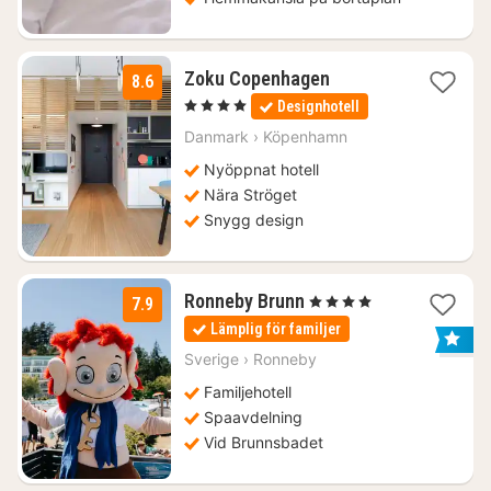
1
Zoku Copenhagen
8.6
natt
, 4 Stjärnor
Designhotell
från
1635
Danmark
›
Köpenhamn
kr.
Nyöppnat hotell
Nära Ströget
Snygg design
1
Ronneby Brunn
, 4 Stjärnor
7.9
natt
Lämplig för familjer
från
1490
Sverige
›
Ronneby
kr.
Familjehotell
Spaavdelning
Vid Brunnsbadet