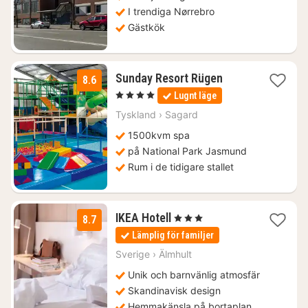
I trendiga Nørrebro
Gästkök
1
Sunday Resort Rügen
8.6
natt
, 4 Stjärnor
Lugnt läge
från
1184
Tyskland
›
Sagard
kr.
1500kvm spa
på National Park Jasmund
Rum i de tidigare stallet
3
IKEA Hotell
, 3 Stjärnor
8.7
nätter
Lämplig för familjer
för
957
Sverige
›
Älmhult
kr.
Unik och barnvänlig atmosfär
Skandinavisk design
Hemmakänsla på bortaplan