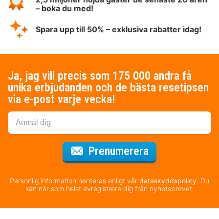
– boka du med!
Spara upp till 50% – exklusiva rabatter idag!
Ja, jag vill precis som 175 000 andra få
unika erbjudanden och de bästa resetipsen
via e-post varje vecka!
för nyhetsbrev
Prenumerera
Personlig information hanteras enligt vår
dataskyddspolicy
. Du
kan när som helst avregistrera dig från nyhetsbrevet.