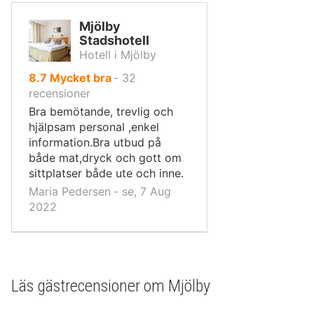
Mjölby
Stadshotell
Hotell i Mjölby
av
8.7
Mycket bra
‐
32
10,
recensioner
Bra bemötande, trevlig och
hjälpsam personal ,enkel
information.Bra utbud på
både mat,dryck och gott om
sittplatser både ute och inne.
Maria Pedersen ‐ se, 7 Aug
2022
Läs gästrecensioner om Mjölby