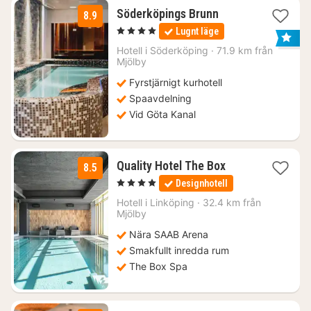
3
Söderköpings Brunn
8.9
nätter
, 4 Stjärnor
Lugnt läge
för
1040
Hotell i
Söderköping
·
71.9 km från
Mjölby
kr.
Fyrstjärnigt kurhotell
Spaavdelning
Vid Göta Kanal
1
Quality Hotel The Box
8.5
natt
, 4 Stjärnor
Designhotell
från
1290
Hotell i
Linköping
·
32.4 km från
Mjölby
kr.
Nära SAAB Arena
Smakfullt inredda rum
The Box Spa