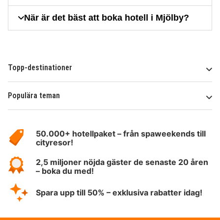
När är det bäst att boka hotell i Mjölby?
Topp-destinationer
Populära teman
Om
HotelSpecials
50.000+ hotellpaket – från spaweekends till
cityresor!
2,5 miljoner nöjda gäster de senaste 20 åren
– boka du med!
Spara upp till 50% – exklusiva rabatter idag!