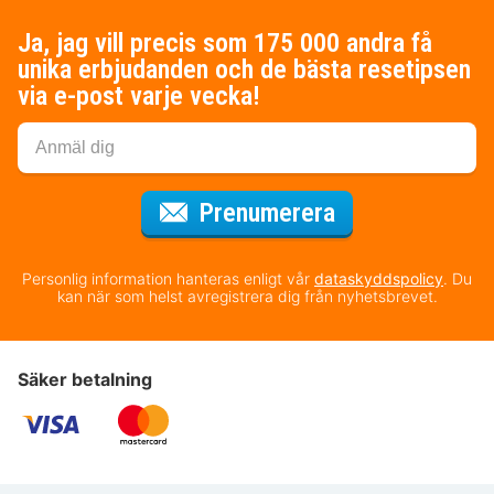
Ja, jag vill precis som 175 000 andra få
unika erbjudanden och de bästa resetipsen
via e-post varje vecka!
för nyhetsbrev
Prenumerera
Personlig information hanteras enligt vår
dataskyddspolicy
. Du
kan när som helst avregistrera dig från nyhetsbrevet.
Säker betalning