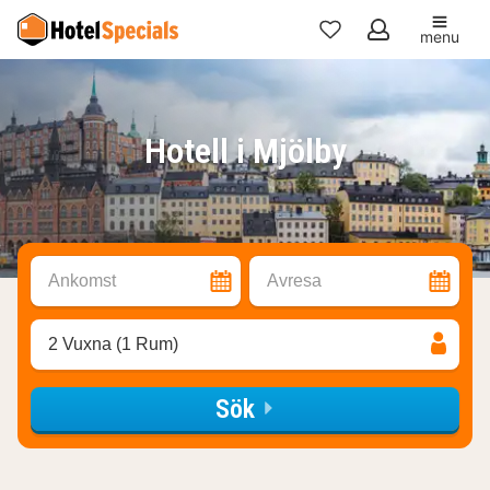
menu
Mina
favoriter
Hotell i Mjölby
Ankomst
Avresa
2 Vuxna (1 Rum)
Sök