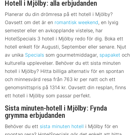
Hotell i Mjölby: alla erbjudanden
Planerar du din drömresa på ett hotell i Mjölby?
Oavsett om det är en
romantisk weekend
, en lyxig
semester eller en avkopplande vistelse, har
HotelSpecials 3 hotell i Mjölby redo för dig. Boka ett
hotell enkelt för Augusti, September eller senare. Njut
av unika
Specials
som gourmetmiddagar,
spapaket
och
kulturella upplevelser. Behöver du ett sista minuten
hotell i Mjölby? Hitta billiga alternativ för en spontan
och minnesvärd resa från 763 kr per natt och ett
genomsnittspris på 1314 kr. Oavsett din resplan, finns
ett hotell i Mjölby som passar perfekt.
Sista minuten-hotell i Mjölby: Fynda
grymma erbjudanden
Behöver du ett
sista minuten hotell
i Mjölby för en
spontan resa? HotelSpecials gör det enkelt att hitta