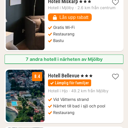
1
Hotell Miskarp
, 3 Stjärnor
natt
Hotell i
Mjölby
·
2.6 km från centrum
från
1374
Lås upp rabatt
kr.
Gratis Wi-Fi
Restaurang
Bastu
7 andra hotell i närheten av Mjölby
3
Hotell Bellevue
, 3 Stjärnor
8.4
nätter
Lämplig för familjer
för
673
Hotell i
Hjo
·
49.2 km från Mjölby
kr.
Vid Vätterns strand
Närhet till bad i sjö och pool
Restaurang