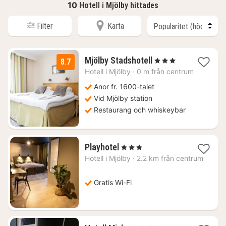
10
Hotell i Mjölby hittades
Filter
Karta
3
Mjölby Stadshotell
, 3 Stjärnor
8.7
nätter
Hotell i
Mjölby
·
0 m från centrum
för
1187
Anor fr. 1600-talet
kr.
Vid Mjölby station
Restaurang och whiskeybar
1
Playhotel
, 3 Stjärnor
natt
Hotell i
Mjölby
·
2.2 km från centrum
från
763
kr.
Gratis Wi-Fi