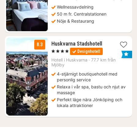
kr.
Wellnessavdelning
50 m fr. Centralstationen
Nöje & Restaurang
3
Huskvarna Stadshotell
8.3
nätter
, 4 Stjärnor
Designhotell
för
1073
Hotell i
Huskvarna
·
77.7 km från
Mjölby
kr.
4-stjärnigt boutiquehotell med
personlig service
Relaxa i vår spa, bastu och njut av
massage
Perfekt läge nära Jönköping och
lokala attraktioner