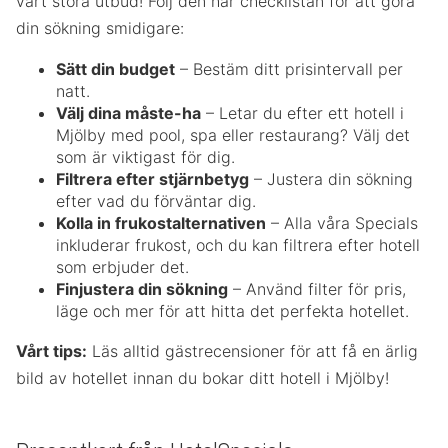
vårt stora utbud! Följ den här checklistan för att göra
din sökning smidigare:
Sätt din budget
– Bestäm ditt prisintervall per
natt.
Välj dina måste-ha
– Letar du efter ett hotell i
Mjölby med pool, spa eller restaurang? Välj det
som är viktigast för dig.
Filtrera efter stjärnbetyg
– Justera din sökning
efter vad du förväntar dig.
Kolla in frukostalternativen
– Alla våra Specials
inkluderar frukost, och du kan filtrera efter hotell
som erbjuder det.
Finjustera din sökning
– Använd filter för pris,
läge och mer för att hitta det perfekta hotellet.
Vårt tips:
Läs alltid gästrecensioner för att få en ärlig
bild av hotellet innan du bokar ditt hotell i Mjölby!