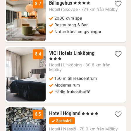
2
Billingehus
, 4 Stjärnor
8.7
nätter
Hotell i
Skövde
·
77.1 km från Mjölby
för
1575
2000 kvm spa
kr.
Restaurang & Bar
Natursköna omgivningar
1
VICI Hotels Linköping
8.4
natt
, 3 Stjärnor
från
Hotell i
Linköping
·
30.6 km från
829
Mjölby
kr.
150 m till resecentrum
Moderna rum
Härlig frukostbuffé
1
Hotell Högland
, 4 Stjärnor
8.5
natt
Spahotell
från
1290
Hotell i
Nässjö
·
78.9 km från Mjölby