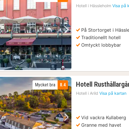
nätter
Hotell i
Hässleholm
Visa på 
för
1197
kr.
På Stortorget i Hässl
Föregående bild
Nästa bild
Traditionellt hotell
Omtyckt lobbybar
Hotell Rusthållarg
Mycket bra
8.4
Hotell i
Arild
Visa på kartan
Vid vackra Kullaberg
Föregående bild
Nästa bild
Granne med havet