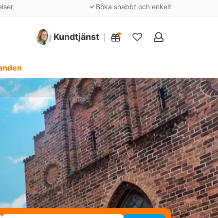
elser
Boka snabbt och enkelt
Kundtjänst
Mina
favoriter
danden