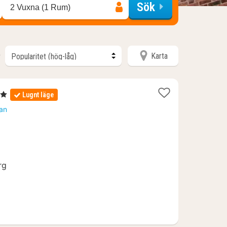
Sök
2 Vuxna (1 Rum)
Karta
r
ärnor
Lugnt läge
t
tan
n
64
rg