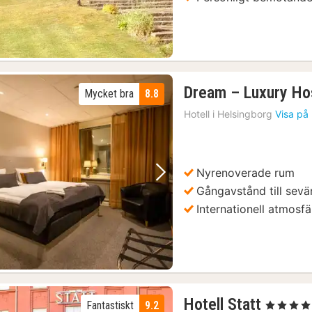
Dream – Luxury Ho
Mycket bra
8.8
Hotell i
Helsingborg
Visa på
Nyrenoverade rum
Föregående bild
Nästa bild
Gångavstånd till sevä
Internationell atmosfä
2
Hotell Statt
Fantastiskt
9.2
, 4 Stjärnor