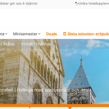
äster ger oss 4 stjärnor
Unika hotellupplev
ema
Minisemester
Deals
⏰ Sista minuten-erbju
 i Skåne
Hotell i Hyllinge
otellen i Hyllinge med specialpriser och deals