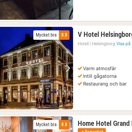
V Hotel Helsingbor
Mycket bra
8.8
Hotell i
Helsingborg
Visa på
Varm atmosfär
Föregående bild
Nästa bild
Intill gågatorna
Restaurang och bar
Home Hotel Grand 
Mycket bra
8.8
Romantisk