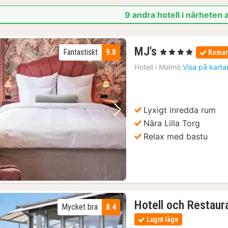
9 andra hotell i närheten 
1
MJ's
Fantastiskt
9.0
, 4 Stjärnor
Roman
natt
Hotell i
Malmö
Visa på karta
från
1374
kr.
Lyxigt inredda rum
Föregående bild
Nästa bild
Nära Lilla Torg
Relax med bastu
Hotell och Restaur
Mycket bra
8.4
Lugnt läge