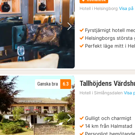
Hotell i
Helsingborg
Visa på
Fyrstjärnigt hotell me
Föregående bild
Nästa bild
Helsingborgs största 
Perfekt läge mitt i H
Tallhöjdens Värdsh
Ganska bra
6.3
Hotell i
Simlångsdalen
Visa 
Gulligt och charmigt
Föregående bild
Nästa bild
14 km från Halmstad
Personligt bemötand