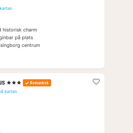
från
 kartan
1170
kr.
d historisk charm
ginbar på plats
elsingborg centrum
3
us
, 3 Stjärnor
Romantisk
nätter
på kartan
för
837
kr.
e