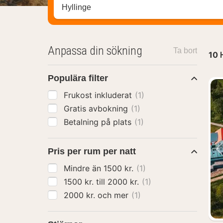
Sök efter hotell, område eller stad
Anpassa din sökning
Ta bort
10
H
Populära filter
Frukost inkluderat
(1)
Gratis avbokning
(1)
Betalning på plats
(1)
Pris per rum per natt
Mindre än 1500 kr.
(1)
1500 kr. till 2000 kr.
(1)
2000 kr. och mer
(1)