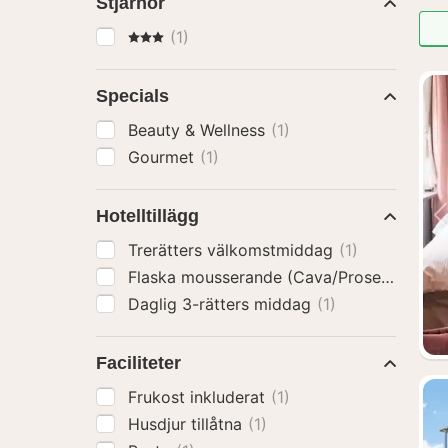
Stjärnor
3 Stjärnor
(1)
Specials
Beauty & Wellness
(1)
Gourmet
(1)
Hotelltillägg
Trerätters välkomstmiddag
(1)
Flaska mousserande (Cava/Prosecco)
(1)
Daglig 3-rätters middag
(1)
Faciliteter
Frukost inkluderat
(1)
Husdjur tillåtna
(1)