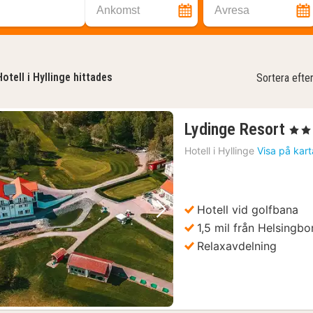
Ankomst
Avresa
otell i Hyllinge hittades
Sortera efte
1
Lydinge Resort
, 3 Stj
nat
Hotell i
Hyllinge
Visa på kar
frå
12
kr.
Hotell vid golfbana
Föregående bild
Nästa bild
1,5 mil från Helsingbo
Relaxavdelning