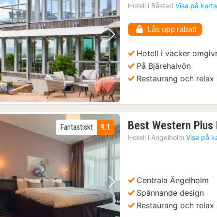
Hotell i
Båstad
Visa på kart
Lås upp rabatt
Föregående bild
Nästa bild
Hotell i vacker omgiv
På Bjärehalvön
Restaurang och relax
Best Western Plus
Fantastiskt
9.1
Hotell i
Ängelholm
Visa på k
Centrala Ängelholm
Föregående bild
Nästa bild
Spännande design
Restaurang och relax