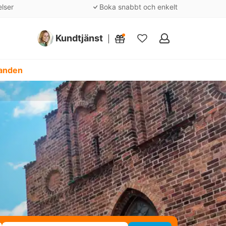
elser
Boka snabbt och enkelt
Kundtjänst
Mina
favoriter
danden