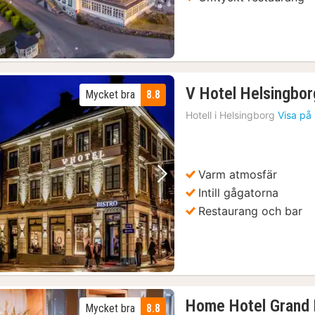
V Hotel Helsingbor
Mycket bra
8.8
Hotell i
Helsingborg
Visa på
Varm atmosfär
Föregående bild
Nästa bild
Intill gågatorna
Restaurang och bar
Home Hotel Grand 
Mycket bra
8.8