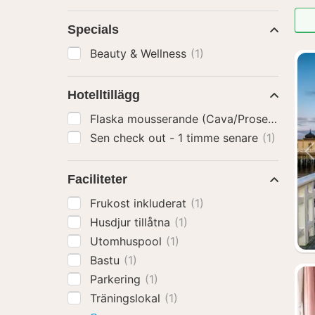
Specials
Beauty & Wellness
(1)
Hotelltillägg
Flaska mousserande (Cava/Prosecco)
(1)
Sen check out - 1 timme senare
(1)
Faciliteter
Frukost inkluderat
(1)
Husdjur tillåtna
(1)
Utomhuspool
(1)
Bastu
(1)
Parkering
(1)
Träningslokal
(1)