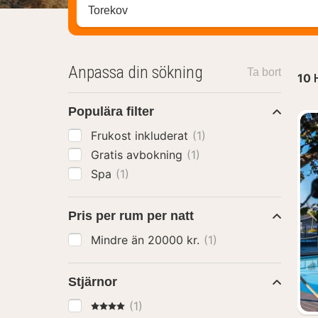
Sök efter hotell, område eller stad
Anpassa din sökning
Ta bort
10
Populära filter
Frukost inkluderat
(1)
Gratis avbokning
(1)
Spa
(1)
Pris per rum per natt
Mindre än 20000 kr.
(1)
Stjärnor
4 Stjärnor
(1)