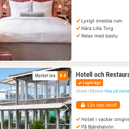
från
1374
kr.
Lyxigt inredda rum
Föregående bild
Nästa bild
Nära Lilla Torg
Relax med bastu
Hotell och Restaur
Mycket bra
8.4
Lugnt läge
Hotell i
Båstad
Visa på kart
Lås upp rabatt
Föregående bild
Nästa bild
Hotell i vacker omgiv
På Bjärehalvön