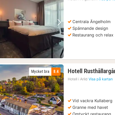
Centrala Ängelholm
Föregående bild
Nästa bild
Spännande design
Restaurang och relax
Hotell Rusthållarg
Mycket bra
8.4
Hotell i
Arild
Visa på kartan
Vid vackra Kullaberg
Föregående bild
Nästa bild
Granne med havet
Omtyckt restaurang