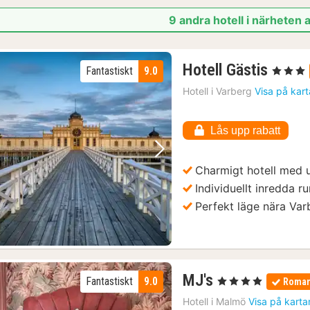
9 andra hotell i närheten
1
Hotell Gästis
Fantastiskt
9.0
, 3 Stjärno
natt
Hotell i
Varberg
Visa på kar
från
1395
Lås upp rabatt
kr.
Föregående bild
Nästa bild
Charmigt hotell med u
Individuellt inredda 
Perfekt läge nära Var
1
MJ's
Fantastiskt
9.0
, 4 Stjärnor
Roman
natt
Hotell i
Malmö
Visa på karta