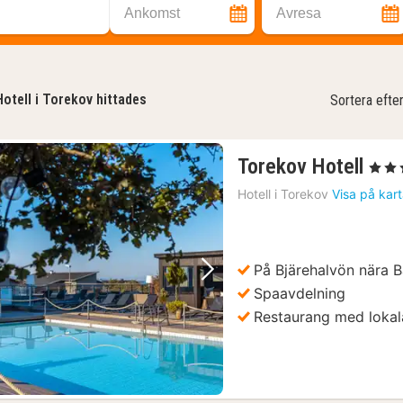
Ankomst
Avresa
Hotell i Torekov hittades
Sortera efte
1
Torekov Hotell
, 4 Stj
natt
Hotell i
Torekov
Visa på kar
från
240
kr.
På Bjärehalvön nära 
Föregående bild
Nästa bild
Spaavdelning
Restaurang med lokal