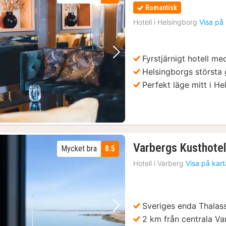
Romantisk
Hotell i
Helsingborg
Visa på
Fyrstjärnigt hotell me
Föregående bild
Nästa bild
Helsingborgs största 
Perfekt läge mitt i H
Varbergs Kusthotel
Mycket bra
8.5
Hotell i
Varberg
Visa på kar
Sveriges enda Thalas
Föregående bild
Nästa bild
2 km från centrala Va