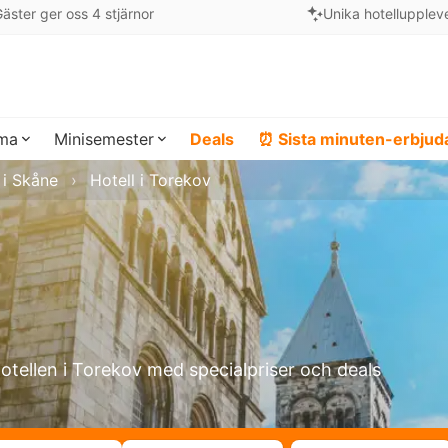
äster ger oss 4 stjärnor
Unika hotellupplev
ema
Minisemester
Deals
⏰ Sista minuten-erbju
 i Skåne
Hotell i Torekov
hotellen i Torekov med specialpriser och deals