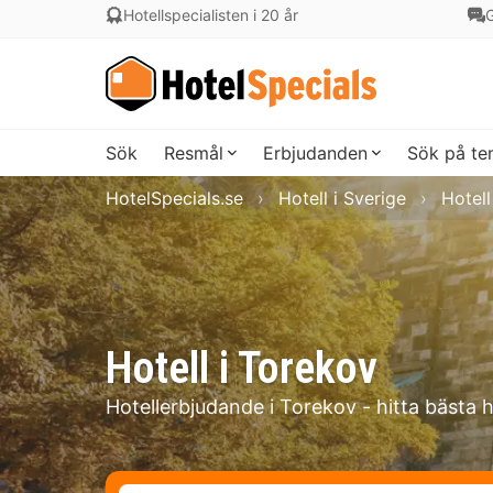
Hotellspecialisten i 20 år
G
Sök
Resmål
Erbjudanden
Sök på t
HotelSpecials.se
Hotell i Sverige
Hotell
Hotell i Torekov
Hotellerbjudande i Torekov - hitta bästa 