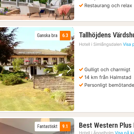
Restaurang och relax
Tallhöjdens Värdsh
Ganska bra
6.3
Hotell i
Simlångsdalen
Visa 
Gulligt och charmigt
Föregående bild
Nästa bild
14 km från Halmstad
Personligt bemötand
Best Western Plus
Fantastiskt
9.1
Hotell i
Ängelholm
Visa på k