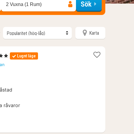
Sök
2 Vuxna (1 Rum)
Karta
r
ärnor
Lugnt läge
tan
0
Båstad
a råvaror