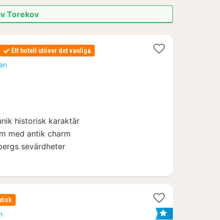
 av Torekov
r
Ett hotell utöver det vanliga
tan
nik historisk karaktär
rum med antik charm
bergs sevärdheter
tisk
n