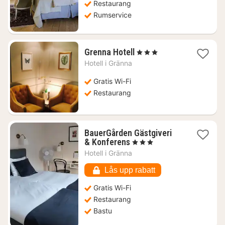
Restaurang
Rumservice
1
Grenna Hotell
, 3 Stjärnor
natt
Hotell i
Gränna
från
1603
Gratis Wi-Fi
kr.
Restaurang
BauerGården Gästgiveri
1
& Konferens
, 3 Stjärnor
natt
Hotell i
Gränna
från
1074
Lås upp rabatt
kr.
Gratis Wi-Fi
Restaurang
Bastu