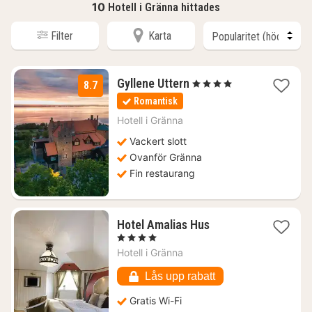
10
Hotell i Gränna hittades
Filter
Karta
1
Gyllene Uttern
, 4 Stjärnor
8.7
natt
Romantisk
från
1271
Hotell i
Gränna
kr.
Vackert slott
Ovanför Gränna
Fin restaurang
1
Hotel Amalias Hus
natt
, 4 Stjärnor
från
Hotell i
Gränna
1760
kr.
Lås upp rabatt
Gratis Wi-Fi