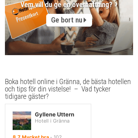
Vem vill du ge en övernattning?
Ge bort nu
Boka hotell online i Gränna, de bästa hotellen
och tips för din vistelse! – Vad tycker
tidigare gäster?
Gyllene Uttern
Hotell i Gränna
av
8.7
Mycket bra
‐
102