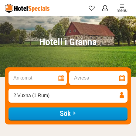
menu
Mina
favoriter
Hotell i Gränna
Ankomst
Avresa
2 Vuxna (1 Rum)
Sök