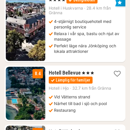
Designhotell
för
1073
Hotell i
Huskvarna
·
28.4 km från
Gränna
kr.
4-stjärnigt boutiquehotell med
personlig service
Relaxa i vår spa, bastu och njut av
massage
Perfekt läge nära Jönköping och
lokala attraktioner
3
Hotell Bellevue
, 3 Stjärnor
8.4
nätter
Lämplig för familjer
för
673
Hotell i
Hjo
·
32.7 km från Gränna
kr.
Vid Vätterns strand
Närhet till bad i sjö och pool
Restaurang