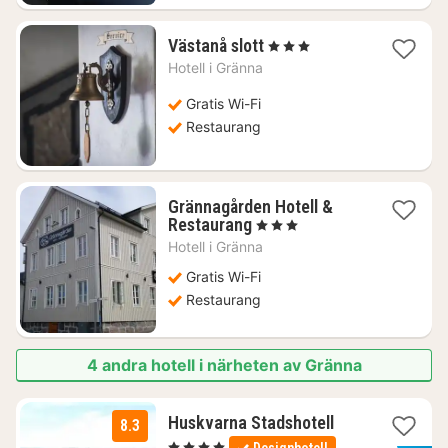
1
Västanå slott
, 3 Stjärnor
natt
Hotell i
Gränna
från
3942
Gratis Wi-Fi
kr.
Restaurang
Grännagården Hotell &
1
Restaurang
, 3 Stjärnor
natt
Hotell i
Gränna
från
1246
Gratis Wi-Fi
kr.
Restaurang
4 andra hotell i närheten av Gränna
3
Huskvarna Stadshotell
8.3
nätter
, 4 Stjärnor