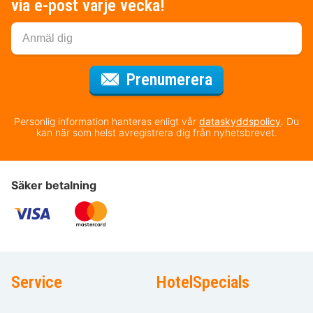
via e-post varje vecka!
för nyhetsbrev
Prenumerera
Personlig information hanteras enligt vår
dataskyddspolicy
. Du
kan när som helst avregistrera dig från nyhetsbrevet.
Säker betalning
Service
HotelSpecials