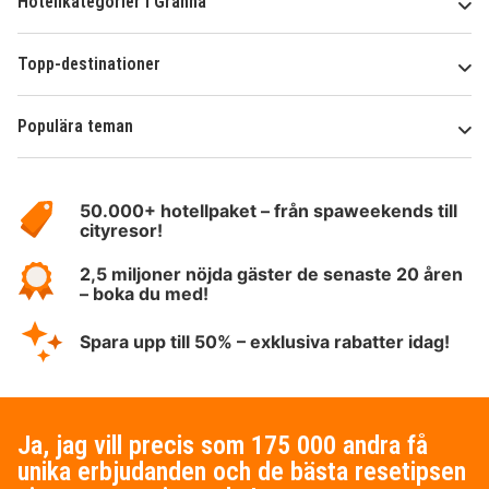
Hotellkategorier i Gränna
Topp-destinationer
Populära teman
Om
HotelSpecials
50.000+ hotellpaket – från spaweekends till
cityresor!
2,5 miljoner nöjda gäster de senaste 20 åren
– boka du med!
Spara upp till 50% – exklusiva rabatter idag!
Ja, jag vill precis som 175 000 andra få
unika erbjudanden och de bästa resetipsen