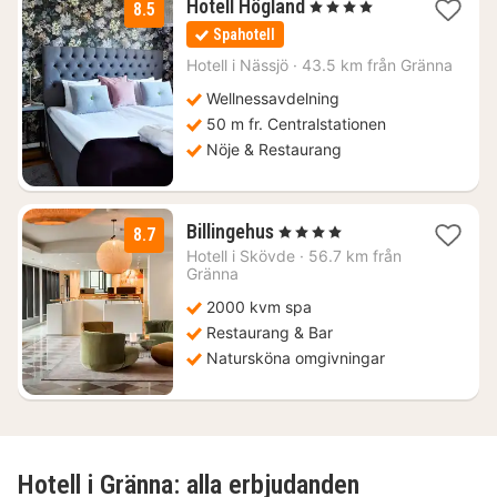
1
Hotell Högland
, 4 Stjärnor
8.5
natt
Spahotell
från
1290
Hotell i
Nässjö
·
43.5 km från Gränna
kr.
Wellnessavdelning
50 m fr. Centralstationen
Nöje & Restaurang
2
Billingehus
, 4 Stjärnor
8.7
nätter
Hotell i
Skövde
·
56.7 km från
för
Gränna
1575
2000 kvm spa
kr.
Restaurang & Bar
Natursköna omgivningar
Hotell i Gränna: alla erbjudanden