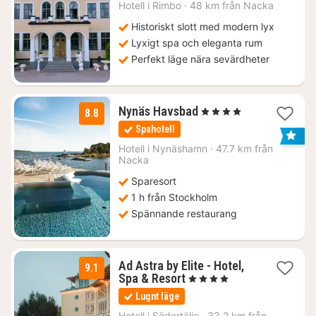
899
Hotell i
Rimbo
·
48 km från Nacka
kr.
Historiskt slott med modern lyx
Lyxigt spa och eleganta rum
Perfekt läge nära sevärdheter
1
Nynäs Havsbad
, 4 Stjärnor
8.8
natt
Spahotell
från
1995
Hotell i
Nynäshamn
·
47.7 km från
Nacka
kr.
Sparesort
1 h från Stockholm
Spännande restaurang
Ad Astra by Elite - Hotel,
9.1
1
Spa & Resort
, 4 Stjärnor
natt
Lugnt läge
från
1129
Hotell i
Södertälje
·
33.2 km från