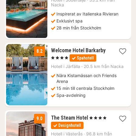
Nacka
kr.
Inspirerat av Italienska Rivieran
Exklusivt spa
28 min från Stockholm
3
Welcome Hotel Barkarby
8.2
nätter
, 4 Stjärnor
Spahotell
för
920
Hotell i
Järfälla
·
20.5 km från Nacka
kr.
Nära Kistamässan och Friends
Arena
15 min till centrala Stockholm
Spa-avdelning
1
The Steam Hotel
, 4 Stjärnor
9.0
natt
Designhotell
från
1883
Hotell i
Västerås
·
96.8 km från