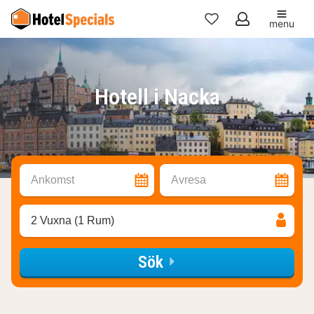
menu
Mina
favoriter
Hotell i Nacka
Ankomst
Avresa
2 Vuxna (1 Rum)
Sök