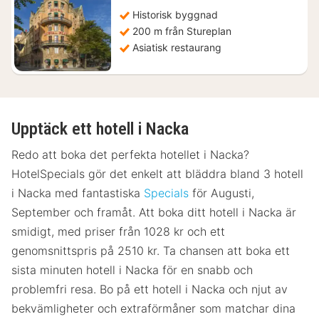
för
1030
Historisk byggnad
kr.
200 m från Stureplan
Asiatisk restaurang
Upptäck ett hotell i Nacka
Redo att boka det perfekta hotellet i Nacka?
HotelSpecials gör det enkelt att bläddra bland 3 hotell
i Nacka med fantastiska
Specials
för Augusti,
September och framåt. Att boka ditt hotell i Nacka är
smidigt, med priser från 1028 kr och ett
genomsnittspris på 2510 kr. Ta chansen att boka ett
sista minuten hotell i Nacka för en snabb och
problemfri resa. Bo på ett hotell i Nacka och njut av
bekvämligheter och extraförmåner som matchar dina