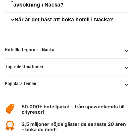
avbokning i Nacka?
När är det bäst att boka hotell i Nacka?
Hotellkategorier i Nacka
Topp-destinationer
Populära teman
Om
HotelSpecials
50.000+ hotellpaket – från spaweekends till
cityresor!
2,5 miljoner nöjda gäster de senaste 20 åren
– boka du med!