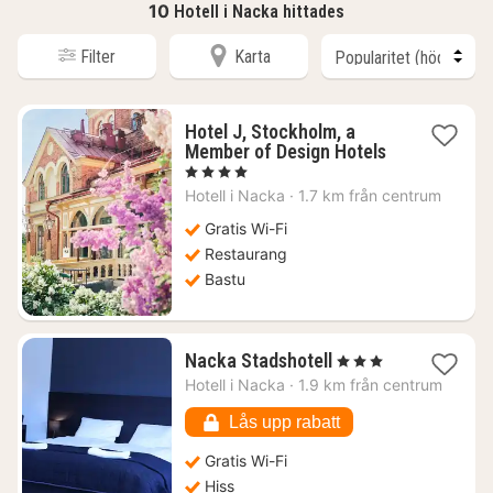
10
Hotell i Nacka hittades
Filter
Karta
Hotel J, Stockholm, a
1
Member of Design Hotels
natt
, 4 Stjärnor
från
Hotell i
Nacka
·
1.7 km från centrum
1561
kr.
Gratis Wi-Fi
Restaurang
Bastu
1
Nacka Stadshotell
, 3 Stjärnor
natt
Hotell i
Nacka
·
1.9 km från centrum
från
1028
Lås upp rabatt
kr.
Gratis Wi-Fi
Hiss