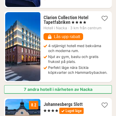
Clarion Collection Hotel
1
Tapetfabriken
, 4 Stjärnor
natt
Hotell i
Nacka
·
3 km från centrum
från
1040
Lås upp rabatt
kr.
4-stjärnigt hotell med bekväma
och moderna rum.
Njut av gym, bastu och gratis
frukost på plats.
Perfekt läge nära Sickla
köpkvarter och Hammarbybacken.
7 andra hotell i närheten av Nacka
1
Johannesbergs Slott
8.2
natt
, 4 Stjärnor
Lugnt läge
från