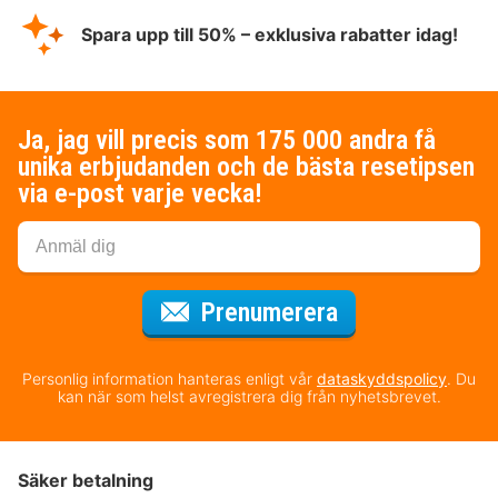
Spara upp till 50% – exklusiva rabatter idag!
Ja, jag vill precis som 175 000 andra få
unika erbjudanden och de bästa resetipsen
via e-post varje vecka!
för nyhetsbrev
Prenumerera
Personlig information hanteras enligt vår
dataskyddspolicy
. Du
kan när som helst avregistrera dig från nyhetsbrevet.
Säker betalning