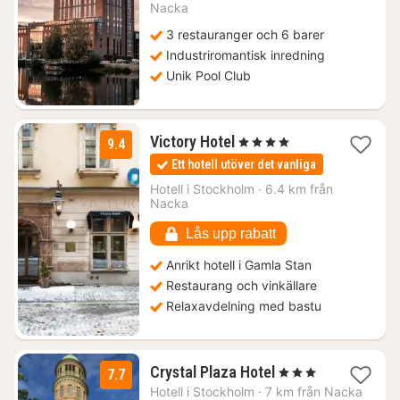
Nacka
kr.
3 restauranger och 6 barer
Industriromantisk inredning
Unik Pool Club
1
Victory Hotel
, 4 Stjärnor
9.4
natt
Ett hotell utöver det vanliga
från
2241
Hotell i
Stockholm
·
6.4 km från
Nacka
kr.
Lås upp rabatt
Anrikt hotell i Gamla Stan
Restaurang och vinkällare
Relaxavdelning med bastu
2
Crystal Plaza Hotel
, 3 Stjärnor
7.7
nätter
Hotell i
Stockholm
·
7 km från Nacka