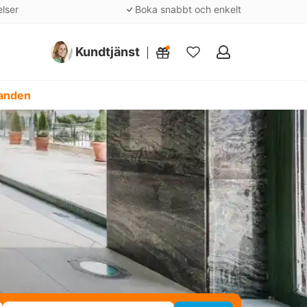
elser
Boka snabbt och enkelt
Kundtjänst
Mina
favoriter
danden