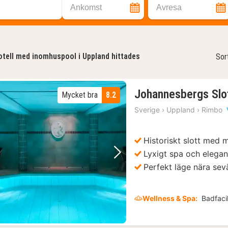
Ankomst
Avresa
tell med inomhuspool i Uppland hittades
Sor
Johannesbergs Slo
Mycket bra
8.2
Sverige
›
Uppland
›
Rimbo
Historiskt slott med 
Lyxigt spa och elega
Föregående bild
Nästa bild
Perfekt läge nära sev
Wellness & Spa:
Badfacil