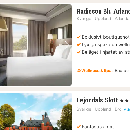
Radisson Blu Arlan
Sverige
›
Uppland
›
Arlanda
Exklusivt boutiquehot
Lyxiga spa- och wellne
Föregående bild
Nästa bild
Beläget i hjärtat av 
Wellness & Spa:
Badfacil
1
Lejondals Slott
, 4 Stj
nat
Sverige
›
Uppland
›
Bro
Vis
frå
15
kr.
Fantastisk mat