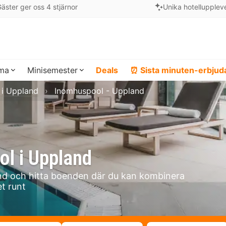
äster ger oss 4 stjärnor
Unika hotellupplev
ema
Minisemester
Deals
⏰ Sista minuten-erbju
 i Uppland
Inomhuspool - Uppland
l i Uppland
nd och hitta boenden där du kan kombinera
t runt