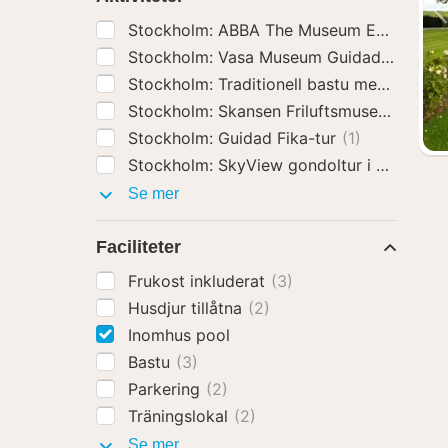
Stockholm: ABBA The Museum Entrébiljet
Stockholm: Vasa Museum Guidad tur Inc I
Stockholm: Traditionell bastu med Polar P
Stockholm: Skansen Friluftsmuseum Entréb
Stockholm: Guidad Fika-tur
(1)
Stockholm: SkyView gondoltur i glas
(1)
Aktiviteter
Se mer
Faciliteter
Frukost inkluderat
(3)
Husdjur tillåtna
(2)
Inomhus pool
Bastu
(3)
Parkering
(2)
Träningslokal
(2)
Faciliteter
Se mer