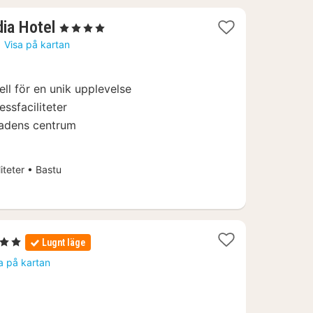
1
dia Hotel
, 4 Stjärnor
natt
Visa på kartan
från
692
ell för en unik upplevelse
kr.
ssfaciliteter
stadens centrum
iteter • Bastu
ärnor
Lugnt läge
t
a på kartan
n
26