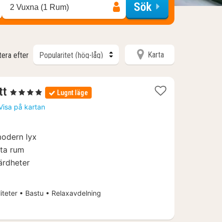
Sök
2 Vuxna (1 Rum)
Karta
tera efter
1
tt
, 4 Stjärnor
Lugnt läge
natt
Visa på kartan
från
899
kr.
modern lyx
nta rum
ärdheter
iteter • Bastu • Relaxavdelning