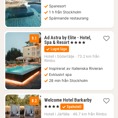
Sparesort
1 h från Stockholm
Spännande restaurang
Ad Astra by Elite - Hotel,
9.1
1
Spa & Resort
, 4 Stjärnor
natt
Lugnt läge
från
1129
Hotell i
Södertälje
·
73.2 km från
Rimbo
kr.
Inspirerat av Italienska Rivieran
Exklusivt spa
28 min från Stockholm
3
Welcome Hotel Barkarby
8.2
nätter
, 4 Stjärnor
Spahotell
för
920
Hotell i
Järfälla
·
46.7 km från Rimbo