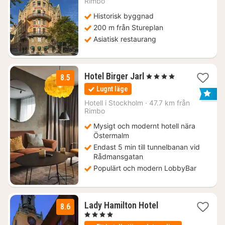
Rimbo
1030
Historisk byggnad
kr.
200 m från Stureplan
Asiatisk restaurang
1
Hotel Birger Jarl
, 4 Stjärnor
8.5
natt
Lugnt läge
från
860
Hotell i
Stockholm
·
47.7 km från
Rimbo
kr.
Mysigt och modernt hotell nära
Östermalm
Endast 5 min till tunnelbanan vid
Rådmansgatan
Populärt och modern LobbyBar
1
Lady Hamilton Hotel
8.6
natt
, 4 Stjärnor
från