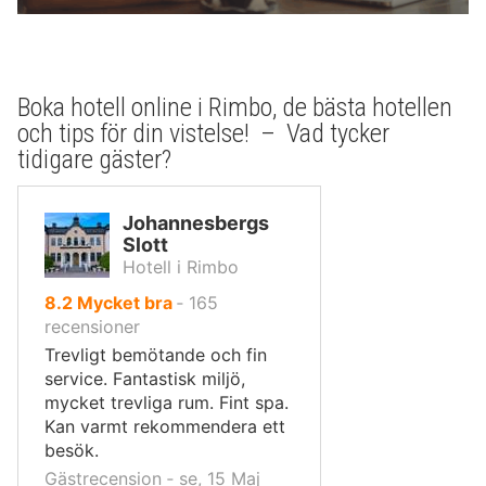
Boka hotell online i Rimbo, de bästa hotellen
och tips för din vistelse! – Vad tycker
tidigare gäster?
Johannesbergs
Slott
Hotell i Rimbo
av
8.2
Mycket bra
‐
165
10,
recensioner
Trevligt bemötande och fin
service. Fantastisk miljö,
mycket trevliga rum. Fint spa.
Kan varmt rekommendera ett
besök.
Gästrecension ‐ se, 15 Maj