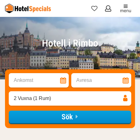
menu
Mina
favoriter
Hotell i Rimbo
Ankomst
Avresa
2 Vuxna (1 Rum)
Sök