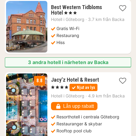
Best Western Tidbloms
1
Hotel
, 3 Stjärnor
natt
Hotell i
Göteborg
·
3.7 km från Backa
från
861
Gratis Wi-Fi
kr.
Restaurang
Hiss
3 andra hotell i närheten av Backa
1
Jacy’z Hotel & Resort
8.8
natt
, 4 Stjärnor
Njut av lyx
från
1640
Hotell i
Göteborg
·
4.9 km från Backa
kr.
Lås upp rabatt
Resorthotell i centrala Göteborg
Restauranger & skybar
Rooftop pool club