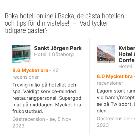
Boka hotell online i Backa, de bästa hotellen
och tips för din vistelse! – Vad tycker
tidigare gäster?
Sankt Jörgen Park
Kviber
Hotel 
Hotell i Göteborg
Confe
Hotell 
av
8.6
Mycket bra
‐
42
av
8.0
Mycket bra
10,
recensioner
10,
recensioner
Trevlig miljö på hotellet och
Lagom stort rum 
spa. Väldigt service-minded
vid baren/recept
restaurangpersonal. Supergod
se på Tv/ sport. 
mat på middagen. Mycket bra
ölen!
frukostutbud.
Gästrecension ‐ 
Gästrecension ‐ se, 5 Nov
2023
2023