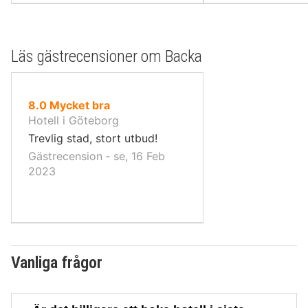
Läs gästrecensioner om Backa
av
8.0
Mycket bra
10,
Hotell i Göteborg
Trevlig stad, stort utbud!
Gästrecension ‐ se, 16 Feb
2023
Vanliga frågor