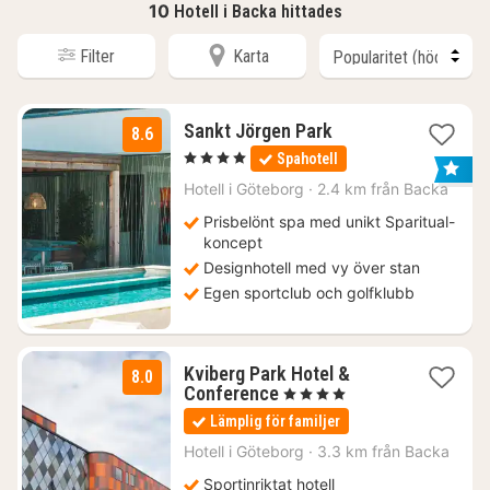
10
Hotell i Backa hittades
Filter
Karta
1
Sankt Jörgen Park
8.6
natt
, 4 Stjärnor
Spahotell
från
1700
Hotell i
Göteborg
·
2.4 km från Backa
kr.
Prisbelönt spa med unikt Sparitual-
koncept
Designhotell med vy över stan
Egen sportclub och golfklubb
Kviberg Park Hotel &
8.0
1
Conference
, 4 Stjärnor
natt
Lämplig för familjer
från
889
Hotell i
Göteborg
·
3.3 km från Backa
kr.
Sportinriktat hotell