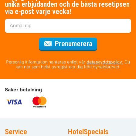
unika erbjudanden och de bästa resetipsen
via e-post varje vecka!
för nyhetsbrev
Prenumerera
Personlig information hanteras enligt vår
dataskyddspolicy
. Du
kan när som helst avregistrera dig från nyhetsbrevet.
Säker betalning
Service
HotelSpecials