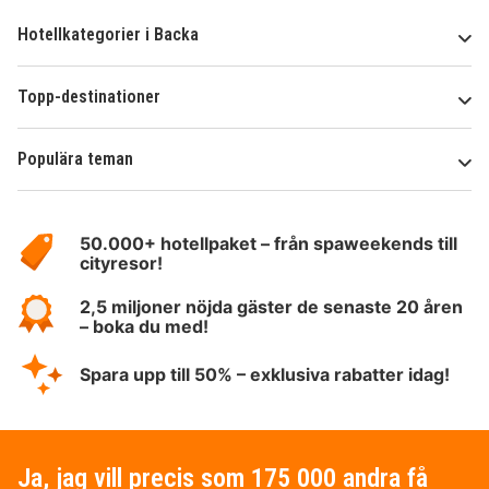
Hotellkategorier i Backa
Topp-destinationer
Populära teman
Om
HotelSpecials
50.000+ hotellpaket – från spaweekends till
cityresor!
2,5 miljoner nöjda gäster de senaste 20 åren
– boka du med!
Spara upp till 50% – exklusiva rabatter idag!
Ja, jag vill precis som 175 000 andra få