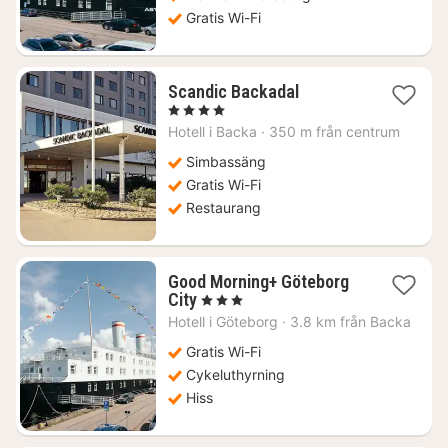
Gratis Wi-Fi
1
Scandic Backadal
natt
, 4 Stjärnor
från
Hotell i
Backa
·
350 m från centrum
602
kr.
Simbassäng
Gratis Wi-Fi
Restaurang
Good Morning+ Göteborg
1
City
, 3 Stjärnor
natt
Hotell i
Göteborg
·
3.8 km från Backa
från
764
Gratis Wi-Fi
kr.
Cykeluthyrning
Hiss