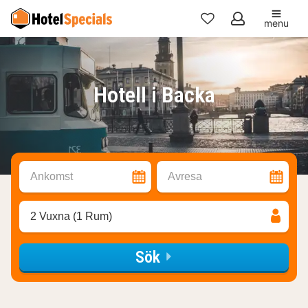
menu
Mina
favoriter
Hotell i Backa
Ankomst
Avresa
2 Vuxna (1 Rum)
Sök