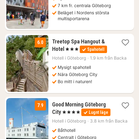
7 km fr. centrala Göteborg
Beläget i Nordens största
multisportarena
Treetop Spa Hangout &
6.0
1
Hotel
, 3 Stjärnor
Spahotell
natt
från
Hotell i
Göteborg
·
1.9 km från Backa
990
Mysigt spahotell
kr.
Nära Göteborg City
Bo mitt i naturen!
Good Morning Göteborg
7.9
1
City
, 4 Stjärnor
Lugnt läge
natt
från
Hotell i
Göteborg
·
3.8 km från Backa
925
Båthotell
kr.
Centralt i Göteborg