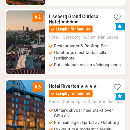
Liseberg Grand Curiosa
9.2
1
Hotel
, 4 Stjärnor
natt
Lämplig för familjer
från
1329
Hotell i
Göteborg
·
6.1 km från Backa
kr.
Restauranger & Rooftop Bar
Göteborgs mest fantasifulla
familjehotell
Rutschkanan mellan våningsplanen
1
Hotel Riverton
, 4 Stjärnor
8.6
natt
Lämplig för familjer
från
1555
Hotell i
Göteborg
·
5.4 km från Backa
kr.
Utmärk skybar med utsikt över
Göta älv
Premiumläge i hjärtat av Göteborg
Lyxiga rum & modernt Serenity