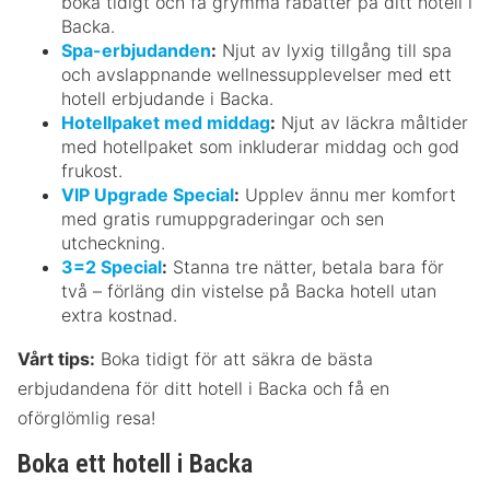
boka tidigt och få grymma rabatter på ditt hotell i
Backa.
Spa-erbjudanden
:
Njut av lyxig tillgång till spa
och avslappnande wellnessupplevelser med ett
hotell erbjudande i Backa.
Hotellpaket med middag
:
Njut av läckra måltider
med hotellpaket som inkluderar middag och god
frukost.
VIP Upgrade Special
:
Upplev ännu mer komfort
med gratis rumuppgraderingar och sen
utcheckning.
3=2 Special
:
Stanna tre nätter, betala bara för
två – förläng din vistelse på Backa hotell utan
extra kostnad.
Vårt tips:
Boka tidigt för att säkra de bästa
erbjudandena för ditt hotell i Backa och få en
oförglömlig resa!
Boka ett hotell i Backa