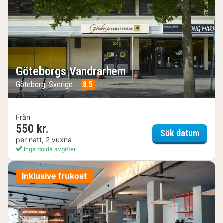
Göteborgs Vandrarhem
Göteborg, Sverige
8.5
Från
550 kr.
Göteb
Sök datum
per natt, 2 vuxna
Inga dolda avgifter
Inklusive frukost