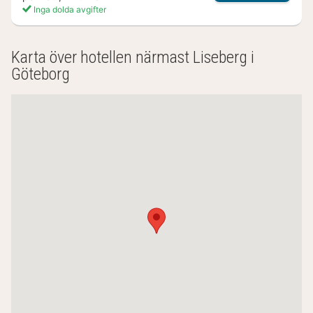
Inga dolda avgifter
(8
hotell
Karta över hotellen närmast Liseberg i
Göteborg
och
boenden)