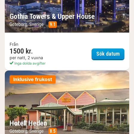
Gothia Towers & Upper House
Göteborg, Sverige
9.1
Från
1500 kr.
Gothia
Sök datum
per natt, 2 vuxna
Inga dolda avgifter
Inklusive frukost
Hotell Heden
Göteborg, Sverige
8.5