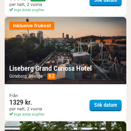
per natt, 2 vuxna
Inga dolda avgifter
Inklusive frukost
Liseberg Grand Curiosa Hotel
Göteborg, Sverige
9.2
Från
1329 kr.
Lisebe
Sök datum
per natt, 2 vuxna
Inga dolda avgifter