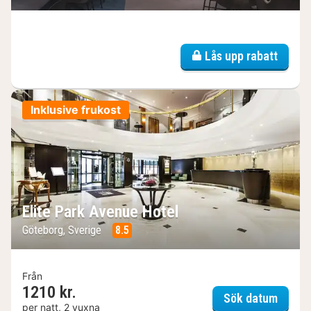
Lås upp rabatt
Inklusive frukost
Elite Park Avenue Hotel
Göteborg, Sverige
8.5
Från
1210 kr.
Elite 
Sök datum
per natt, 2 vuxna