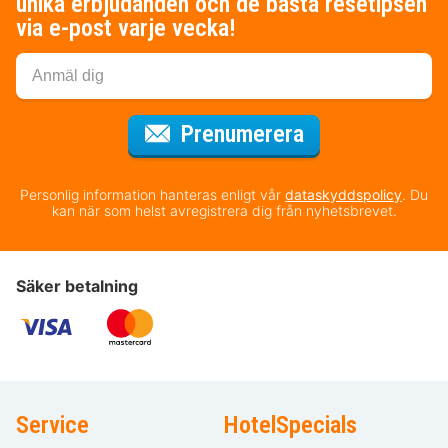
unika erbjudanden och de bästa resetipsen
via e-post varje vecka!
för nyhetsbrev
Prenumerera
Personlig information hanteras enligt vår
dataskyddspolicy
. Du
kan när som helst avregistrera dig från nyhetsbrevet.
Säker betalning
Service
HotelSpecials