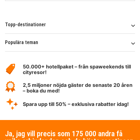
Topp-destinationer
Populära teman
Om
HotelSpecials
50.000+ hotellpaket – från spaweekends till
cityresor!
2,5 miljoner nöjda gäster de senaste 20 åren
– boka du med!
Spara upp till 50% – exklusiva rabatter idag!
Ja, jag vill precis som 175 000 andra få