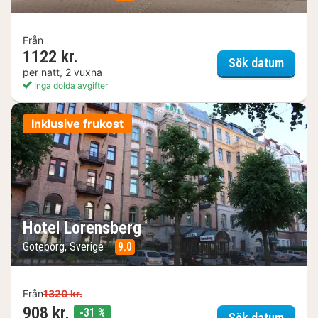
Från
1122 kr.
Hotell
Sök datum
per natt, 2 vuxna
Inga dolda avgifter
Inklusive frukost
Hotel Lorensberg
Göteborg, Sverige
9.0
Från
1320 kr.
908 kr.
rabatt
-31 %
Hotel 
Sök datum