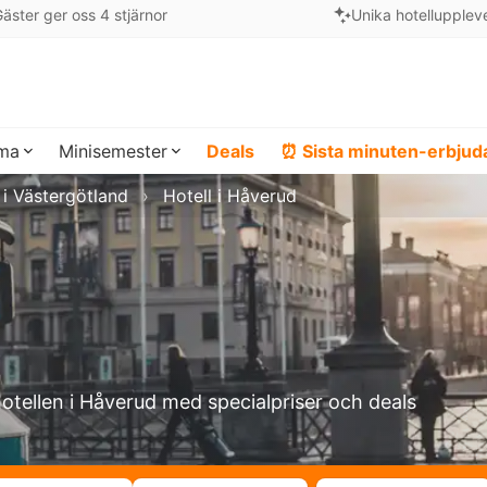
äster ger oss 4 stjärnor
Unika hotellupplev
ema
Minisemester
Deals
⏰ Sista minuten-erbju
 i Västergötland
Hotell i Håverud
hotellen i Håverud med specialpriser och deals