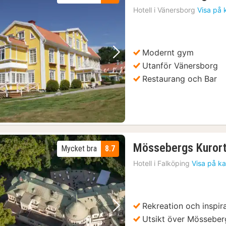
Hotell i
Vänersborg
Visa på 
Modernt gym
Föregående bild
Nästa bild
Utanför Vänersborg
Restaurang och Bar
Mössebergs Kuror
Mycket bra
8.7
Hotell i
Falköping
Visa på ka
Rekreation och inspir
Föregående bild
Nästa bild
Utsikt över Mössebe