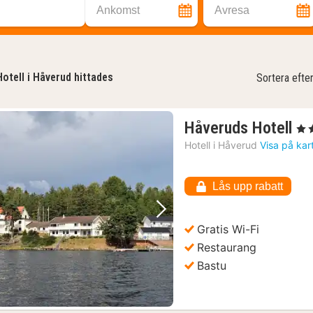
Ankomst
Avresa
Hotell i Håverud hittades
Sortera efte
1
Håveruds Hotell
, 3 S
na
Hotell i
Håverud
Visa på kar
fr
18
Lås upp rabatt
kr.
Föregående bild
Nästa bild
Gratis Wi-Fi
Restaurang
Bastu