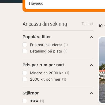
Sök efter hotell, område eller stad
Anpassa din sökning
Ta bort
10
Populära filter
Frukost inkluderat
(1)
Betalning på plats
(1)
Pris per rum per natt
Mindre än 2000 kr.
(1)
2000 kr. och mer
(1)
Stjärnor
3 Stjärnor
(1)