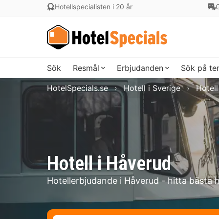
Hotellspecialisten i 20 år
G
Sök
Resmål
Erbjudanden
Sök på t
HotelSpecials.se
Hotell i Sverige
Hotell
Hotell i Håverud
Hotellerbjudande i Håverud - hitta bästa 