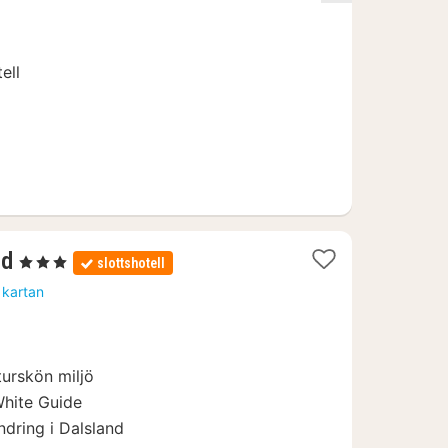
för
1333
kr.
ell
1
rd
, 3 Stjärnor
slottshotell
natt
 kartan
från
1790
kr.
turskön miljö
White Guide
dring i Dalsland