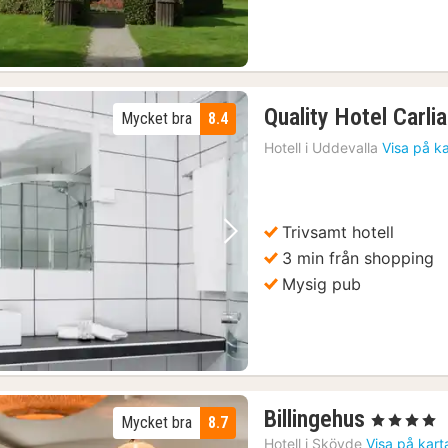
Quality Hotel Carlia
Mycket bra
8.4
Hotell i
Uddevalla
Visa på k
Trivsamt hotell
Föregående bild
Nästa bild
3 min från shopping
Mysig pub
2
Billingehus
, 4 Stjärnor
Mycket bra
8.7
nätter
Hotell i
Skövde
Visa på kart