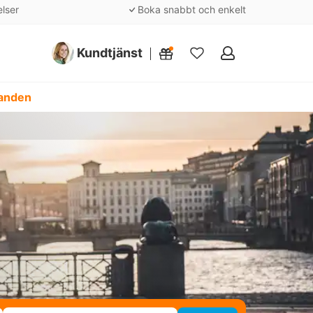
elser
Boka snabbt och enkelt
Kundtjänst
Mina
favoriter
danden