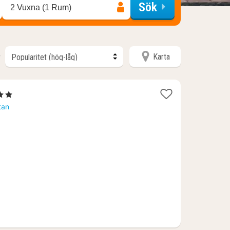
Sök
2 Vuxna (1 Rum)
Karta
r
tjärnor
tt
tan
ån
52