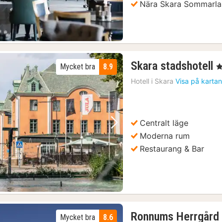
Nära Skara Sommarlan
2
Skara stadshotell
Mycket bra
8.9
, 
n
Hotell i
Skara
Visa på karta
f
1
k
Centralt läge
Föregående bild
Nästa bild
Moderna rum
Restaurang & Bar
Ronnums Herrgård
Mycket bra
8.6