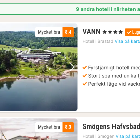
9 andra hotell i närheten
2
VANN
Mycket bra
8.4
, 4 Stjärnor
Lug
nätter
Hotell i
Brastad
Visa på kart
för
1570
kr.
Fyrstjärnigt hotell m
Föregående bild
Nästa bild
Stort spa med unika f
Perfekt läge vid vack
Smögens Hafvsba
Mycket bra
8.3
Hotell i
Smögen
Visa på kar