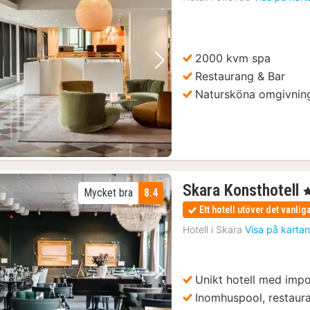
för
1575
kr.
2000 kvm spa
Föregående bild
Nästa bild
Restaurang & Bar
Natursköna omgivnin
Skara Konsthotell
, 
Mycket bra
8.4
n
Ett hotell utöver det vanlig
f
Hotell i
Skara
Visa på karta
k
Unikt hotell med imp
Föregående bild
Nästa bild
Inomhuspool, restaura