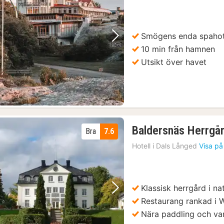
Smögens enda spahot
Föregående bild
Nästa bild
10 min från hamnen
Utsikt över havet
Baldersnäs Herrgå
Bra
7.6
Hotell i
Dals Långed
Visa på
Klassisk herrgård i na
Föregående bild
Nästa bild
Restaurang rankad i 
Nära paddling och van