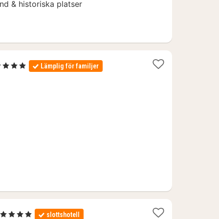
d & historiska platser
4 Stjärnor
Lämplig för familjer
ätter
n
ör
200
r.
1
, 4 Stjärnor
slottshotell