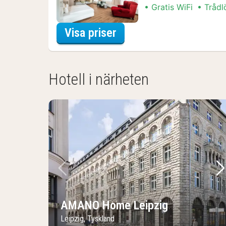
Gratis WiFi
Trådl
för Familjerum
Visa priser
Hotell i närheten
Föregående bild
Nä
AMANO Home Leipzig
Leipzig, Tyskland