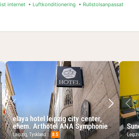
öst internet
Luftkonditionering
Rullstolsanpassat
sta bild
Föregående bild
Nästa bild
Fö
elaya hotel leipzig city center,
ehem. Arthotel ANA Symphonie
Sun
Leipzig, Tyskland
8.5
Leipzi