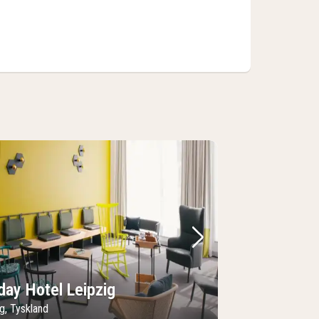
regående bild
Nästa bild
day Hotel Leipzig
g, Tyskland