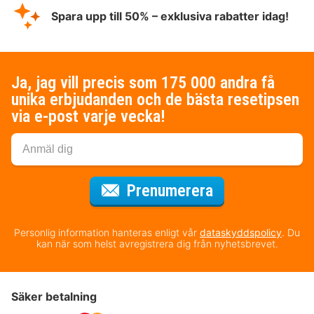
Spara upp till 50% – exklusiva rabatter idag!
Ja, jag vill precis som 175 000 andra få
unika erbjudanden och de bästa resetipsen
via e-post varje vecka!
för nyhetsbrev
Prenumerera
Personlig information hanteras enligt vår
dataskyddspolicy
. Du
kan när som helst avregistrera dig från nyhetsbrevet.
Säker betalning