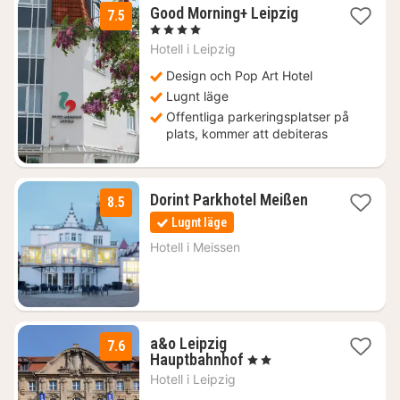
1
Good Morning+ Leipzig
7.5
natt
, 4 Stjärnor
från
Hotell i
Leipzig
564
kr.
Design och Pop Art Hotel
Lugnt läge
Offentliga parkeringsplatser på
plats, kommer att debiteras
1
Dorint Parkhotel Meißen
8.5
natt
Lugnt läge
från
1099
Hotell i
Meissen
kr.
a&o Leipzig
7.6
2
Hauptbahnhof
, 2 Stjärnor
nätter
Hotell i
Leipzig
för