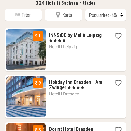
324
Hotell i Sachsen hittades
Filter
Karta
1
INNSiDE by Meliá Leipzig
9.1
natt
, 4 Stjärnor
från
Hotell i
Leipzig
1669
kr.
Holiday Inn Dresden - Am
8.9
1
Zwinger
, 4 Stjärnor
natt
Hotell i
Dresden
från
1430
kr.
1
Dorint Hotel Dresden
8.5