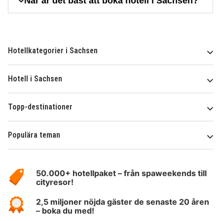
När är det bäst att boka hotell i Sachsen?
Hotellkategorier i Sachsen
Hotell i Sachsen
Topp-destinationer
Populära teman
Om
HotelSpecials
50.000+ hotellpaket – från spaweekends till
cityresor!
2,5 miljoner nöjda gäster de senaste 20 åren
– boka du med!