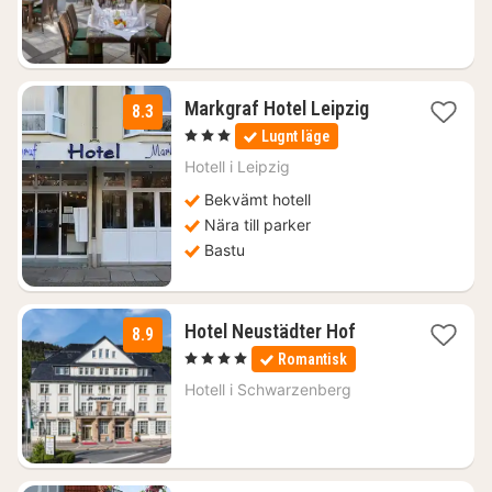
643
kr.
1
Markgraf Hotel Leipzig
8.3
natt
, 3 Stjärnor
Lugnt läge
från
737
Hotell i
Leipzig
kr.
Bekvämt hotell
Nära till parker
Bastu
1
Hotel Neustädter Hof
8.9
natt
, 4 Stjärnor
Romantisk
från
1382
Hotell i
Schwarzenberg
kr.