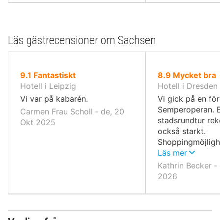
Läs gästrecensioner om Sachsen
av
av
9.1
Fantastiskt
8.9
Mycket bra
10,
10,
Hotell i Leipzig
Hotell i Dresden
Vi var på kabarén.
Vi gick på en för
Semperoperan. 
Carmen Frau Scholl ‐ de, 20
stadsrundtur r
Okt 2025
också starkt.
Shoppingmöjligh
också utmärkta.
Läs mer
många vackra se
Kathrin Becker ‐
2026