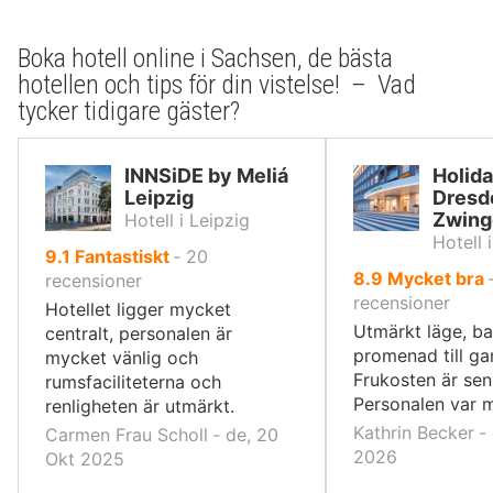
Boka hotell online i Sachsen, de bästa
hotellen och tips för din vistelse! – Vad
tycker tidigare gäster?
INNSiDE by Meliá
Holida
Leipzig
Dresd
Zwing
Hotell i Leipzig
Hotell 
av
9.1
Fantastiskt
‐
20
av
8.9
Mycket bra
10,
recensioner
10,
recensioner
Hotellet ligger mycket
Utmärkt läge, ba
centralt, personalen är
promenad till ga
mycket vänlig och
Frukosten är sens
rumsfaciliteterna och
Personalen var m
renligheten är utmärkt.
Kathrin Becker ‐
Carmen Frau Scholl ‐ de, 20
2026
Okt 2025