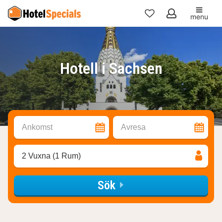
menu
Mina
favoriter
Hotell i Sachsen
Ankomst
Avresa
2 Vuxna (1 Rum)
Sök