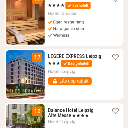
natt
, 4 Stjärnor
Spahotell
från
931
Hotell i
Dresden
kr.
Egen restaurang
Nära gamla stan
Wellness
LEGERE EXPRESS Leipzig
8.7
1
, 3 Stjärnor
Designhotell
natt
från
Hotell i
Leipzig
772
kr.
Lås upp rabatt
Balance Hotel Leipzig
9.2
1
Alte Messe
, 4 Stjärnor
natt
Hotell i
Leipzig
från