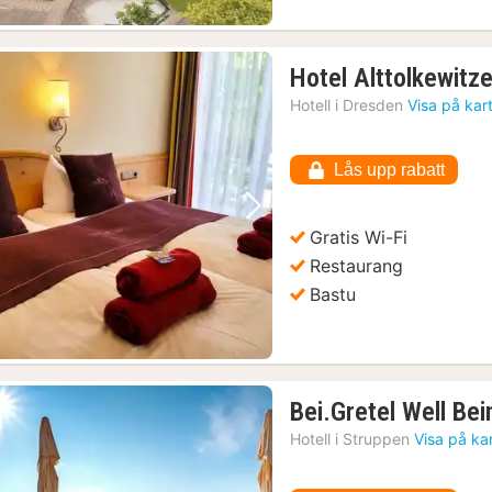
Hotel Alttolkewitz
Hotell i
Dresden
Visa på kar
Lås upp rabatt
Föregående bild
Nästa bild
Gratis Wi-Fi
Restaurang
Bastu
Bei.Gretel Well Bei
Hotell i
Struppen
Visa på ka