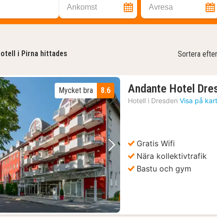
Ankomst
Avresa
otell i Pirna hittades
Sortera efte
Andante Hotel Dre
Mycket bra
8.6
Hotell i
Dresden
Visa på kar
Gratis Wifi
Föregående bild
Nästa bild
Nära kollektivtrafik
Bastu och gym