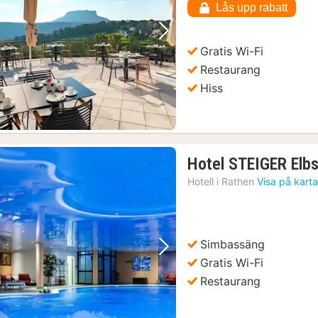
Lås upp rabatt
Föregående bild
Nästa bild
Gratis Wi-Fi
Restaurang
Hiss
Hotel STEIGER Elb
Hotell i
Rathen
Visa på kart
Simbassäng
Föregående bild
Nästa bild
Gratis Wi-Fi
Restaurang