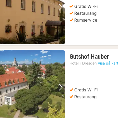
Gratis Wi-Fi
Föregående bild
Nästa bild
Restaurang
Rumservice
1
Gutshof Hauber
nat
Hotell i
Dresden
Visa på kar
frå
85
kr.
Gratis Wi-Fi
Föregående bild
Nästa bild
Restaurang