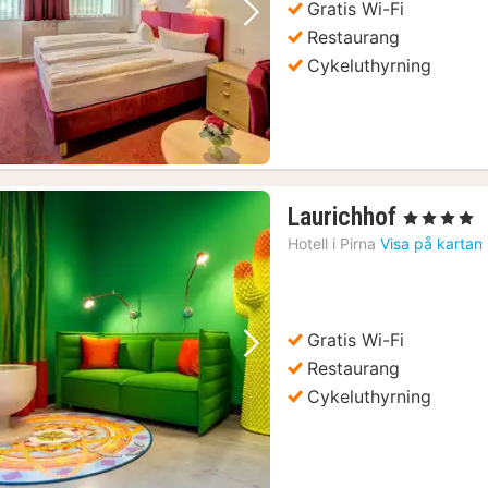
Gratis Wi-Fi
Föregående bild
Nästa bild
Restaurang
Cykeluthyrning
op-off-buss
(6)
dad tur
(6)
eum
(6)
rik
(6)
1
Laurichhof
, 4 Stjärnor
natt
Hotell i
Pirna
Visa på kartan
från
1338
kr.
Gratis Wi-Fi
Föregående bild
Nästa bild
Restaurang
Cykeluthyrning