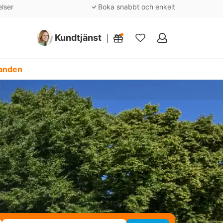
elser
Boka snabbt och enkelt
Kundtjänst
Mina
favoriter
danden