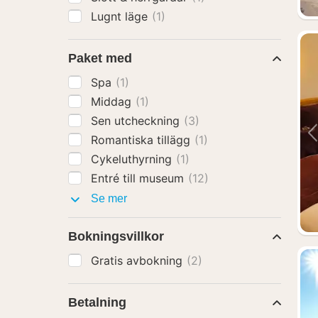
Lugnt läge
(1)
Paket med
Spa
(1)
Middag
(1)
Sen utcheckning
(3)
Romantiska tillägg
(1)
Cykeluthyrning
(1)
Entré till museum
(12)
Paket
Se mer
med
Bokningsvillkor
Gratis avbokning
(2)
Betalning