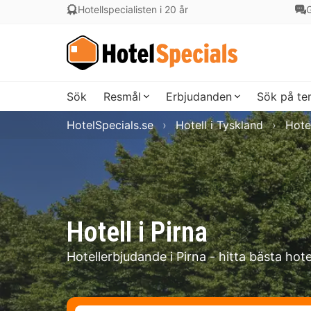
Hotellspecialisten i 20 år
G
Sök
Resmål
Erbjudanden
Sök på t
HotelSpecials.se
Hotell i Tyskland
Hote
Hotell i Pirna
Hotellerbjudande i Pirna - hitta bästa hote