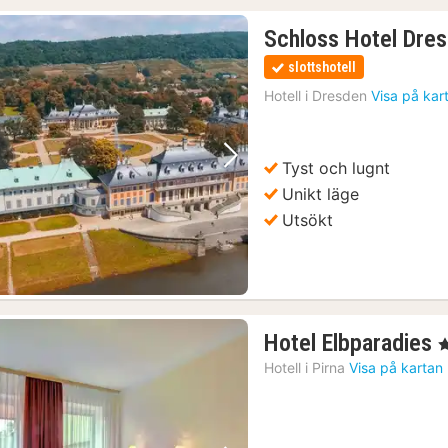
Schloss Hotel Dresd
slottshotell
Hotell i
Dresden
Visa på kar
Tyst och lugnt
Föregående bild
Nästa bild
Unikt läge
Utsökt
Hotel Elbparadies
, 
n
Hotell i
Pirna
Visa på kartan
f
k