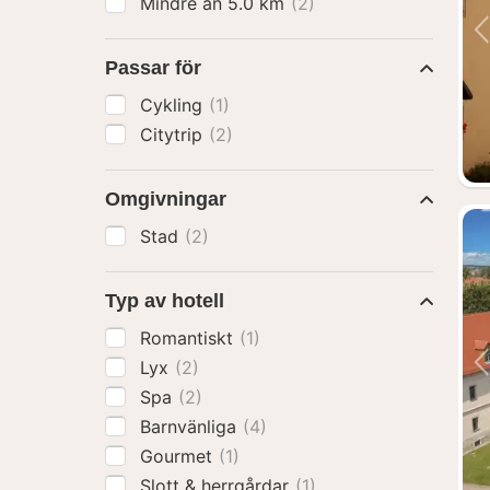
Mindre än 5.0 km
(2)
Passar för
Cykling
(1)
Citytrip
(2)
Omgivningar
Stad
(2)
Typ av hotell
Romantiskt
(1)
Lyx
(2)
Spa
(2)
Barnvänliga
(4)
Gourmet
(1)
Slott & herrgårdar
(1)