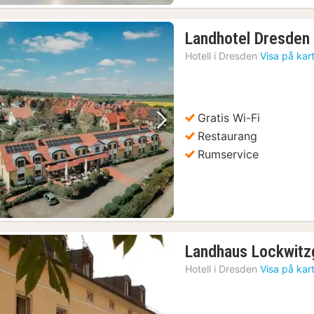
Landhotel Dresden
Hotell i
Dresden
Visa på kar
Gratis Wi-Fi
Föregående bild
Nästa bild
Restaurang
Rumservice
Landhaus Lockwitz
Hotell i
Dresden
Visa på kar