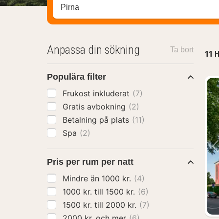
Sök efter hotell, område eller stad
Anpassa din sökning
Ta bort
11
H
Populära filter
Frukost inkluderat
(7)
Gratis avbokning
(2)
Betalning på plats
(11)
Spa
(2)
Pris per rum per natt
Mindre än 1000 kr.
(4)
1000 kr. till 1500 kr.
(6)
1500 kr. till 2000 kr.
(7)
2000 kr. och mer
(6)