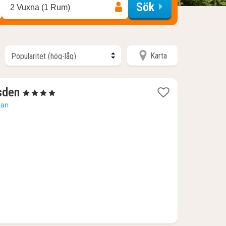
Sök
2 Vuxna (1 Rum)
Karta
r
1
sden
, 4 Stjärnor
natt
tan
från
1081
kr.