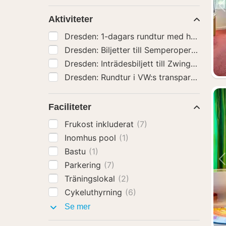
Aktiviteter
Dresden: 1-dagars rundtur med hop-on h
Dresden: Biljetter till Semperoper och gui
Dresden: Inträdesbiljett till Zwinger Mus
Dresden: Rundtur i VW:s transparenta fab
Faciliteter
Frukost inkluderat
(7)
Inomhus pool
(1)
Bastu
(1)
Parkering
(7)
Träningslokal
(2)
Cykeluthyrning
(6)
Faciliteter
Se mer