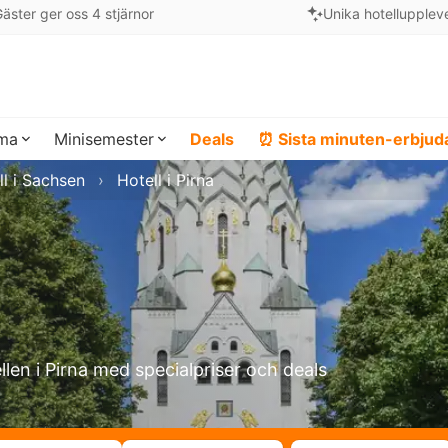
äster ger oss 4 stjärnor
Unika hotellupplev
ema
Minisemester
Deals
⏰ Sista minuten-erbju
ll i Sachsen
Hotell i Pirna
llen i Pirna med specialpriser och deals