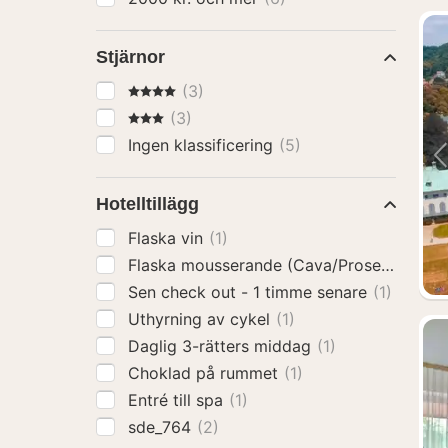
Stjärnor
4 Stjärnor
(3)
3 Stjärnor
(3)
Ingen klassificering
(5)
Hotelltillägg
Flaska vin
(1)
Flaska mousserande (Cava/Prosecco)
(1)
Sen check out - 1 timme senare
(1)
Uthyrning av cykel
(1)
Daglig 3-rätters middag
(1)
Choklad på rummet
(1)
Entré till spa
(1)
sde_764
(2)