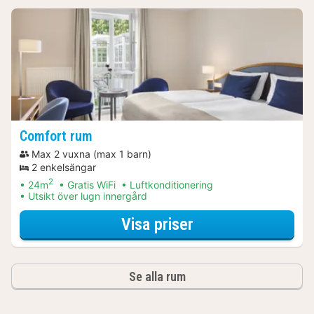
Comfort rum
Max 2 vuxna (max 1 barn)
2 enkelsängar
2
24m
Gratis WiFi
Luftkonditionering
Utsikt över lugn innergård
för Middagspaket
Visa priser
Se alla rum