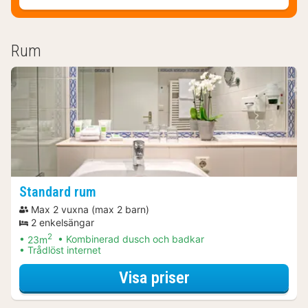
Rum
Standard rum
Max 2 vuxna (max 2 barn)
2 enkelsängar
2
23m
Kombinerad dusch och badkar
Trådlöst internet
för Middagspaket
Visa priser