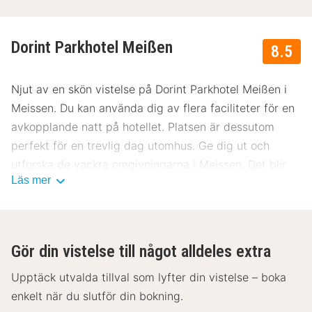
Dorint Parkhotel Meißen
8.5
Njut av en skön vistelse på Dorint Parkhotel Meißen i
Meissen. Du kan använda dig av flera faciliteter för en
avkopplande natt på hotellet. Platsen är dessutom
perfekt för en trevlig dag utomhus. Ge dig ut och
utforska de vackra omgivningarna i Meissen. Det blir
Läs mer
garanterat en trevlig vistelse på Dorint Parkhotel
Meißen.
Gör din vistelse till något alldeles extra
Upptäck utvalda tillval som lyfter din vistelse – boka
enkelt när du slutför din bokning.