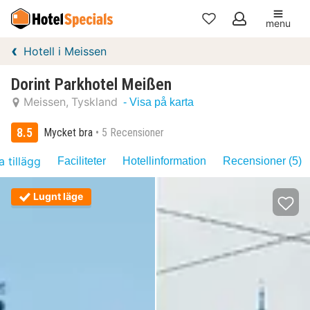
menu
Mina
Hotell i Meissen
favoriter
Dorint Parkhotel Meißen
Meissen
Tyskland
- Visa på karta
8.5
Mycket bra
5 Recensioner
a tillägg
Faciliteter
Hotellinformation
Recensioner (5)
Lugnt läge