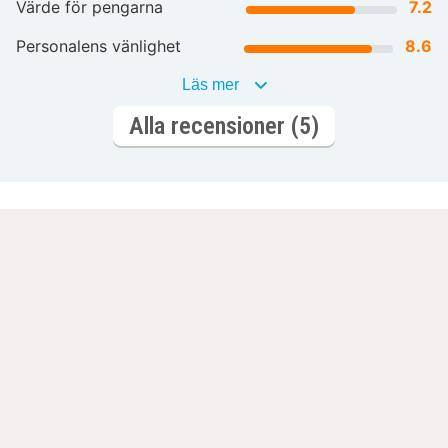
Värde för pengarna
7.2
Personalens vänlighet
8.6
Läs mer
Alla recensioner (5)
Din nästa minnesvärda helg börjar här
Spa och
E
avslappning
Bara ni två
g