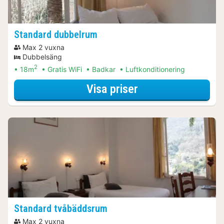
Standard dubbelrum
Max 2 vuxna
Dubbelsäng
2
18m
Gratis WiFi
Badkar
Luftkonditionering
för Standard dub
Visa priser
Standard tvåbäddsrum
Max 2 vuxna