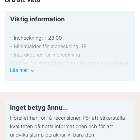
erbjuda!
Viktig information
- Incheckning: - 23.00
- Minimiålder för incheckning: 18
- Instruktioner för incheckning.:
Avgifter för extragäster kan tillkomma och varierar
Viktig
Läs mer
i enlighet med boendets policy.
information
Statligt utfärdad fotolegitimation och kreditkort,
bankkort eller kontantdeposition kan krävas vid
incheckning för oförutsedda utgifter.
Särskilda önskemål erbjuds i mån av tillgång vid
Inget betyg ännu...
incheckning och kan medföra ytterligare avgifter.
Hotellet har för få recensioner. För att säkerställa
Särskilda önskemål kan inte garanteras.
kvaliteten på hotellinformationen och för att
Gäster bör kontakta boendet i förväg för att boka
undvika slump beräknar vi bara den
spjälsängar.