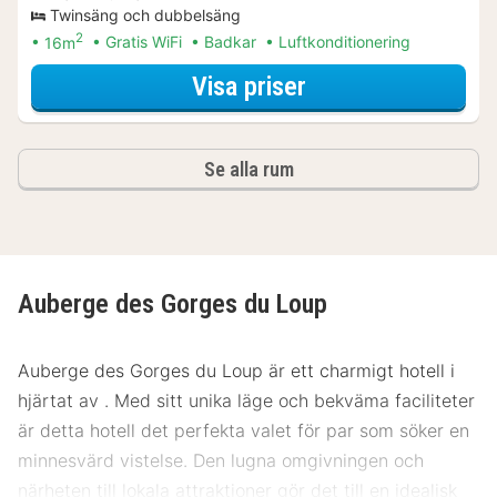
Twinsäng och dubbelsäng
2
16m
Gratis WiFi
Badkar
Luftkonditionering
för Standard två
Visa priser
Se alla rum
Auberge des Gorges du Loup
Auberge des Gorges du Loup är ett charmigt hotell i
hjärtat av . Med sitt unika läge och bekväma faciliteter
är detta hotell det perfekta valet för par som söker en
minnesvärd vistelse. Den lugna omgivningen och
närheten till lokala attraktioner gör det till en idealisk