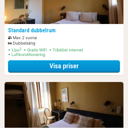
Standard dubbelrum
Max 2 vuxna
Dubbelsäng
2
13m
Gratis WiFi
Trådlöst internet
Luftkonditionering
för Discover the c
Visa priser