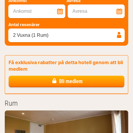
Ankomst
Avresa
Ankomst
Avresa
Antal resenärer
2 Vuxna (1 Rum)
Få exklusiva rabatter på detta hotell genom att bli
medlem
Bli medlem
Rum