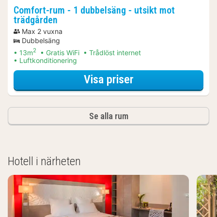
Comfort-rum - 1 dubbelsäng - utsikt mot
trädgården
Max 2 vuxna
Dubbelsäng
2
13m
Gratis WiFi
Trådlöst internet
Luftkonditionering
för Discover the c
Visa priser
Se alla rum
Hotell i närheten