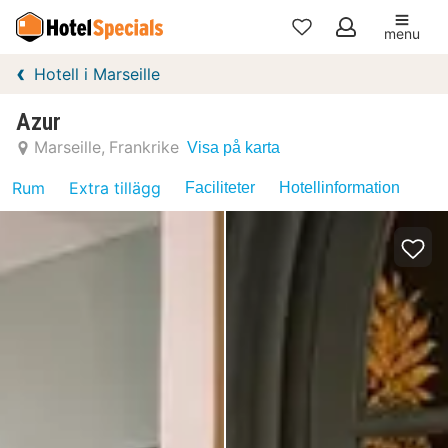
menu
Mina
Hotell i Marseille
favoriter
Azur
Marseille
Frankrike
Visa på karta
Rum
Extra tillägg
Faciliteter
Hotellinformation