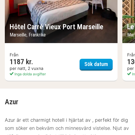
Hôtel Carré Vieux Port Marseille
Le
Marseille, Frankrike
Mars
Från
Frå
1187 kr.
13
Hôtel Carré 
Sök datum
per natt, 2 vuxna
per
Inga dolda avgifter
In
Azur
Azur är ett charmigt hotell i hjärtat av , perfekt för dig
som söker en bekväm och minnesvärd vistelse. Njut av