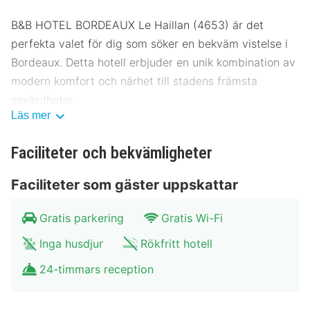
B&B HOTEL BORDEAUX Le Haillan (4653) är det
perfekta valet för dig som söker en bekväm vistelse i
Bordeaux. Detta hotell erbjuder en unik kombination av
modern komfort och närhet till stadens främsta
sevärdheter.
Läs mer
Plats B&B HOTEL BORDEAUX Le Haillan
(4653)
Faciliteter och bekvämligheter
B&B HOTEL BORDEAUX Le Haillan (4653) ligger
Faciliteter som gäster uppskattar
strategiskt bara några kilometer från Bordeaux
centrum. Härifrån har du enkel tillgång till stadens
Gratis parkering
Gratis Wi-Fi
kulturella och historiska platser. Museet för samtida
Inga husdjur
Rökfritt hotell
konst ligger bara 300 meter bort, medan den berömda
katedralen Saint-André är cirka 500 meter från
24-timmars reception
hotellet. Ta en promenad till Place de la Bourse, som
ligger 700 meter bort, eller besök det populära