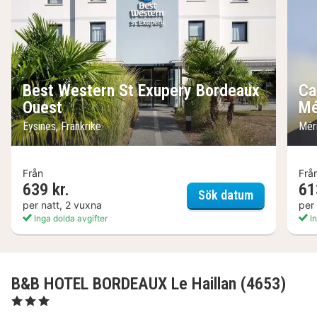
Best Western St Exupery Bordeaux
Ca
Ouest
Mé
Eysines, Frankrike
Mér
Från
Frå
639 kr.
61
Best Wester
Sök datum
per natt, 2 vuxna
per
Inga dolda avgifter
In
B&B HOTEL BORDEAUX Le Haillan (4653)
, 3 Stjärnor