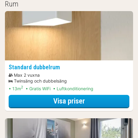
Rum
Standard dubbelrum
Max 2 vuxna
Twinsäng och dubbelsäng
2
13m
Gratis WiFi
Luftkonditionering
för Standard dub
Visa priser