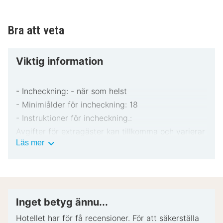
Bra att veta
Viktig information
- Incheckning: - när som helst
- Minimiålder för incheckning: 18
- Instruktioner för incheckning.:
Avgifter för extragäster kan tillkomma och varierar
Viktig
Läs mer
i enlighet med boendets policy.
information
Statligt utfärdad fotolegitimation och kreditkort,
bankkort eller kontantdeposition kan krävas vid
incheckning för oförutsedda utgifter.
Särskilda önskemål erbjuds i mån av tillgång vid
Inget betyg ännu...
incheckning och kan medföra ytterligare avgifter.
Hotellet har för få recensioner. För att säkerställa