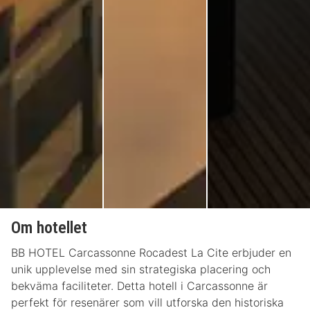
Om hotellet
BB HOTEL Carcassonne Rocadest La Cite erbjuder en
unik upplevelse med sin strategiska placering och
bekväma faciliteter. Detta hotell i Carcassonne är
perfekt för resenärer som vill utforska den historiska