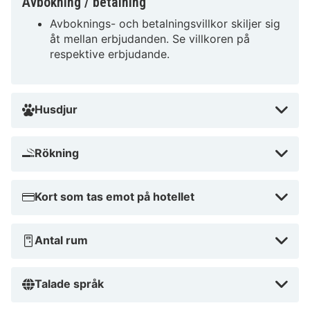
Avbokning / betalning
HOTEL Carcassonne Rocadest La Cite erbjuder en
Avboknings- och betalningsvillkor skiljer sig
bekväm och prisvärd vistelse nära alla toppattraktioner
åt mellan erbjudanden. Se villkoren på
i Carcassonne. Varför vänta? Boka din vistelse idag
respektive erbjudande.
och upplev allt som BB HOTEL Carcassonne Rocadest
La Cite har att erbjuda!
Husdjur
Rökning
Kort som tas emot på hotellet
Antal rum
Talade språk