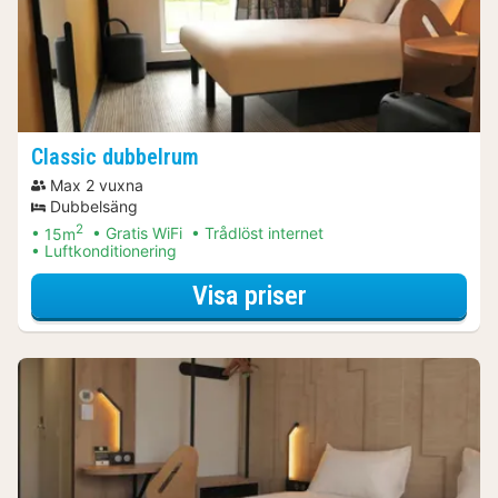
Classic dubbelrum
Max 2 vuxna
Dubbelsäng
2
15m
Gratis WiFi
Trådlöst internet
Luftkonditionering
för Lokalt Njut Pa
Visa priser