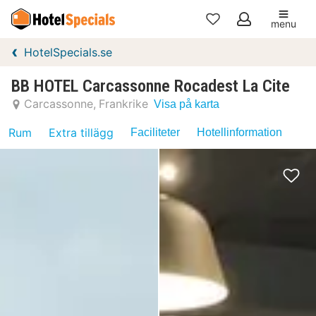
menu
Mina
HotelSpecials.se
favoriter
BB HOTEL Carcassonne Rocadest La Cite
Carcassonne
Frankrike
Visa på karta
Rum
Extra tillägg
Faciliteter
Hotellinformation