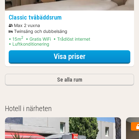
Classic tvåbäddsrum
Max 2 vuxna
Twinsäng och dubbelsäng
2
15m
Gratis WiFi
Trådlöst internet
Luftkonditionering
för Lokalt Njut Pa
Visa priser
Se alla rum
Hotell i närheten