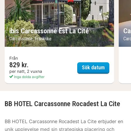
ibis Carcassonne Est La Cité
Ca
Carcassonne, Frankrike
Car
Från
829 kr.
ibis Carcass
Sök datum
per natt, 2 vuxna
Inga dolda avgifter
BB HOTEL Carcassonne Rocadest La Cite
BB HOTEL Carcassonne Rocadest La Cite erbjuder en
unik upplevelse med sin strategiska placering och