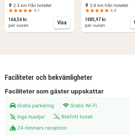
Faciliteter BB HOTEL Carcassonne
2.3 km från hotellet
2.9 km från hotellet
Rocadest La Cite
4.7
4.9
164,54 kr.
1085,97 kr.
Carcassonne: 1,5 timmars vand
Visa
Rummen på BB HOTEL Carcassonne Rocadest La Cite
per vuxen
per vuxen
är stilfullt inredda med fokus på komfort och
funktionalitet. Varje rum är utrustat med moderna
bekvämligheter som platt-TV och gratis Wi-Fi.
Badrummen är fräscha och erbjuder alla nödvändiga
toalettartiklar för en bekväm vistelse. Hotellet erbjuder
även parkering och ett mötesrum för affärsresenärer.
Faciliteter och bekvämligheter
Moderna rum med platt-TV
Kostnadsfritt Wi-Fi
Faciliteter som gäster uppskattar
Fräscha badrum med nödvändiga toalettartiklar
Parkering tillgänglig
Gratis parkering
Gratis Wi-Fi
Mötesrum för affärsresenärer
Inga husdjur
Rökfritt hotell
Restaurang BB HOTEL Carcassonne
Rocadest La Cite
24-timmars reception