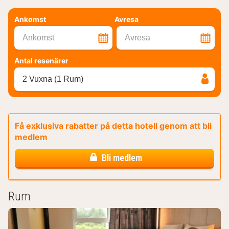
Ankomst
Avresa
Ankomst
Avresa
Antal resenärer
2 Vuxna (1 Rum)
Få exklusiva rabatter på detta hotell genom att bli
medlem
Bli medlem
Rum