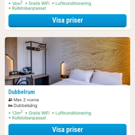
2
16m
Gratis WiFi
Luftkonditionering
Rullstolsanpassat
för Dubbelrum - ti
Visa priser
Dubbelrum
Max 2 vuxna
Dubbelsäng
2
13m
Gratis WiFi
Luftkonditionering
Rullstolsanpassat
för Dubbelrum
Visa priser