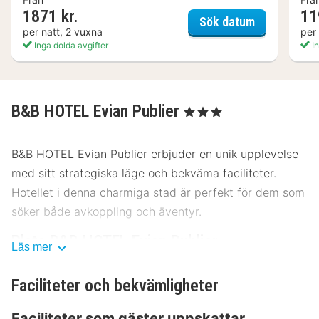
1871 kr.
11
Hôtel de la 
Sök datum
per natt, 2 vuxna
per
Inga dolda avgifter
In
B&B HOTEL Evian Publier
, 3 Stjärnor
B&B HOTEL Evian Publier erbjuder en unik upplevelse
med sitt strategiska läge och bekväma faciliteter.
Hotellet i denna charmiga stad är perfekt för dem som
söker både avkoppling och äventyr.
Plats B&B HOTEL Evian Publier
Läs mer
Hotellet ligger på ett utmärkt läge nära centrum, vilket
Faciliteter och bekvämligheter
gör det enkelt att utforska stadens sevärdheter. Med
närhet till kollektivtrafik, inklusive buss och tåg, samt
Faciliteter som gäster uppskattar