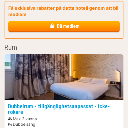
Få exklusiva rabatter på detta hotell genom att bli
medlem
Bli medlem
Rum
Dubbelrum - tillgänglighetsanpassat - icke-
rökare
Max 2 vuxna
Dubbelsäng