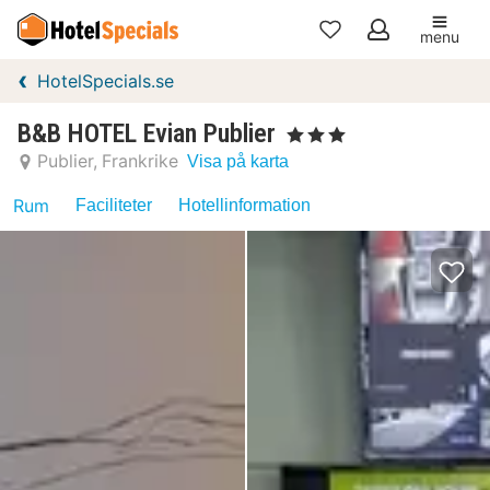
menu
Mina
HotelSpecials.se
favoriter
B&B HOTEL Evian Publier
, 3 Stjärnor
Publier
Frankrike
Visa på karta
Rum
Faciliteter
Hotellinformation