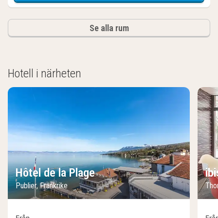
Se alla rum
Hotell i närheten
Hôtel de la Plage
ib
Publier, Frankrike
Thon
Från
Frå