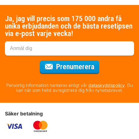
Ja, jag vill precis som 175 000 andra få
unika erbjudanden och de bästa resetipsen
via e-post varje vecka!
för nyhetsbrev
Prenumerera
Personlig information hanteras enligt vår
dataskyddspolicy
. Du
kan när som helst avregistrera dig från nyhetsbrevet.
Säker betalning