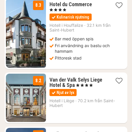
1
Hotel du Commerce
8.3
natt
, 4 Stjärnor
från
Kulinarisk njutning
1832
kr.
Hotell i
Houffalize
·
32.1 km från
Saint-Hubert
Bar med öppen spis
Fri användning av bastu och
hammam
Pittoresk stad
Van der Valk Selys Liege
8.2
1
Hotel & Spa
, 4 Stjärnor
natt
Njut av lyx
från
1158
Hotell i
Liège
·
70.2 km från Saint-
Hubert
kr.