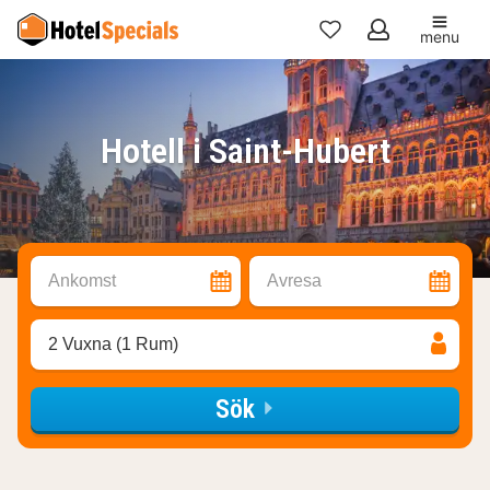
menu
Mina
favoriter
Hotell i Saint-Hubert
Ankomst
Avresa
2 Vuxna (1 Rum)
Sök