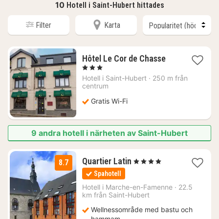
10
Hotell i Saint-Hubert hittades
Filter
Karta
1
Hôtel Le Cor de Chasse
natt
, 3 Stjärnor
från
Hotell i
Saint-Hubert
·
250 m från
917
centrum
kr.
Gratis Wi-Fi
9 andra hotell i närheten av Saint-Hubert
3
Quartier Latin
, 4 Stjärnor
8.7
nätter
Spahotell
för
1653
Hotell i
Marche-en-Famenne
·
22.5
km från Saint-Hubert
kr.
Wellnessområde med bastu och
hammam