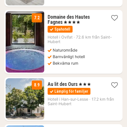
Domaine des Hautes
7.2
1
Fagnes
, 4 Stjärnor
natt
Spahotell
från
1876
Hotell i
Ovifat
·
72.6 km från Saint-
Hubert
kr.
Naturområde
Barnvänligt hotell
Bekväma rum
1
Au lit des Ours
, 3 Stjärnor
8.9
natt
Lämplig för familjer
från
945
Hotell i
Han-sur-Lesse
·
17.2 km från
Saint-Hubert
kr.