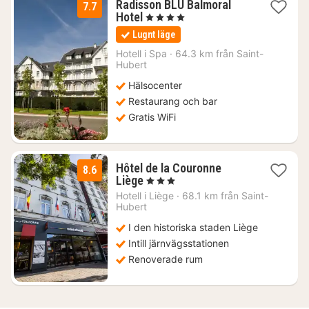
Radisson BLU Balmoral
7.7
1
Hotel
, 4 Stjärnor
natt
Lugnt läge
från
1712
Hotell i
Spa
·
64.3 km från Saint-
Hubert
kr.
Hälsocenter
Restaurang och bar
Gratis WiFi
Hôtel de la Couronne
8.6
2
Liège
, 3 Stjärnor
nätter
Hotell i
Liège
·
68.1 km från Saint-
för
Hubert
1026
I den historiska staden Liège
kr.
Intill järnvägsstationen
Renoverade rum