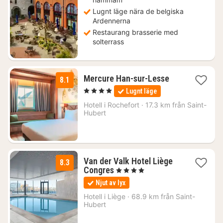
Lugnt läge nära de belgiska
Ardennerna
Restaurang brasserie med
solterrass
1
Mercure Han-sur-Lesse
8.1
natt
, 4 Stjärnor
Lugnt läge
från
1580
Hotell i
Rochefort
·
17.3 km från Saint-
Hubert
kr.
Van der Valk Hotel Liège
8.3
1
Congres
, 4 Stjärnor
natt
Njut av lyx
från
1706
Hotell i
Liège
·
68.9 km från Saint-
Hubert
kr.