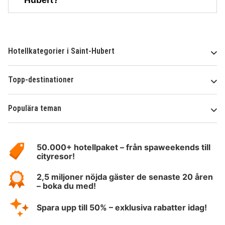
Hubert?
Hotellkategorier i Saint-Hubert
Topp-destinationer
Populära teman
Om
HotelSpecials
50.000+ hotellpaket – från spaweekends till
cityresor!
2,5 miljoner nöjda gäster de senaste 20 åren
– boka du med!
Spara upp till 50% – exklusiva rabatter idag!