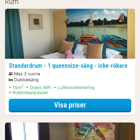
Rum
Standardrum - 1 queensize-säng - icke-rökare
Max 2 vuxna
Dubbelsäng
2
15m
Gratis WiFi
Luftkonditionering
Rullstolsanpassat
för Standardrum -
Visa priser