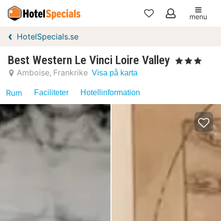
menu
Mina
HotelSpecials.se
favoriter
Best Western Le Vinci Loire Valley
, 3 Stjärnor
Amboise
Frankrike
Visa på karta
Rum
Faciliteter
Hotellinformation