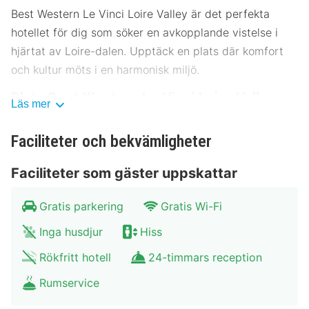
Best Western Le Vinci Loire Valley är det perfekta
hotellet för dig som söker en avkopplande vistelse i
hjärtat av Loire-dalen. Upptäck en plats där komfort
och kultur möts i en harmonisk miljö.
Plats Best Western Le Vinci Loire Valley
Läs mer
Hotellet ligger strategiskt beläget nära stadens
Faciliteter och bekvämligheter
centrum, vilket gör det enkelt för gäster att utforska
området. Bara 1 km från stadens huvudtorg och ett
Faciliteter som gäster uppskattar
stenkast från Loire-dalens vackra vingårdar. Med
närhet till kollektivtrafik, såsom buss och tåg, är det
Gratis parkering
Gratis Wi-Fi
lätt att ta sig runt. För dem som reser med bil finns
Inga husdjur
Hiss
parkeringsmöjligheter tillgängliga.
Rökfritt hotell
24-timmars reception
Château de Chenonceau: 200 meter
Château d'Amboise: 500 meter
Rumservice
Clos Lucé: 800 meter