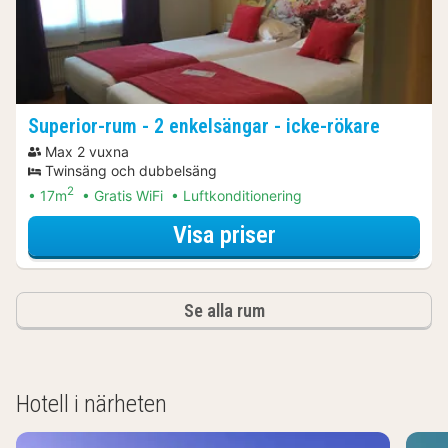
Superior-rum - 2 enkelsängar - icke-rökare
Max 2 vuxna
Twinsäng och dubbelsäng
2
17m
Gratis WiFi
Luftkonditionering
för Superior-rum -
Visa priser
Se alla rum
Hotell i närheten