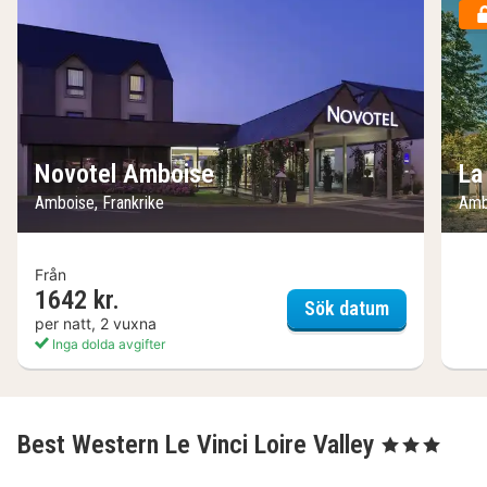
Novotel Amboise
La
Amboise, Frankrike
Amb
Från
1642 kr.
Novotel Am
Sök datum
per natt, 2 vuxna
Inga dolda avgifter
Best Western Le Vinci Loire Valley
, 3 Stjärnor