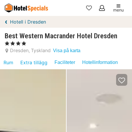
menu
Mina
Hotell i Dresden
favoriter
Best Western Macrander Hotel Dresden
, 4 Stjärnor
Dresden
Tyskland
Visa på karta
Rum
Extra tillägg
Faciliteter
Hotellinformation