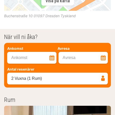
Visa på karta
Buchenstraße 10
01097
Dresden
Tyskland
När vill ni åka?
Ankomst
Avresa
Ankomst
Avresa
Antal resenärer
2 Vuxna (1 Rum)
Rum