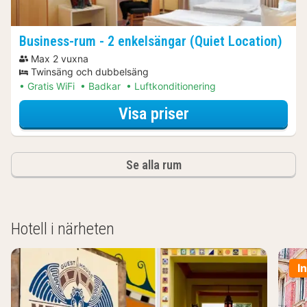
Business-rum - 2 enkelsängar (Quiet Location)
Max 2 vuxna
Twinsäng och dubbelsäng
Gratis WiFi
Badkar
Luftkonditionering
för Business-rum 
Visa priser
Se alla rum
Hotell i närheten
I