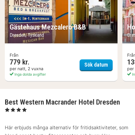
Gästehaus Mezcalero B&B
Ho
Dresden, Tyskland
Dre
Från
Frå
779 kr.
13
Gästehaus 
Sök datum
per natt, 2 vuxna
per
Inga dolda avgifter
In
Best Western Macrander Hotel Dresden
, 4 Stjärnor
Här erbjuds många alternativ för fritidsaktiviteter, som