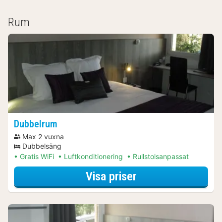
Rum
Dubbelrum
Max 2 vuxna
Dubbelsäng
Gratis WiFi
Luftkonditionering
Rullstolsanpassat
för Dubbelrum
Visa priser