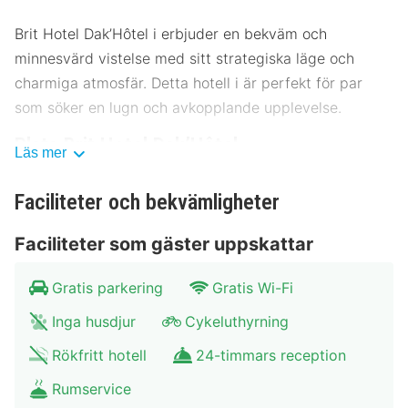
Brit Hotel Dak’Hôtel i erbjuder en bekväm och
minnesvärd vistelse med sitt strategiska läge och
charmiga atmosfär. Detta hotell i är perfekt för par
som söker en lugn och avkopplande upplevelse.
Plats Brit Hotel Dak’Hôtel
Läs mer
Brit Hotel Dak’Hôtel ligger centralt och erbjuder enkel
Faciliteter och bekvämligheter
tillgång till stadens främsta sevärdheter. Hotellet ligger
bara några minuter från centrum och huvudtorget. I
Faciliteter som gäster uppskattar
närheten finns flera museer och kulturella attraktioner
som gör området till en utmärkt plats att bo på.
Gratis parkering
Gratis Wi-Fi
Kollektivtrafik som buss och tåg finns tillgängligt, och
Inga husdjur
Cykeluthyrning
det finns även parkeringsmöjligheter för gäster.
Rökfritt hotell
24-timmars reception
Museum A: 150 meter
Huvudtorget: 300 meter
Rumservice
Park B: 500 meter