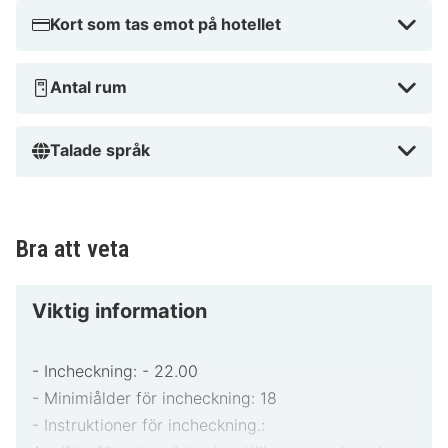
och avkopplande semester med enkel tillgång till
Kort som tas emot på hotellet
stadens bästa attraktioner. Varför vänta? Boka din
vistelse idag och upplev allt som Brit Hotel Dak’Hôtel
Antal rum
har att erbjuda!
Talade språk
Bra att veta
Viktig information
- Incheckning: - 22.00
- Minimiålder för incheckning: 18
- Instruktioner för incheckning.: