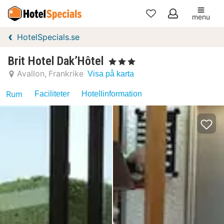
menu
Mina
HotelSpecials.se
favoriter
Brit Hotel Dak’Hôtel
, 3 Stjärnor
Avallon
Frankrike
Visa på karta
Rum
Faciliteter
Hotellinformation