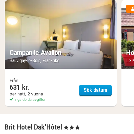
Campanile Avallon
Ho
Sauvigny-le-Bois, Frankrike
Le 
Från
631 kr.
Campanile A
Sök datum
per natt, 2 vuxna
Inga dolda avgifter
Brit Hotel Dak’Hôtel
, 3 Stjärnor