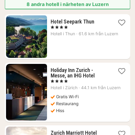
8 andra hotell i närheten av Luzern
1
Hotel Seepark Thun
natt
, 4 Stjärnor
från
Hotell i
Thun
·
61.6 km från Luzern
2461
kr.
Holiday Inn Zurich -
1
Messe, an IHG Hotel
natt
, 4 Stjärnor
från
Hotell i
Zürich
·
44.1 km från Luzern
1439
kr.
Gratis Wi-Fi
Restaurang
Hiss
1
Zurich Marriott Hotel