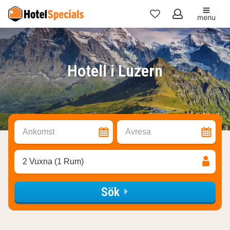
menu
Mina
favoriter
Hotell i Luzern
Ankomst
Avresa
2 Vuxna (1 Rum)
Sök