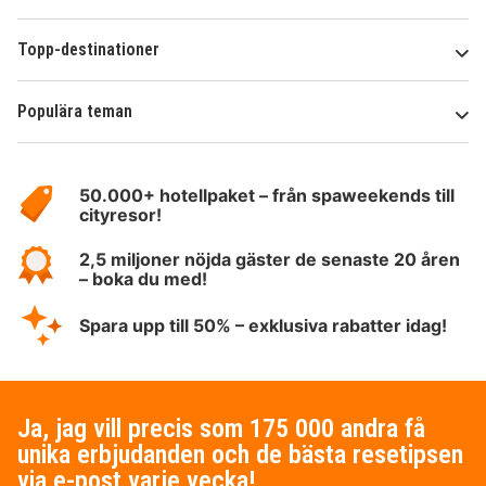
Topp-destinationer
Populära teman
Om
HotelSpecials
50.000+ hotellpaket – från spaweekends till
cityresor!
2,5 miljoner nöjda gäster de senaste 20 åren
– boka du med!
Spara upp till 50% – exklusiva rabatter idag!
Ja, jag vill precis som 175 000 andra få
unika erbjudanden och de bästa resetipsen
via e-post varje vecka!