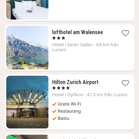
kr.
1
lofthotel am Walensee
natt
, 3 Stjärnor
från
Hotell i
Sankt Gallen
·
69 km från
2878
Luzern
kr.
1
Hilton Zurich Airport
natt
, 4 Stjärnor
från
Hotell i
Opfikon
·
47.3 km från Luzern
1432
kr.
Gratis Wi-Fi
Restaurang
Bastu