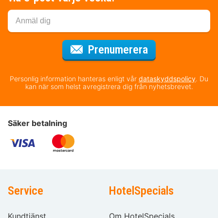
för nyhetsbrev
Prenumerera
Personlig information hanteras enligt vår
dataskyddspolicy
. Du
kan när som helst avregistrera dig från nyhetsbrevet.
Säker betalning
Service
HotelSpecials
Kundtjänst
Om HotelSpecials