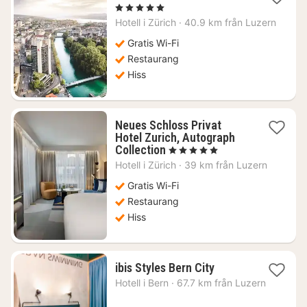
natt
, 5 Stjärnor
från
Hotell i
Zürich
·
40.9 km från Luzern
5125
kr.
Gratis Wi-Fi
Restaurang
Hiss
Neues Schloss Privat
Hotel Zurich, Autograph
1
Collection
, 5 Stjärnor
natt
Hotell i
Zürich
·
39 km från Luzern
från
4691
Gratis Wi-Fi
kr.
Restaurang
Hiss
1
ibis Styles Bern City
natt
Hotell i
Bern
·
67.7 km från Luzern
från
2080