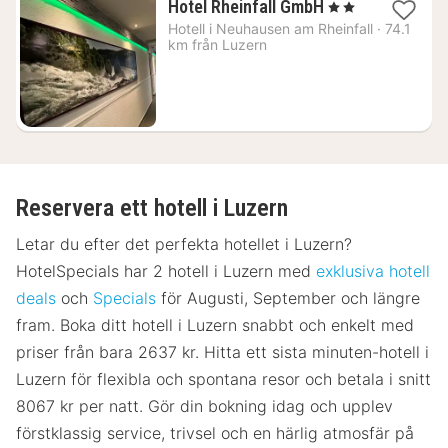
1
Hotel Rheinfall GmbH
, 2 Stjärnor
natt
Hotell i
Neuhausen am Rheinfall
·
74.1
från
km från Luzern
2164
kr.
Reservera ett hotell i Luzern
Letar du efter det perfekta hotellet i Luzern?
HotelSpecials har 2 hotell i Luzern med
exklusiva hotell
deals
och
Specials
för Augusti, September och längre
fram. Boka ditt hotell i Luzern snabbt och enkelt med
priser från bara 2637 kr. Hitta ett sista minuten-hotell i
Luzern för flexibla och spontana resor och betala i snitt
8067 kr per natt. Gör din bokning idag och upplev
förstklassig service, trivsel och en härlig atmosfär på