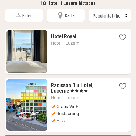
10
Hotell i Luzern hittades
Filter
Karta
1
Hotel Royal
natt
Hotell i
Luzern
från
3129
kr.
Radisson Blu Hotel,
1
Lucerne
, 4 Stjärnor
natt
Hotell i
Luzern
från
2637
Gratis Wi-Fi
kr.
Restaurang
Hiss