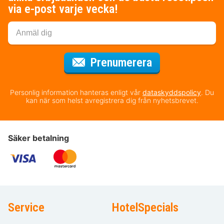
via e-post varje vecka!
för nyhetsbrev
Prenumerera
Personlig information hanteras enligt vår
dataskyddspolicy
. Du
kan när som helst avregistrera dig från nyhetsbrevet.
Säker betalning
Service
HotelSpecials