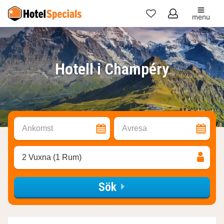
menu
Mina
favoriter
Hotell i Champéry
Ankomst
Avresa
2 Vuxna (1 Rum)
Sök