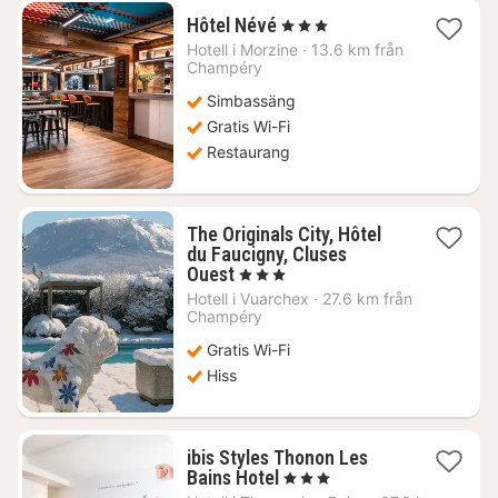
1
Hôtel Névé
, 3 Stjärnor
natt
Hotell i
Morzine
·
13.6 km från
från
Champéry
1981
Simbassäng
kr.
Gratis Wi-Fi
Restaurang
The Originals City, Hôtel
du Faucigny, Cluses
1
Ouest
, 3 Stjärnor
natt
Hotell i
Vuarchex
·
27.6 km från
från
Champéry
1010
Gratis Wi-Fi
kr.
Hiss
ibis Styles Thonon Les
1
Bains Hotel
, 3 Stjärnor
natt