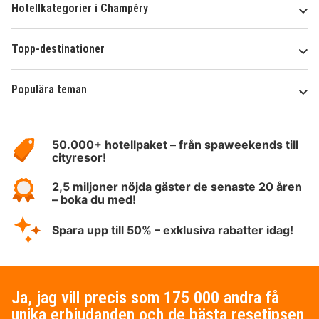
Hotellkategorier i Champéry
Topp-destinationer
Populära teman
Om
HotelSpecials
50.000+ hotellpaket – från spaweekends till
cityresor!
2,5 miljoner nöjda gäster de senaste 20 åren
– boka du med!
Spara upp till 50% – exklusiva rabatter idag!
Ja, jag vill precis som 175 000 andra få
unika erbjudanden och de bästa resetipsen