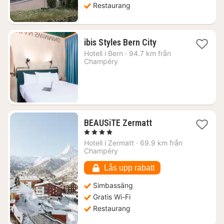
Restaurang
1
ibis Styles Bern City
natt
Hotell i
Bern
·
94.7 km från
från
Champéry
2085
kr.
1
BEAUSiTE Zermatt
natt
, 4 Stjärnor
från
Hotell i
Zermatt
·
69.9 km från
4269
Champéry
kr.
Lås upp rabatt
Simbassäng
Gratis Wi-Fi
Restaurang