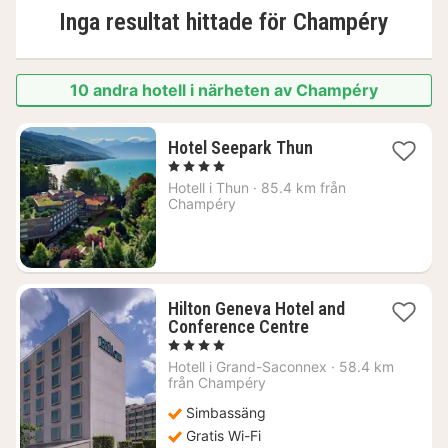
Inga resultat hittade för
Champéry
10 andra hotell i närheten av Champéry
1
Hotel Seepark Thun
natt
, 4 Stjärnor
från
Hotell i
Thun
·
85.4 km från
2466
Champéry
kr.
Hilton Geneva Hotel and
1
Conference Centre
natt
, 4 Stjärnor
från
Hotell i
Grand-Saconnex
·
58.4 km
2032
från Champéry
kr.
Simbassäng
Gratis Wi-Fi