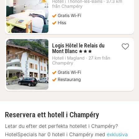
Hotell i
Thonon-les-Bains
·
37.3 km
från
från Champéry
1399
Gratis Wi-Fi
kr.
Hiss
Logis Hôtel le Relais du
1
Mont Blanc
, 3 Stjärnor
natt
Hotell i
Magland
·
27 km från
från
Champéry
957
Gratis Wi-Fi
kr.
Restaurang
Reservera ett hotell i Champéry
Letar du efter det perfekta hotellet i Champéry?
HotelSpecials har 0 hotell i Champéry med
exklusiva