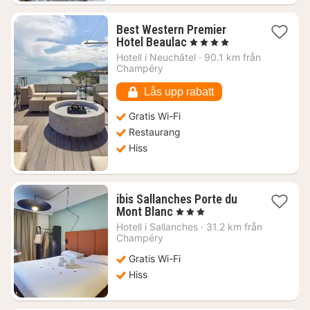
Best Western Premier
1
Hotel Beaulac
, 4 Stjärnor
natt
Hotell i
Neuchâtel
·
90.1 km från
från
Champéry
2303
kr.
Lås upp rabatt
Gratis Wi-Fi
Restaurang
Hiss
ibis Sallanches Porte du
1
Mont Blanc
, 3 Stjärnor
natt
Hotell i
Sallanches
·
31.2 km från
från
Champéry
1070
Gratis Wi-Fi
kr.
Hiss