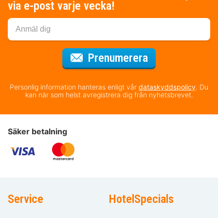
via e-post varje vecka!
för nyhetsbrev
Prenumerera
Personlig information hanteras enligt vår
dataskyddspolicy
. Du
kan när som helst avregistrera dig från nyhetsbrevet.
Säker betalning
Service
HotelSpecials