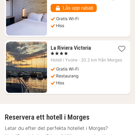
939
kr.
Lås upp rabatt
Gratis Wi-Fi
Hiss
1
La Riviera Victoria
natt
, 4 Stjärnor
från
Hotell i
Yvoire
·
20.2 km från Morges
2019
kr.
Gratis Wi-Fi
Restaurang
Hiss
Reservera ett hotell i Morges
Letar du efter det perfekta hotellet i Morges?