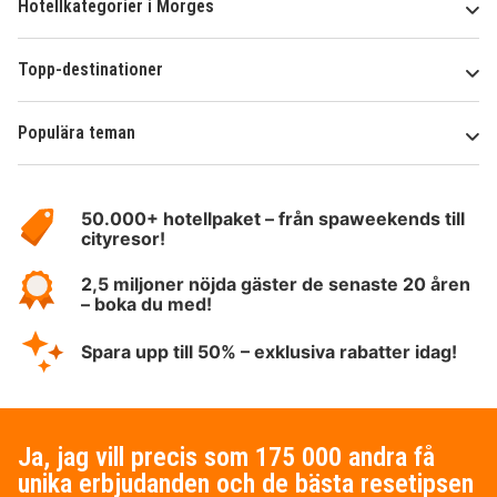
Hotellkategorier i Morges
Topp-destinationer
Populära teman
Om
HotelSpecials
50.000+ hotellpaket – från spaweekends till
cityresor!
2,5 miljoner nöjda gäster de senaste 20 åren
– boka du med!
Spara upp till 50% – exklusiva rabatter idag!
Ja, jag vill precis som 175 000 andra få
unika erbjudanden och de bästa resetipsen