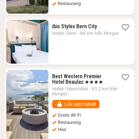
Restaurang
1
ibis Styles Bern City
natt
Hotell i
Bern
·
86 km från Morges
från
2080
kr.
Best Western Premier
1
Hotel Beaulac
, 4 Stjärnor
natt
Hotell i
Neuchâtel
·
63.2 km från
från
Morges
2298
kr.
Lås upp rabatt
Gratis Wi-Fi
Restaurang
Hiss