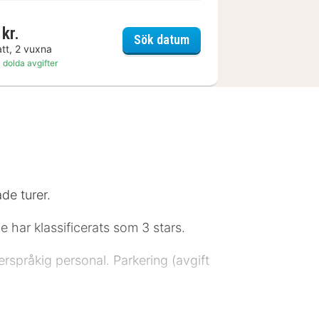
kr.
l Kieler Kaufmann
Berliner Hof by Coffee F
Sök datum
att, 2 vuxna
 dolda avgifter
ade turer.
de har klassificerats som 3 stars.
lerspråkig personal. Parkering (avgift
dig uppkopplad, och kabel-tv erbjuder