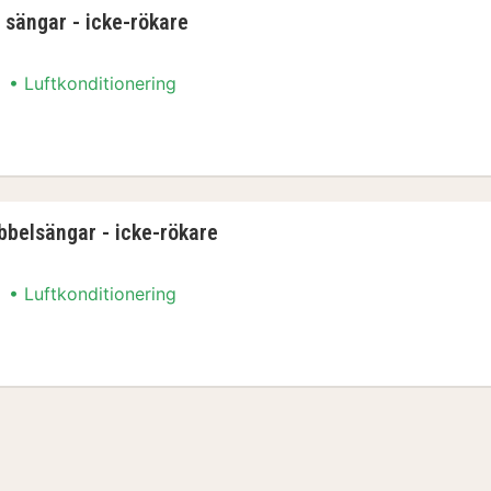
 sängar - icke-rökare
Luftkonditionering
a sängar - icke-rökare
bbelsängar - icke-rökare
Luftkonditionering
bbelsängar - icke-rökare