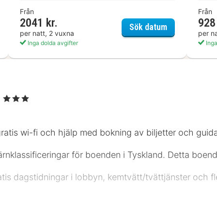
Från
Från
2041 kr.
928 
mischer Hof
Romantik Hote
Sök datum
per natt, 2 vuxna
per n
Inga dolda avgifter
Inga
e
, 3 Stjärnor
 gratis wi-fi och hjälp med bokning av biljetter och guid
stjärnklassificeringar för boenden i Tyskland. Detta boen
ratis dagstidningar i lobbyn, kemtvätt/tvättjänster och f
mmen med platt-tv. Gratis wi-fi gör att du kan hålla 