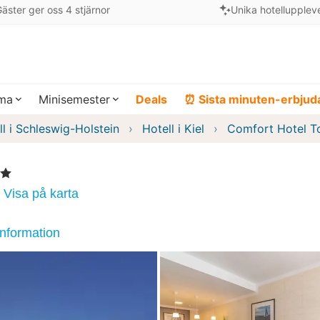
äster ger oss 4 stjärnor
Unika hotellupplev
ema
Minisemester
Deals
⏰ Sista minuten-erbju
ll i Schleswig-Holstein
Hotell i Kiel
Comfort Hotel T
rnor
Visa på karta
information