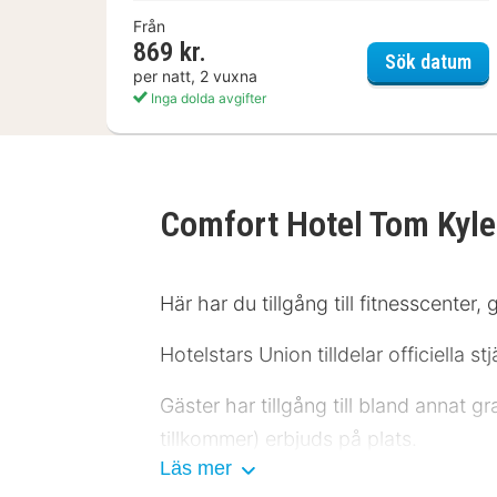
Från
869 kr.
Flä
Sök datum
per natt, 2 vuxna
Inga dolda avgifter
Comfort Hotel Tom Kyl
Här har du tillgång till fitnesscenter,
Hotelstars Union tilldelar officiella 
Gäster har tillgång till bland annat g
tillkommer) erbjuds på plats.
Läs mer
Känn dig som hemma i ett av de 37 ru