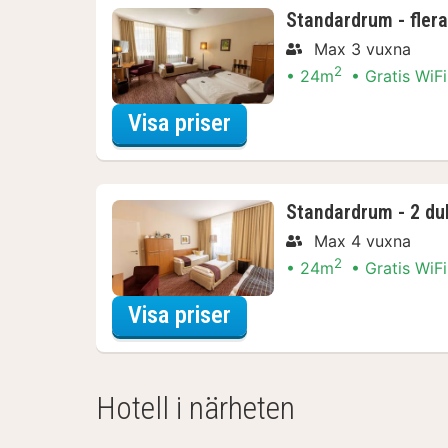
Standardrum - flera
Max 3 vuxna
2
24m
Gratis WiFi
för Standardrum - fler
Visa priser
Standardrum - 2 du
Max 4 vuxna
2
24m
Gratis WiFi
för Standardrum - 2 du
Visa priser
Hotell i närheten