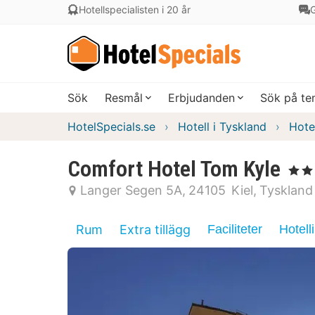
Hotellspecialisten i 20 år
G
Sök
Resmål
Erbjudanden
Sök på t
HotelSpecials.se
Hotell i Tyskland
Hote
Comfort Hotel Tom Kyle
, 3 Stjä
Langer Segen 5A
24105
Kiel
Tyskland
Rum
Extra tillägg
Faciliteter
Hotell