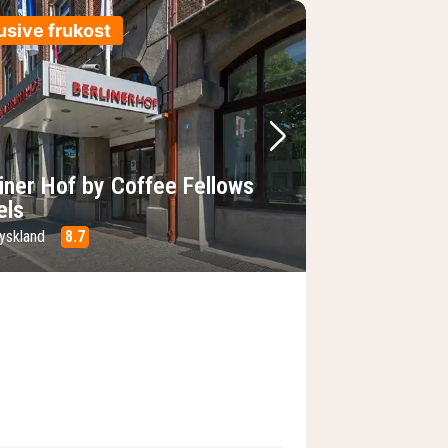
usive frukost
regående bild
Nästa bild
liner Hof by Coffee Fellows
els
Tyskland
8.7