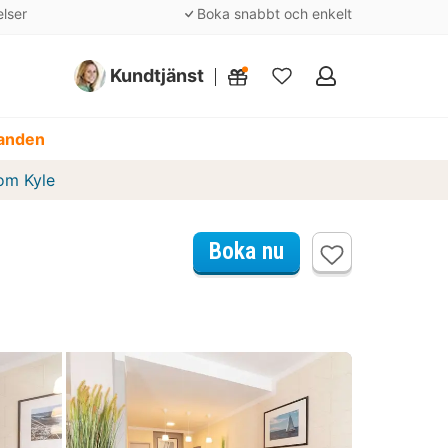
elser
Boka snabbt och enkelt
Kundtjänst
Mina
favoriter
danden
om Kyle
Boka nu