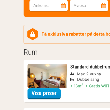
Ankomst
Avresa
Få exklusiva rabatter på detta h
Rum
Standard dubbelrum
Max 2 vuxna
Dubbelsäng
2
18m
Gratis WiFi
för Standard dubbelrum
Visa priser