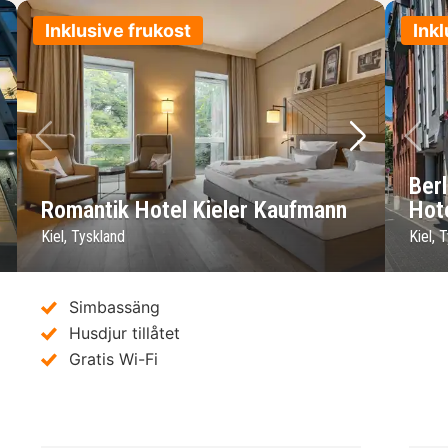
Inklusive frukost
Inkl
sta bild
Föregående bild
Nästa bild
Fö
Ber
Romantik Hotel Kieler Kaufmann
Hot
Kiel, Tyskland
Kiel, 
Simbassäng
Husdjur tillåtet
Gratis Wi-Fi