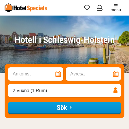
menu
Mina
favoriter
Hotell i Schleswig-Holstein
Ankomst
Avresa
2 Vuxna (1 Rum)
Sök