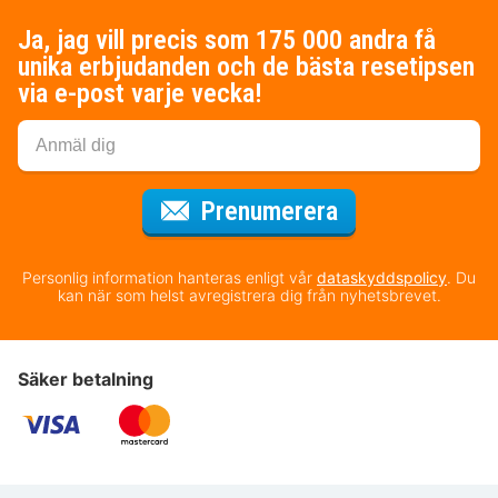
Ja, jag vill precis som 175 000 andra få
unika erbjudanden och de bästa resetipsen
via e-post varje vecka!
för nyhetsbrev
Prenumerera
Personlig information hanteras enligt vår
dataskyddspolicy
. Du
kan när som helst avregistrera dig från nyhetsbrevet.
Säker betalning