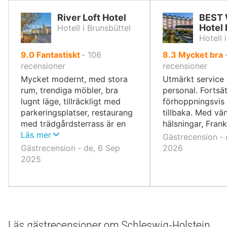
River Loft Hotel
BEST
Hotel
Hotell i Brunsbüttel
Hotell
av
av
9.0
Fantastiskt
‐
106
8.3
Mycket bra
10,
10,
recensioner
recensioner
Mycket modernt, med stora
Utmärkt service 
rum, trendiga möbler, bra
personal. Fortsät
lugnt läge, tillräckligt med
förhoppningsvis
parkeringsplatser, restaurang
tillbaka. Med vän
med trädgårdsterrass är en
hälsningar, Fran
oas av lugn
Läs mer
Gästrecension ‐ 
Gästrecension ‐ de, 6 Sep
2026
2025
Läs gästrecensioner om Schleswig-Holstein