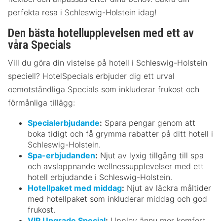
perfekta resa i Schleswig-Holstein idag!
Den bästa hotellupplevelsen med ett av
våra Specials
Vill du göra din vistelse på hotell i Schleswig-Holstein
speciell? HotelSpecials erbjuder dig ett urval
oemotståndliga Specials som inkluderar frukost och
förmånliga tillägg:
Specialerbjudande
:
Spara pengar genom att
boka tidigt och få grymma rabatter på ditt hotell i
Schleswig-Holstein.
Spa-erbjudanden
:
Njut av lyxig tillgång till spa
och avslappnande wellnessupplevelser med ett
hotell erbjudande i Schleswig-Holstein.
Hotellpaket med middag
:
Njut av läckra måltider
med hotellpaket som inkluderar middag och god
frukost.
VIP Upgrade Special
:
Upplev ännu mer komfort