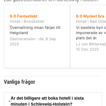
av
av
9.0
Fantastiskt
8.0
Mycket bra
10,
10,
Hotell i Brunsbüttel
Hotell i Bad Old
Övernattning innan färjan till
Vi besökte byn 
Helgoland
imponerade av v
plats det är.
Gästrecension ‐ de, 6 Sep
2025
LJ van Blitterswi
15 Dec 2025
Vanliga frågor
Är det billigare att boka hotell i sista
minuten i Schleswig-Holstein?