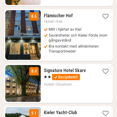
1
Flämischer Hof
8.6
natt
Hotell i
Kiel
från
869
Mitt i hjärtat av Kiel
kr.
Sevärdheter och Kieler Förde inom
gångavstånd
Bra kontakt med allmänheten
Transportmedel
1
Signature Hotel Skarv
8.4
natt
, 2 Stjärnor
Designhotell
från
930
Hotell i
Elmshorn
kr.
1
Kieler Yacht-Club
9.1
natt