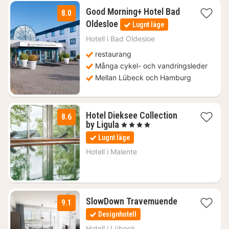
Good Morning+ Hotel Bad
8.0
1
Oldesloe
Lugnt läge
natt
från
Hotell i
Bad Oldesloe
834
restaurang
kr.
Många cykel- och vandringsleder
Mellan Lübeck och Hamburg
Hotel Dieksee Collection
8.6
1
by Ligula
, 4 Stjärnor
natt
Lugnt läge
från
1160
Hotell i
Malente
kr.
1
SlowDown Travemuende
9.1
natt
Designhotell
från
1767
Hotell i
Lübeck