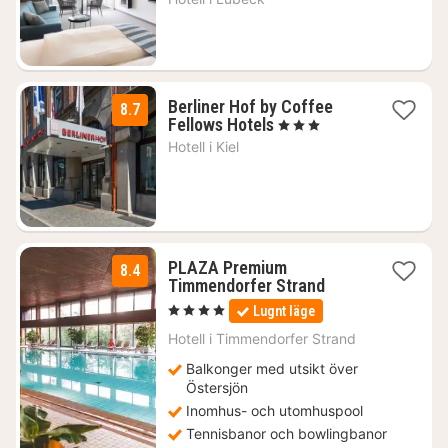
kr.
Berliner Hof by Coffee
8.7
1
Fellows Hotels
, 3 Stjärnor
natt
Hotell i
Kiel
från
928
kr.
PLAZA Premium
8.4
1
Timmendorfer Strand
natt
, 4 Stjärnor
Lugnt läge
från
2031
Hotell i
Timmendorfer Strand
kr.
Balkonger med utsikt över
Östersjön
Inomhus- och utomhuspool
Tennisbanor och bowlingbanor