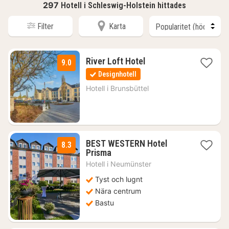
297
Hotell i Schleswig-Holstein hittades
Filter
Karta
1
River Loft Hotel
9.0
natt
Designhotell
från
1448
Hotell i
Brunsbüttel
kr.
BEST WESTERN Hotel
8.3
1
Prisma
natt
Hotell i
Neumünster
från
1101
Tyst och lugnt
kr.
Nära centrum
Bastu