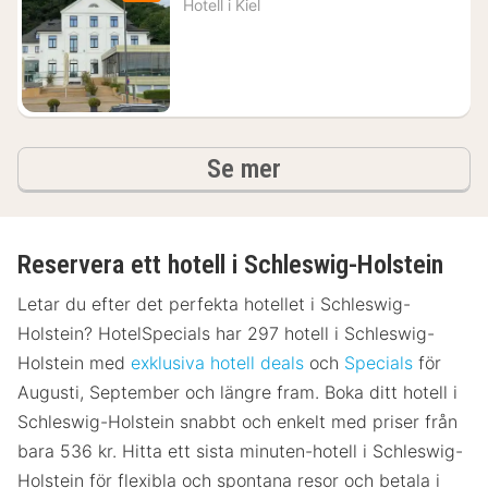
Hotell i
Kiel
från
1391
kr.
hotell och boenden
Se mer
Reservera ett hotell i Schleswig-Holstein
Letar du efter det perfekta hotellet i Schleswig-
Holstein? HotelSpecials har 297 hotell i Schleswig-
Holstein med
exklusiva hotell deals
och
Specials
för
Augusti, September och längre fram. Boka ditt hotell i
Schleswig-Holstein snabbt och enkelt med priser från
bara 536 kr. Hitta ett sista minuten-hotell i Schleswig-
Holstein för flexibla och spontana resor och betala i