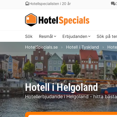
Hotellspecialisten i 20 år
G
Sök
Resmål
Erbjudanden
Sök på t
HotelSpecials.se
Hotell i Tyskland
Hote
Hotell i Helgoland
Hotellerbjudande i Helgoland - hitta bäst