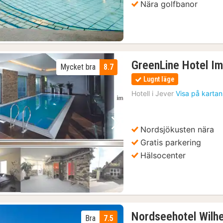
Nära golfbanor
GreenLine Hotel I
Mycket bra
8.7
Lugnt läge
Hotell i
Jever
Visa på kartan
Nordsjökusten nära
Föregående bild
Nästa bild
Gratis parkering
Hälsocenter
Nordseehotel Wilh
Bra
7.5