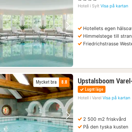
Hotell i
Sylt
Visa på kartan
Hotellets egen hälsoa
Föregående bild
Nästa bild
Himmelstege till stra
Friedrichstrasse West
Upstalsboom Varel
Mycket bra
8.8
Lugnt läge
Hotell i
Varel
Visa på kartan
2 500 m2 friskvård
Föregående bild
Nästa bild
På den tyska kusten