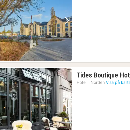
fr
14
kr.
Föregående bild
Nästa bild
Tides Boutique Hot
Hotell i
Norden
Visa på kart
Föregående bild
Nästa bild