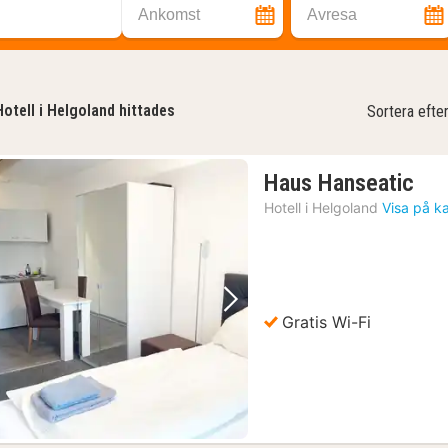
Ankomst
Avresa
Hotell i Helgoland hittades
Sortera efte
1
Haus Hanseatic
nat
Hotell i
Helgoland
Visa på k
frå
13
kr.
Föregående bild
Nästa bild
Gratis Wi-Fi