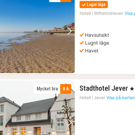
Lugnt läge
Hotell i
Wilhelmshaven
Visa 
Havsutsikt
Föregående bild
Nästa bild
Lugnt läge
Havet
1
Stadthotel Jever
Mycket bra
8.6
, 3
n
Hotell i
Jever
Visa på kartan
f
1
kr
Föregående bild
Nästa bild