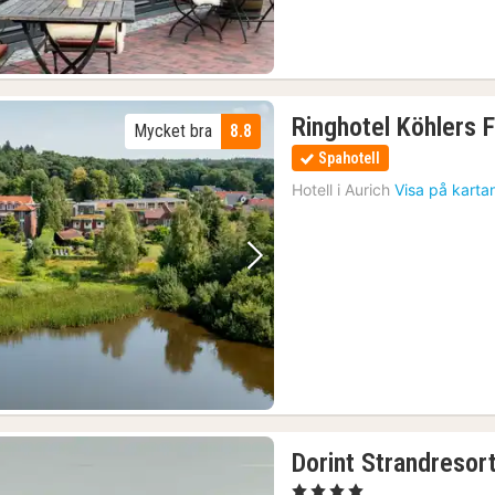
Ringhotel Köhlers 
Mycket bra
8.8
Spahotell
Hotell i
Aurich
Visa på karta
Föregående bild
Nästa bild
Dorint Strandresor
, 4 Stjärnor