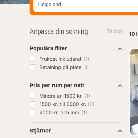
Sök efter hotell, område eller stad
Anpassa din sökning
Ta bort
10
Populära filter
Frukost inkluderat
(1)
Betalning på plats
(1)
Pris per rum per natt
Mindre än 1500 kr.
(1)
1500 kr. till 2000 kr.
(2)
2000 kr. och mer
(1)
Stjärnor