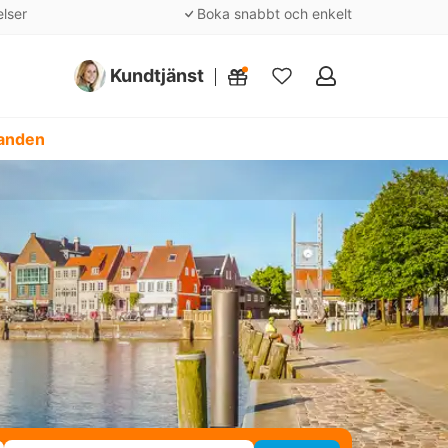
elser
Boka snabbt och enkelt
Kundtjänst
Mina
favoriter
danden