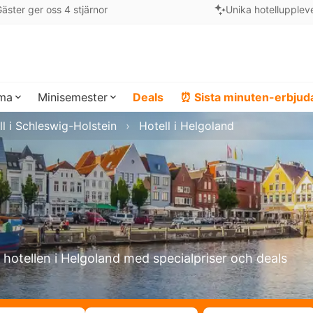
äster ger oss 4 stjärnor
Unika hotellupplev
ema
Minisemester
Deals
⏰ Sista minuten-erbju
ll i Schleswig-Holstein
Hotell i Helgoland
a hotellen i Helgoland med specialpriser och deals