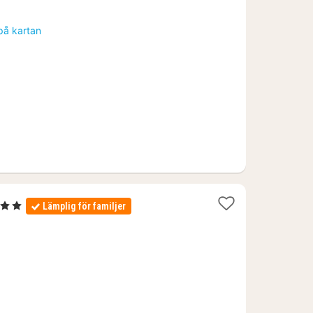
natt
från
på kartan
867
kr.
 Stjärnor
Lämplig för familjer
att
rån
172
.