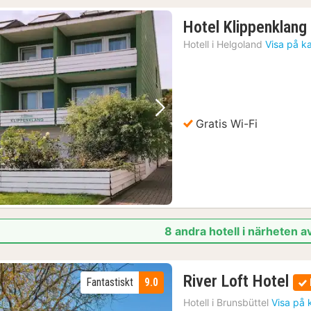
Hotel Klippenklang
Hotell i
Helgoland
Visa på k
Föregående bild
Nästa bild
Gratis Wi-Fi
8 andra hotell i närheten a
1
River Loft Hotel
Fantastiskt
9.0
na
Hotell i
Brunsbüttel
Visa på 