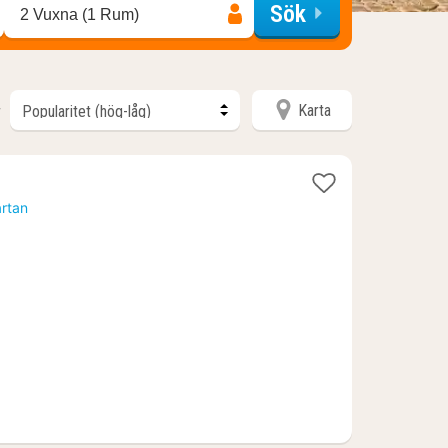
Sök
2 Vuxna (1 Rum)
Karta
r
t
artan
n
13