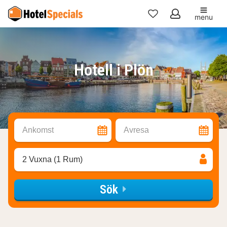
menu
Mina
favoriter
Hotell i Plön
Ankomst
Avresa
2 Vuxna (1 Rum)
Sök