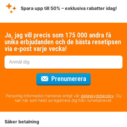
Spara upp till 50% – exklusiva rabatter idag!
Ja, jag vill precis som 175 000 andra få
unika erbjudanden och de bästa resetipsen
via e-post varje vecka!
för nyhetsbrev
Prenumerera
Personlig information hanteras enligt vår
dataskyddspolicy
. Du
kan när som helst avregistrera dig från nyhetsbrevet.
Säker betalning