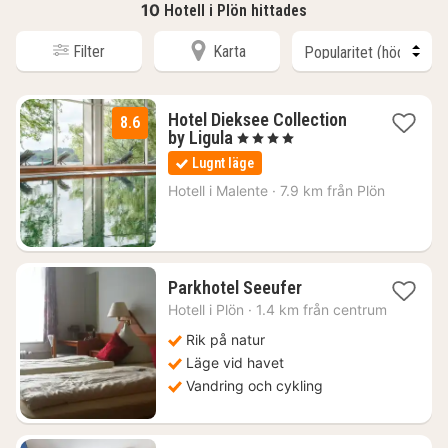
10
Hotell i Plön hittades
Filter
Karta
Hotel Dieksee Collection
8.6
1
by Ligula
, 4 Stjärnor
natt
Lugnt läge
från
1159
Hotell i
Malente
·
7.9 km från Plön
kr.
1
Parkhotel Seeufer
natt
Hotell i
Plön
·
1.4 km från centrum
från
1919
Rik på natur
kr.
Läge vid havet
Vandring och cykling