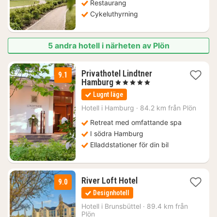
Restaurang
Cykeluthyrning
5 andra hotell i närheten av Plön
Privathotel Lindtner
9.1
1
Hamburg
, 5 Stjärnor
natt
Lugnt läge
från
1941
Hotell i
Hamburg
·
84.2 km från Plön
kr.
Retreat med omfattande spa
I södra Hamburg
Elladdstationer för din bil
1
River Loft Hotel
9.0
natt
Designhotell
från
1447
Hotell i
Brunsbüttel
·
89.4 km från
Plön
kr.