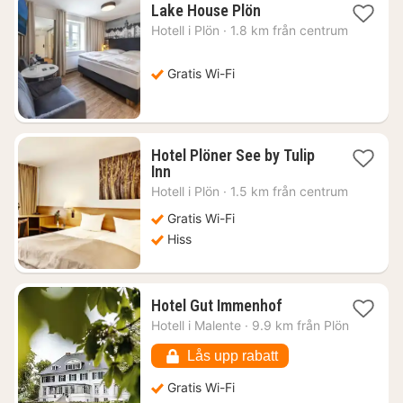
1
Lake House Plön
natt
Hotell i
Plön
·
1.8 km från centrum
från
1128
kr.
Gratis Wi-Fi
Hotel Plöner See by Tulip
1
Inn
natt
Hotell i
Plön
·
1.5 km från centrum
från
861
Gratis Wi-Fi
kr.
Hiss
1
Hotel Gut Immenhof
natt
Hotell i
Malente
·
9.9 km från Plön
från
3623
Lås upp rabatt
kr.
Gratis Wi-Fi