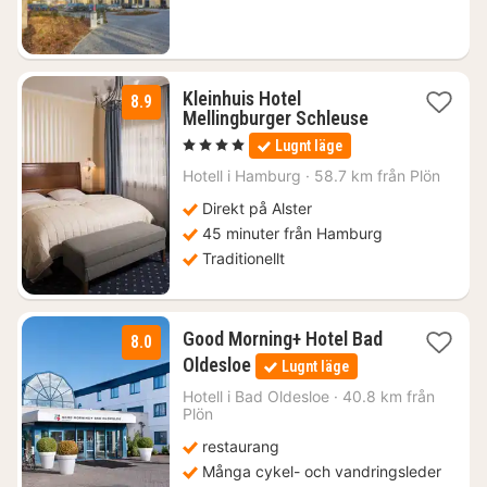
Kleinhuis Hotel
8.9
3
Mellingburger Schleuse
nätter
, 4 Stjärnor
Lugnt läge
för
1098
Hotell i
Hamburg
·
58.7 km från Plön
kr.
Direkt på Alster
45 minuter från Hamburg
Traditionellt
Good Morning+ Hotel Bad
8.0
1
Oldesloe
Lugnt läge
natt
från
Hotell i
Bad Oldesloe
·
40.8 km från
Plön
834
kr.
restaurang
Många cykel- och vandringsleder