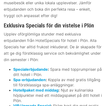
museibesök eller unika lokala upplevelser. Jämför
erbjudanden och boka din perfekta resa – enkelt,
tryggt och anpassat efter dig!
Exklusiva Specials för din vistelse i Plön
Upplev oförglömliga stunder med exklusiva
erbjudanden från HotelSpecials för hotell i Plön. Alla
Specials har alltid frukost inkluderat. De är skapade för
att ge dig förstklassig service och bekvämlighet under
din semester i Plön:
Specialerbjudande
:
Spara med topprumpriser på
ditt hotell i Plön.
Spa-erbjudanden
:
Koppla av med gratis tillgång
till förstklassiga spa-anläggningar.
Hotellpaket med middag
:
Njut av kulinariska
höjdpunkter med ett middagspaket på ditt hotell i
Plön.
VIP Upgrade Special
:
Skäm bort dig med gratis