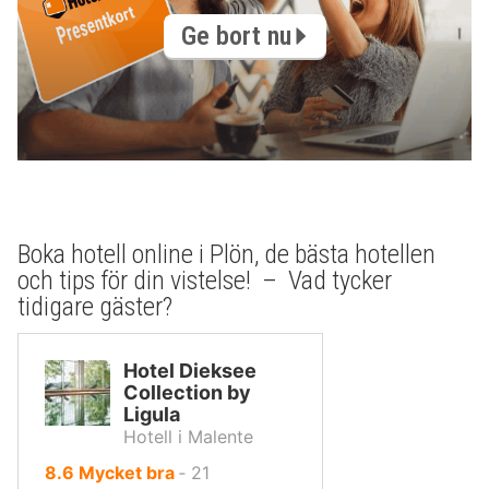
Ge bort nu
Boka hotell online i Plön, de bästa hotellen
och tips för din vistelse! – Vad tycker
tidigare gäster?
Hotel Dieksee
Collection by
Ligula
Hotell i Malente
av
8.6
Mycket bra
‐
21