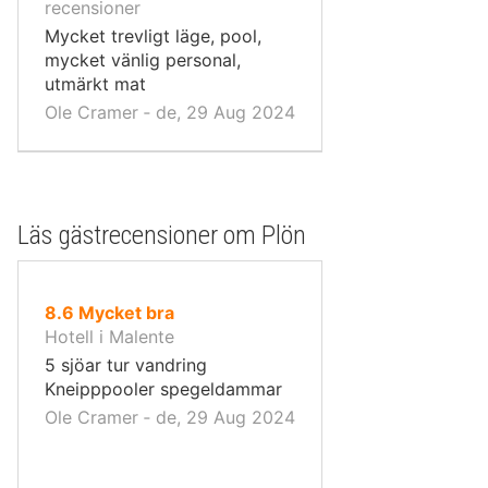
10,
recensioner
Mycket trevligt läge, pool,
mycket vänlig personal,
utmärkt mat
Ole Cramer ‐ de, 29 Aug 2024
Läs gästrecensioner om Plön
av
8.6
Mycket bra
10,
Hotell i Malente
5 sjöar tur vandring
Kneipppooler spegeldammar
Ole Cramer ‐ de, 29 Aug 2024