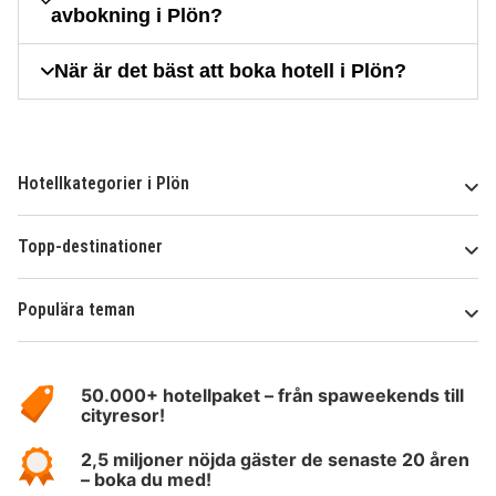
avbokning i Plön?
När är det bäst att boka hotell i Plön?
Hotellkategorier i Plön
Topp-destinationer
Populära teman
Om
HotelSpecials
50.000+ hotellpaket – från spaweekends till
cityresor!
2,5 miljoner nöjda gäster de senaste 20 åren
– boka du med!