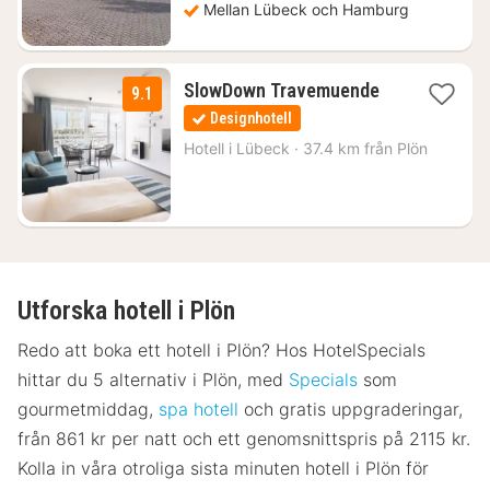
Mellan Lübeck och Hamburg
1
SlowDown Travemuende
9.1
natt
Designhotell
från
1765
Hotell i
Lübeck
·
37.4 km från Plön
kr.
Utforska hotell i Plön
Redo att boka ett hotell i Plön? Hos HotelSpecials
hittar du 5 alternativ i Plön, med
Specials
som
gourmetmiddag,
spa hotell
och gratis uppgraderingar,
från 861 kr per natt och ett genomsnittspris på 2115 kr.
Kolla in våra otroliga sista minuten hotell i Plön för